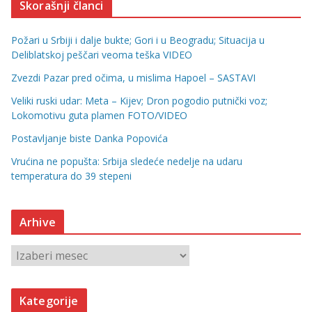
Skorašnji članci
Požari u Srbiji i dalje bukte; Gori i u Beogradu; Situacija u
Deliblatskoj peščari veoma teška VIDEO
Zvezdi Pazar pred očima, u mislima Hapoel – SASTAVI
Veliki ruski udar: Meta – Kijev; Dron pogodio putnički voz;
Lokomotivu guta plamen FOTO/VIDEO
Postavljanje biste Danka Popovića
Vrućina ne popušta: Srbija sledeće nedelje na udaru
temperatura do 39 stepeni
Arhive
A
r
h
Kategorije
i