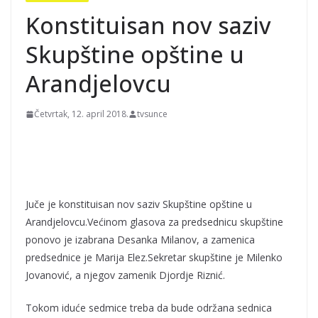
39 stepeni
Konstituisan nov saziv
Skupštine opštine u
Arandjelovcu
Četvrtak, 12. april 2018.
tvsunce
Juče je konstituisan nov saziv Skupštine opštine u
Arandjelovcu.Većinom glasova za predsednicu skupštine
ponovo je izabrana Desanka Milanov, a zamenica
predsednice je Marija Elez.Sekretar skupštine je Milenko
Jovanović, a njegov zamenik Djordje Riznić.
Tokom iduće sedmice treba da bude održana sednica