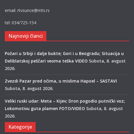
email: rtvsunce@mts.rs
tel: 034/725-154
Najnoviji članci
Požari u Srbiji i dalje bukte; Gori i u Beogradu; Situacija u
Deliblatskoj peščari veoma teška VIDEO
Subota, 8. avgust
2026.
Zvezdi Pazar pred očima, u mislima Hapoel – SASTAVI
Subota, 8. avgust 2026.
Veliki ruski udar: Meta – Kijev; Dron pogodio putnički voz;
Lokomotivu guta plamen FOTO/VIDEO
Subota, 8. avgust
2026.
Kategorije