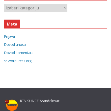
v
K
e
a
t
Meta
e
g
Prijava
o
r
Dovod unosa
i
Dovod komentara
j
sr.WordPress.org
e
RTV SUNCE Aranđelovac