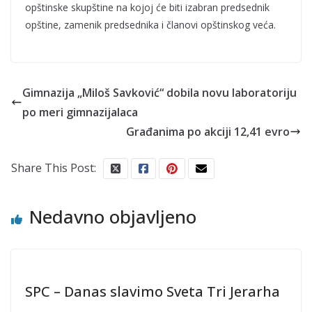
opštinske skupštine na kojoj će biti izabran predsednik
opštine, zamenik predsednika i članovi opštinskog veća.
Gimnazija „Miloš Savković“ dobila novu laboratoriju
po meri gimnazijalaca
Građanima po akciji 12,41 evro
Share This Post:
Nedavno objavljeno
SPC – Danas slavimo Sveta Tri Jerarha