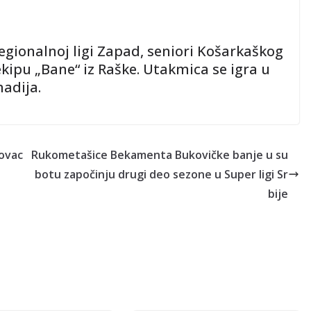
egionalnoj ligi Zapad, seniori Košarkaškog
kipu „Bane“ iz Raške. Utakmica se igra u
adija.
novac
Rukometašice Bekamenta Bukovičke banje u su
botu započinju drugi deo sezone u Super ligi Sr
bije