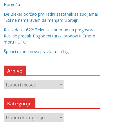
Horgošu
De Bleker održao prvi radni sastanak sa sudijama:
"Stil ne nameravam da menjam u Srbiji"
Rat – dan 1.622: Zelenski spreman na pregovore;
Rusi se predali; Pogođeni turski brodovi u Crnom
moru FOTO
Španci uvode nova pravila u La Ligi
Arhive
A
r
h
Kategorije
i
v
K
e
a