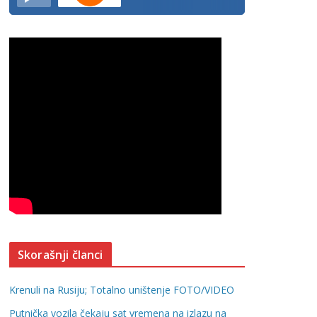
Skorašnji članci
Krenuli na Rusiju; Totalno uništenje FOTO/VIDEO
Putnička vozila čekaju sat vremena na izlazu na