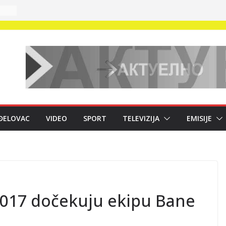
 na
m
ĐELOVAC
VIDEO
SPORT
TELEVIZIJA
EMISIJE
ki
;
eni
m
2017 dočekuju ekipu Bane