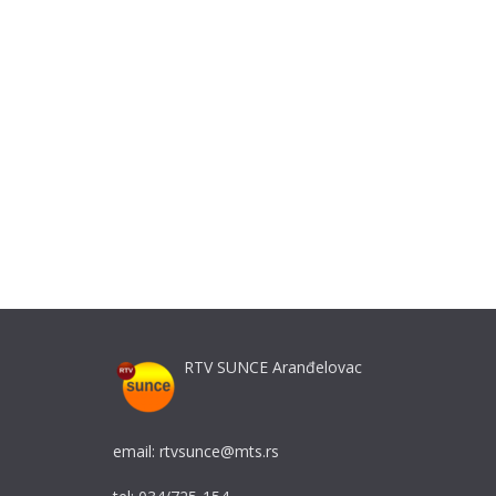
RTV SUNCE Aranđelovac
email: rtvsunce@mts.rs