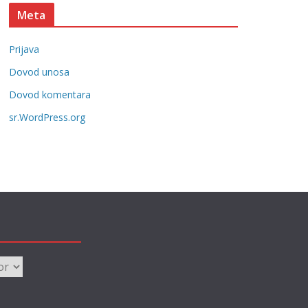
t
Meta
e
g
Prijava
o
r
Dovod unosa
i
Dovod komentara
j
sr.WordPress.org
e