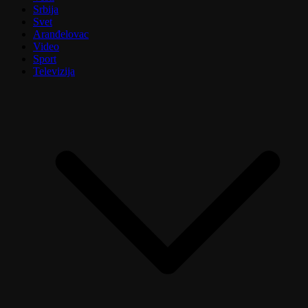
Srbija
Svet
Aranđelovac
Video
Sport
Televizija