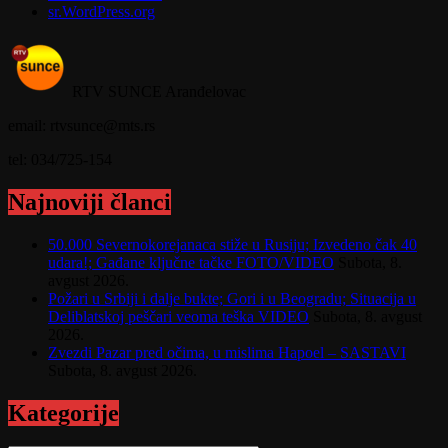
sr.WordPress.org
RTV SUNCE Aranđelovac
email: rtvsunce@mts.rs
tel: 034/725-154
Najnoviji članci
50.000 Severnokorejanaca stiže u Rusiju; Izvedeno čak 40
udara!; Gađane ključne tačke FOTO/VIDEO
Subota, 8.
avgust 2026.
Požari u Srbiji i dalje bukte; Gori i u Beogradu; Situacija u
Deliblatskoj peščari veoma teška VIDEO
Subota, 8. avgust
2026.
Zvezdi Pazar pred očima, u mislima Hapoel – SASTAVI
Subota, 8. avgust 2026.
Kategorije