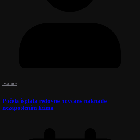
tvsunce
Počela isplata redovne novčane naknade
nezaposlenim licima