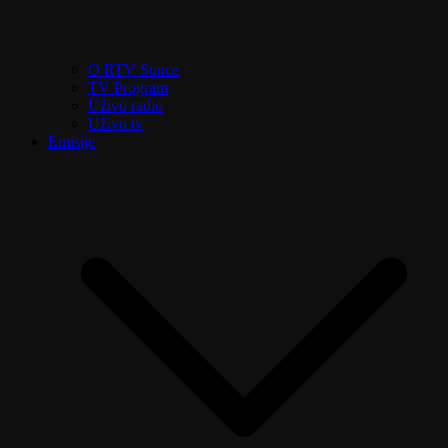
O RTV Sunce
TV Program
Uživo radio
Uživo tv
Emisije