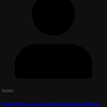
tvsunce
Penzionerima sa najmanjim primanjima dodatak