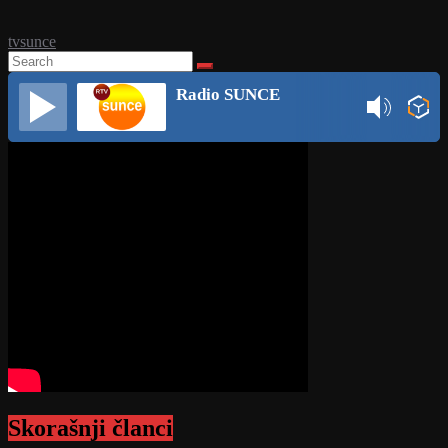
tvsunce
Radio SUNCE
Skorašnji članci