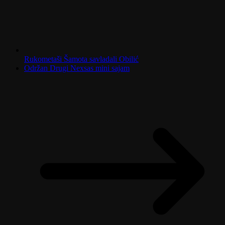
Rukometaši Šamota savladali Obilić
Održan Drugi Nexsas mini sajam