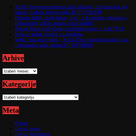
50.000 Severnokorejanaca stiže u Rusiju; Izvedeno čak 40
udara!; Gađane ključne tačke FOTO/VIDEO
Požari u Srbiji i dalje bukte; Gori i u Beogradu; Situacija u
Deliblatskoj peščari veoma teška VIDEO
Zvezdi Pazar pred očima, u mislima Hapoel – SASTAVI
Nela-art kutak otvoren u Lamelama
Veliki ruski udar: Meta – Kijev; Dron pogodio putnički voz;
Lokomotivu guta plamen FOTO/VIDEO
Arhive
Arhive
Kategorije
Kategorije
Meta
Prijava
Dovod unosa
Dovod komentara