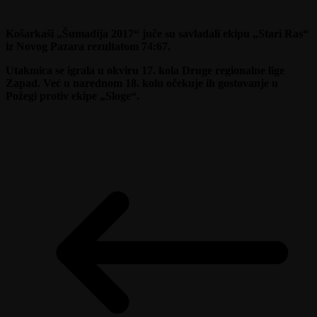
Košarkaši „Šumadija 2017“ juče su savladali ekipu „Stari Ras“
iz Novog Pazara rezultatom 74:67.
Utakmica se igrala u okviru 17. kola Druge regionalne lige
Zapad. Već u narednom 18. kolu očekuje ih gostovanje u
Požegi protiv ekipe „Sloge“.