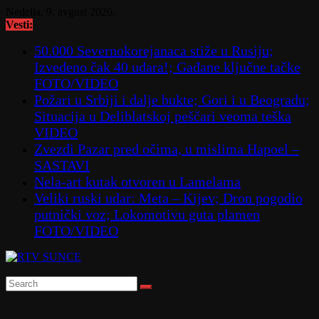
Skip
Nedelja, 9. avgust 2026.
to
Vesti:
content
50.000 Severnokorejanaca stiže u Rusiju;
Izvedeno čak 40 udara!; Gađane ključne tačke
FOTO/VIDEO
Požari u Srbiji i dalje bukte; Gori i u Beogradu;
Situacija u Deliblatskoj peščari veoma teška
VIDEO
Zvezdi Pazar pred očima, u mislima Hapoel –
SASTAVI
Nela-art kutak otvoren u Lamelama
Veliki ruski udar: Meta – Kijev; Dron pogodio
putnički voz; Lokomotivu guta plamen
FOTO/VIDEO