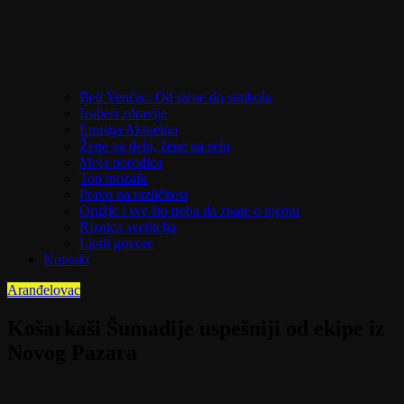
Beli Venčac: Od stene do simbola
Izaberi zdravlje
Emisija Aktuelno
Žene na delu, žene na selu
Moja porodica
Top mozaik
Pravo na različitost
Oružje i sve što treba da znate o njemu
Riznica svetitelja
Ljudi govore
Kontakt
Aranđelovac
Košarkaši Šumadije uspešniji od ekipe iz
Novog Pazara