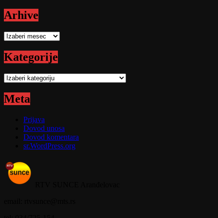
Arhive
Arhive
Kategorije
Kategorije
Meta
Prijava
Dovod unosa
Dovod komentara
sr.WordPress.org
RTV SUNCE Aranđelovac
email: rtvsunce@mts.rs
tel: 034/725-154