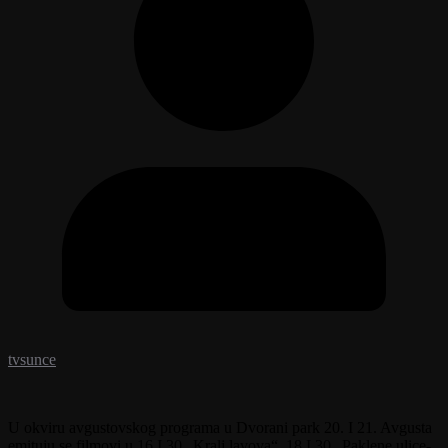
tvsunce
U okviru avgustovskog programa u Dvorani park 20. I 21. Avgusta
emituju se filmovi u 16 I 30 „Kralj lavova“, 18 I 30 „Paklene ulice-