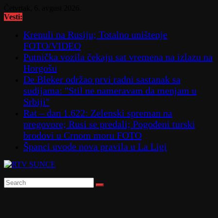
Skip
Četvrtak, 6. avgust 2026.
to
Vesti:
content
Krenuli na Rusiju; Totalno uništenje
FOTO/VIDEO
Putnička vozila čekaju sat vremena na izlazu na
Horgošu
De Bleker održao prvi radni sastanak sa
sudijama: "Stil ne nameravam da menjam u
Srbiji"
Rat – dan 1.622: Zelenski spreman na
pregovore; Rusi se predali; Pogođeni turski
brodovi u Crnom moru FOTO
Španci uvode nova pravila u La Ligi