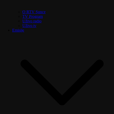
O RTV Sunce
TV Program
Uživo radio
Uživo tv
Emisije