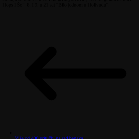
Hops I Šo“ 8. I 9. u 21 sat “Bilo jednom u Holivudu”.
Više od 400 pritužbi na rad banaka