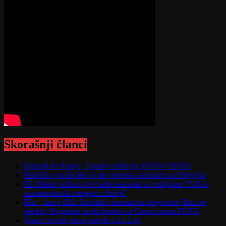
Skorašnji članci
Krenuli na Rusiju; Totalno uništenje FOTO/VIDEO
Putnička vozila čekaju sat vremena na izlazu na Horgošu
De Bleker održao prvi radni sastanak sa sudijama: "Stil ne
nameravam da menjam u Srbiji"
Rat – dan 1.622: Zelenski spreman na pregovore; Rusi se
predali; Pogođeni turski brodovi u Crnom moru FOTO
Španci uvode nova pravila u La Ligi