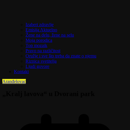
Izaberi zdravlje
Emisija Aktuelno
Žene na delu, žene na selu
Moja porodica
Top mozaik
Pravo na različitost
Oružje i sve što treba da znate o njemu
Riznica svetitelja
Ljudi govore
Kontakt
Aranđelovac
„Kralj lavova“ u Dvorani park