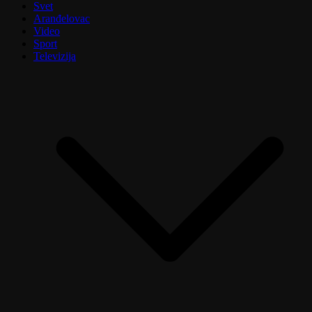
Svet
Aranđelovac
Video
Sport
Televizija