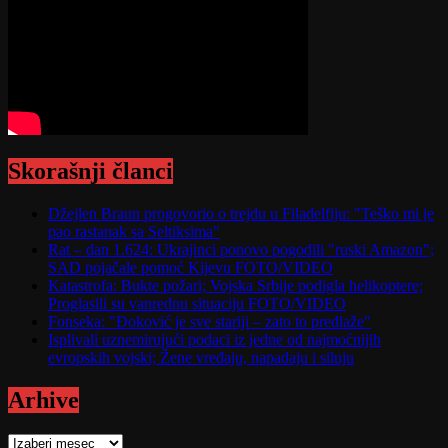
Skorašnji članci
Džejlen Braun progovorio o trejdu u Filadelfiju: "Teško mi je
pao rastanak sa Seltiksima"
Rat – dan 1.624: Ukrajinci ponovo pogodili "ruski Amazon";
SAD pojačale pomoć Kijevu FOTO/VIDEO
Katastrofa: Bukte požari; Vojska Srbije podigla helikoptere;
Proglasili su vanrednu situaciju FOTO/VIDEO
Fonseka: "Đoković je sve stariji – zato to predlaže"
Isplivali uznemirujući podaci iz jedne od najmoćnijih
evropskih vojski; Žene vređaju, napadaju i siluju
Arhive
Arhive