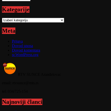
Kategorije
Kategorije
Meta
Prijava
Dovod unosa
Dovod komentara
sr.WordPress.org
RTV SUNCE Aranđelovac
email: rtvsunce@mts.rs
tel: 034/725-154
Najnoviji članci