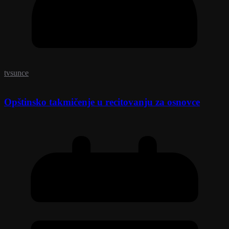
tvsunce
Opštinsko takmičenje u recitovanju za osnovce