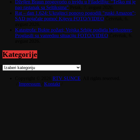
Džejlen Braun progovorio o trejdu u Filadelfiju: "Teško mi je
pao rastanak sa Seltiksima"
Petak, 7. avgust 2026.
Rat – dan 1.624: Ukrajinci ponovo pogodili "ruski Amazon";
SAD pojačale pomoć Kijevu FOTO/VIDEO
Četvrtak, 6.
avgust 2026.
Katastrofa: Bukte požari; Vojska Srbije podigla helikoptere;
Proglasili su vanrednu situaciju FOTO/VIDEO
Četvrtak, 6.
avgust 2026.
Kategorije
Kategorije
Copyright © 2026
RTV SUNCE
. All rights reserved.
/
Impressum
/
Kontakt
/