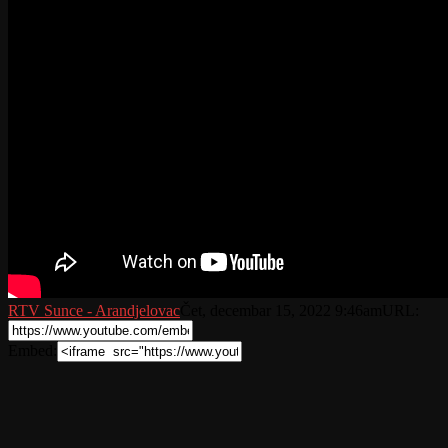
RTV Sunce - Arandjelovac
Čet, decembar 15, 2022 9:46am
URL:
Embed: