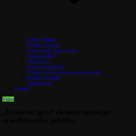
Izaberi zdravlje
Emisija Aktuelno
Žene na delu, žene na selu
Moja porodica
Top mozaik
Pravo na različitost
Oružje i sve što treba da znate o njemu
Riznica svetitelja
Ljudi govore
Kontakt
Video
„Kruševac geto“ do suza nasmejao
aranđelovačku publiku