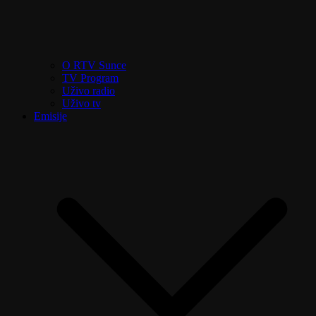
O RTV Sunce
TV Program
Uživo radio
Uživo tv
Emisije