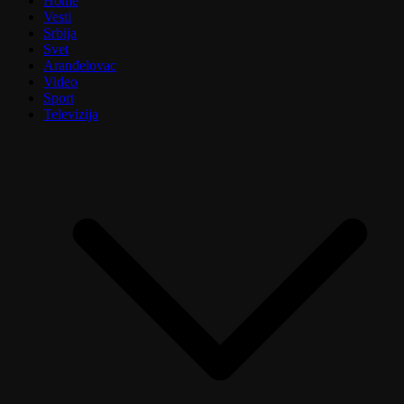
Home
Vesti
Srbija
Svet
Aranđelovac
Video
Sport
Televizija