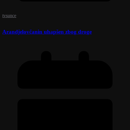
tvsunce
Arandjelovčanin uhapšen zbog droge