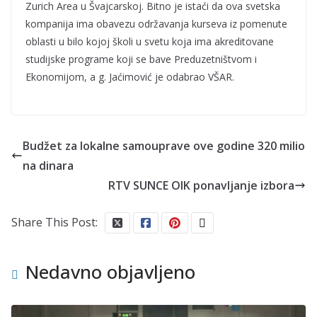
Zurich Area u Švajcarskoj. Bitno je istaći da ova svetska
kompanija ima obavezu održavanja kurseva iz pomenute
oblasti u bilo kojoj školi u svetu koja ima akreditovane
studijske programe koji se bave Preduzetništvom i
Ekonomijom, a g. Jaćimović je odabrao VŠAR.
Budžet za lokalne samouprave ove godine 320 milio
na dinara
RTV SUNCE OIK ponavljanje izbora
Share This Post:
Nedavno objavljeno