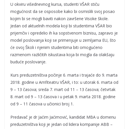
U okviru višednevnog kursa, studenti VŠAR stiču
mogućnost da se osposobe kako bi osmislili svoj posao
kojim bi se mogli baviti nakon završene Visoke škole.
Jedan od aktuelnih modela koji bi studentima VŠAR bio
prijemčiv i opredelio ih ka sopstvenom biznisu, zapravo je
model poslovanja koji se primenjuje u zemljama EU, što
će ovoj Školi i njenim studentima biti omogućeno
razmenom različitih iskustava koja bi mogla da olakšaju
buduće poslovanje.
Kurs preduzetništva počinje 6. marta i trajaće do 9. marta
2018. godine u Amfiteatru VŠAR, i to: u utorak 6. marta od
9 – 13 časova; sreda 7. mart od 11 – 13 časova; četvrtak
8. mart od 9 – 13 časova i u petak 9. marta 2018. godine
od 9 – 11 časova u učionici broj 1.
Predavač je dr Jaćim Jaćimović, kandidat MBA u domenu
preduzetništva koji je jedan od lidera kompanije ABB –