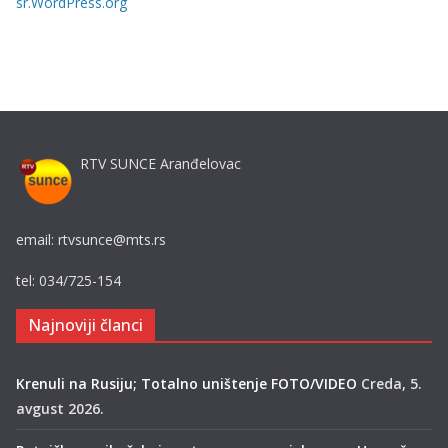
sr.WordPress.org
e
RTV SUNCE Aranđelovac
email: rtvsunce@mts.rs
tel: 034/725-154
Najnoviji članci
Krenuli na Rusiju; Totalno uništenje FOTO/VIDEO
Creda, 5.
avgust 2026.