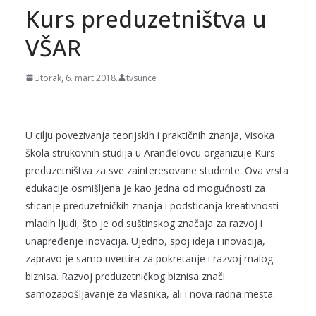
Kurs preduzetništva u
VŠAR
Utorak, 6. mart 2018.
tvsunce
U cilju povezivanja teorijskih i praktičnih znanja, Visoka
škola strukovnih studija u Aranđelovcu organizuje Kurs
preduzetništva za sve zainteresovane studente. Ova vrsta
edukacije osmišljena je kao jedna od mogućnosti za
sticanje preduzetničkih znanja i podsticanja kreativnosti
mladih ljudi, što je od suštinskog značaja za razvoj i
unapređenje inovacija. Ujedno, spoj ideja i inovacija,
zapravo je samo uvertira za pokretanje i razvoj malog
biznisa. Razvoj preduzetničkog biznisa znači
samozapošljavanje za vlasnika, ali i nova radna mesta.