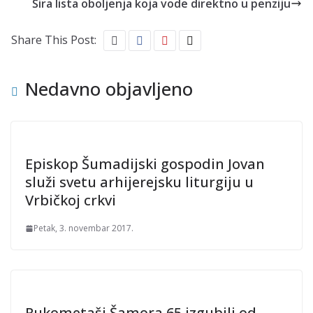
Šira lista oboljenja koja vode direktno u penziju
Share This Post:
Nedavno objavljeno
Episkop Šumadijski gospodin Jovan
služi svetu arhijerejsku liturgiju u
Vrbičkoj crkvi
Petak, 3. novembar 2017.
Rukometaši Šamora 65 izgubili od