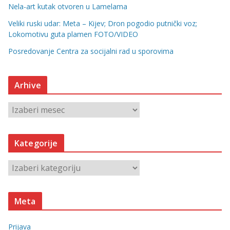
Nela-art kutak otvoren u Lamelama
Veliki ruski udar: Meta – Kijev; Dron pogodio putnički voz;
Lokomotivu guta plamen FOTO/VIDEO
Posredovanje Centra za socijalni rad u sporovima
Arhive
A
r
h
Kategorije
i
v
K
e
a
t
Meta
e
g
Prijava