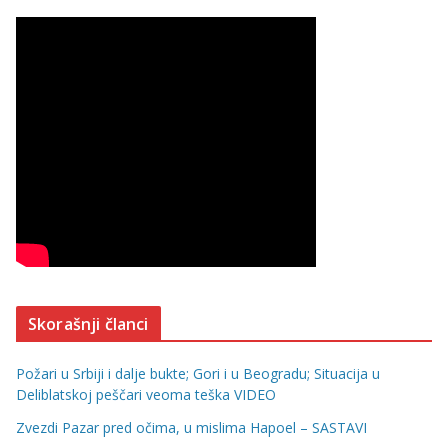
Skorašnji članci
Požari u Srbiji i dalje bukte; Gori i u Beogradu; Situacija u
Deliblatskoj peščari veoma teška VIDEO
Zvezdi Pazar pred očima, u mislima Hapoel – SASTAVI