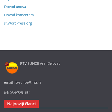
o
r
Dovod unosa
i
Dovod komentara
j
sr.WordPress.org
e
RTV SUNCE Aranđelovac
email: rtvsunce@mts.rs
tel: 034/725-154
Najnoviji članci