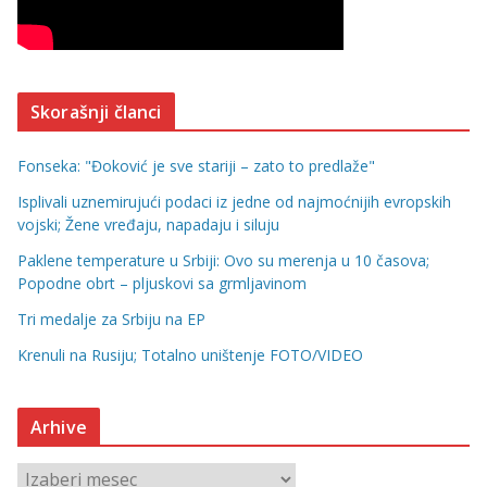
Skorašnji članci
Fonseka: "Đoković je sve stariji – zato to predlaže"
Isplivali uznemirujući podaci iz jedne od najmoćnijih evropskih
vojski; Žene vređaju, napadaju i siluju
Paklene temperature u Srbiji: Ovo su merenja u 10 časova;
Popodne obrt – pljuskovi sa grmljavinom
Tri medalje za Srbiju na EP
Krenuli na Rusiju; Totalno uništenje FOTO/VIDEO
Arhive
A