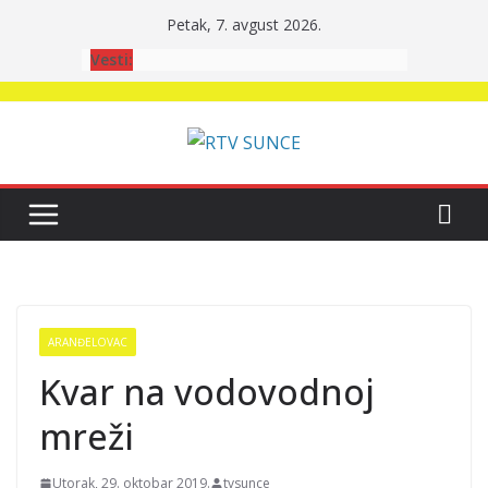
Skip
Petak, 7. avgust 2026.
to
Vesti:
content
ARANĐELOVAC
Kvar na vodovodnoj
mreži
Utorak, 29. oktobar 2019.
tvsunce