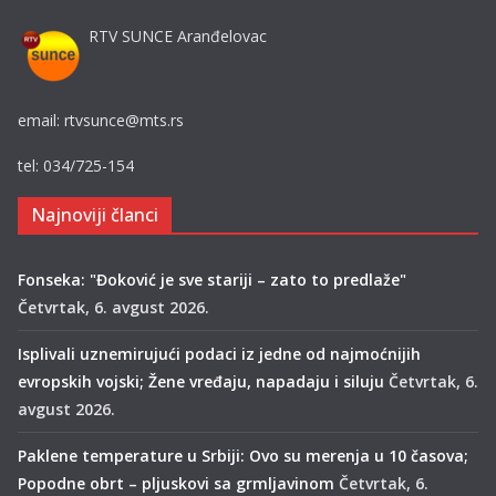
RTV SUNCE Aranđelovac
email: rtvsunce@mts.rs
tel: 034/725-154
Najnoviji članci
Fonseka: "Đoković je sve stariji – zato to predlaže"
Četvrtak, 6. avgust 2026.
Isplivali uznemirujući podaci iz jedne od najmoćnijih
evropskih vojski; Žene vređaju, napadaju i siluju
Četvrtak, 6.
avgust 2026.
Paklene temperature u Srbiji: Ovo su merenja u 10 časova;
Popodne obrt – pljuskovi sa grmljavinom
Četvrtak, 6.