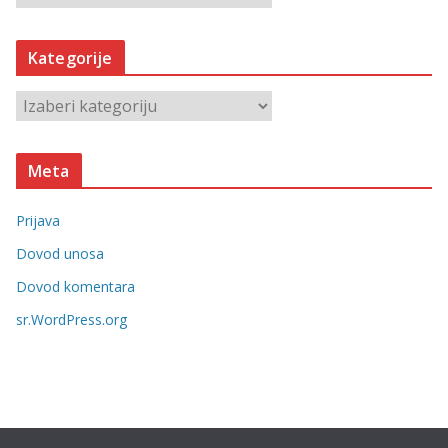
r
h
Kategorije
i
v
K
e
a
t
Meta
e
g
Prijava
o
r
Dovod unosa
i
Dovod komentara
j
sr.WordPress.org
e