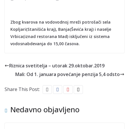
Zbog kvarova na vodovodnoj mreži potrošači sela
Kopljari(Stanišića kraj), Banja(Ševića kraj) i naselje
Vrbica(iznad restorana Mad) isključeni iz sistema
vodosnabdevanja do 15,00 časova.
Riznica svetitelja – utorak 29.oktobar.2019
Mali: Od 1. januara povećanje penzija 5,4 odsto
Share This Post:
Nedavno objavljeno