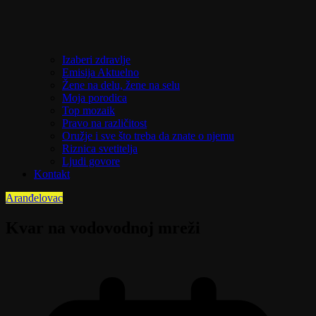
Izaberi zdravlje
Emisija Aktuelno
Žene na delu, žene na selu
Moja porodica
Top mozaik
Pravo na različitost
Oružje i sve što treba da znate o njemu
Riznica svetitelja
Ljudi govore
Kontakt
Aranđelovac
Kvar na vodovodnoj mreži