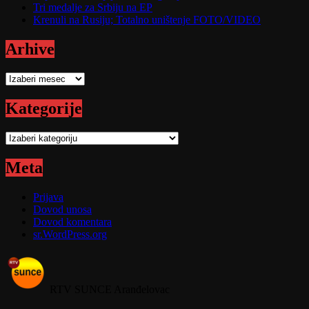
Tri medalje za Srbiju na EP
Krenuli na Rusiju; Totalno uništenje FOTO/VIDEO
Arhive
Arhive
Kategorije
Kategorije
Meta
Prijava
Dovod unosa
Dovod komentara
sr.WordPress.org
RTV SUNCE Aranđelovac