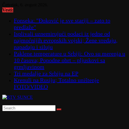
Skip
Četvrtak, 6. avgust 2026.
to
Vesti:
content
Fonseka: "Đoković je sve stariji – zato to
predlaže"
Isplivali uznemirujući podaci iz jedne od
najmoćnijih evropskih vojski; Žene vređaju,
napadaju i siluju
Paklene temperature u Srbiji: Ovo su merenja u
10 časova; Popodne obrt – pljuskovi sa
grmljavinom
Tri medalje za Srbiju na EP
Krenuli na Rusiju; Totalno uništenje
FOTO/VIDEO