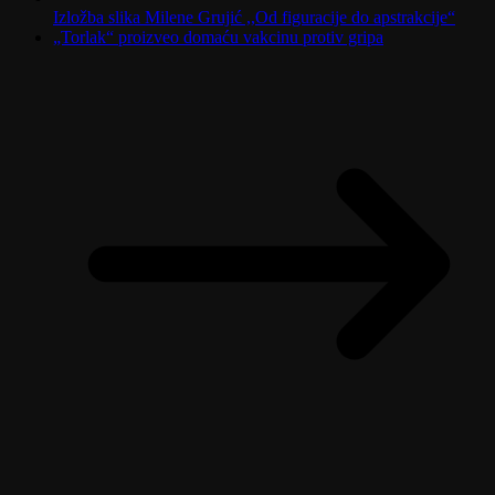
Izložba slika Milene Grujić ,,Od figuracije do apstrakcije“
„Torlak“ proizveo domaću vakcinu protiv gripa