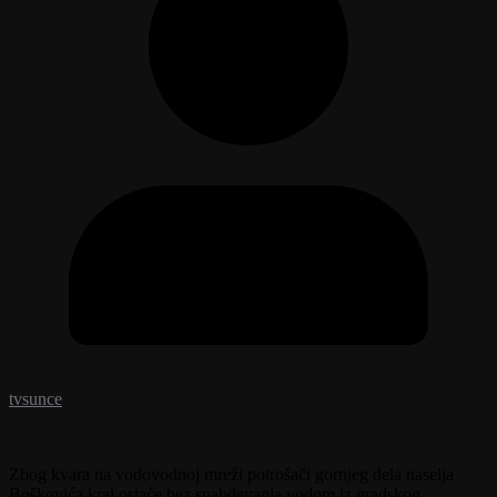
tvsunce
Zbog kvara na vodovodnoj mreži potrošači gornjeg dela naselja
Boškovića kraj ostaće bez snabdevanja vodom iz gradskog