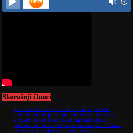
Skorašnji članci
Fonseka: "Đoković je sve stariji – zato to predlaže"
Isplivali uznemirujući podaci iz jedne od najmoćnijih
evropskih vojski; Žene vređaju, napadaju i siluju
Paklene temperature u Srbiji: Ovo su merenja u 10 časova;
Popodne obrt – pljuskovi sa grmljavinom