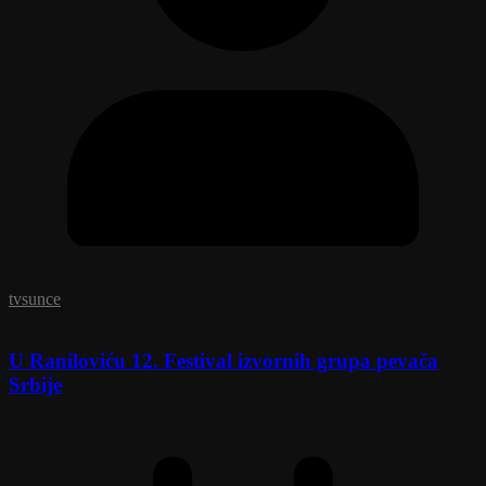
tvsunce
U Raniloviću 12. Festival izvornih grupa pevača
Srbije