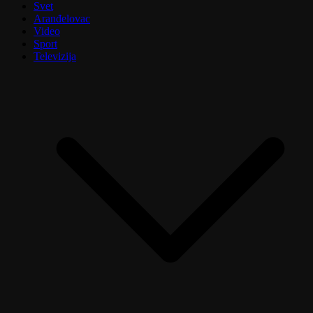
Svet
Aranđelovac
Video
Sport
Televizija