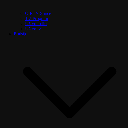
O RTV Sunce
TV Program
Uživo radio
Uživo tv
Emisije