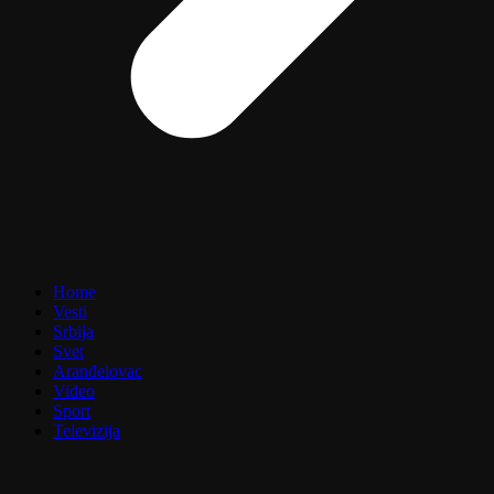
Home
Vesti
Srbija
Svet
Aranđelovac
Video
Sport
Televizija