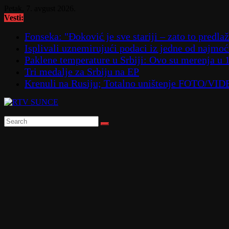
Skip
Petak, 7. avgust 2026.
to
Vesti:
content
Fonseka: "Đoković je sve stariji – zato to predla
Isplivali uznemirujući podaci iz jedne od najmoćn
Paklene temperature u Srbiji: Ovo su merenja u 
Tri medalje za Srbiju na EP
Krenuli na Rusiju; Totalno uništenje FOTO/VI