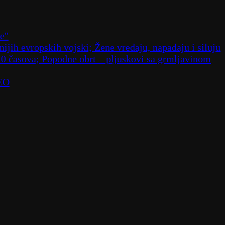
že"
ijih evropskih vojski; Žene vređaju, napadaju i siluju
10 časova; Popodne obrt – pljuskovi sa grmljavinom
DEO