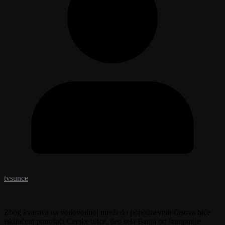
tvsunce
Zbog kvarova na vodovodnoj mreži do popodnevnih časova biće
isključeni potrošači Cerske ulice, deo sela Banja od štamparije