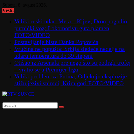
Skip
Subota, 8. avgust 2026.
to
Vesti:
content
Veliki ruski udar: Meta – Kijev; Dron pogodio
putnički voz; Lokomotivu guta plamen
FOTO/VIDEO
Postavljanje biste Danka Popovića
Vrućina ne popušta: Srbija sledeće nedelje na
udaru temperatura do 39 stepeni
Otišao iz Arsenala pre nego što su podigli trofej
– vratio se u Premijer ligu
Veliki problem za Putina; Odjekuju eksplozije –
stižu jezivi snimci; Krim gori FOTO/VIDEO