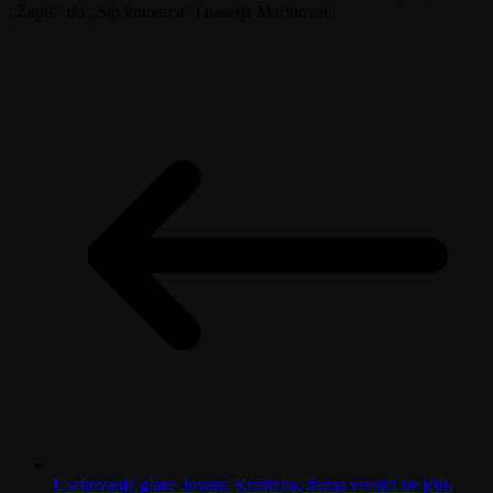
„Zapis“ do „Sip komerca“ i naselja Marinovac.
Usekovanje glave Jovana Krstitelja, danas vernici ne jedu