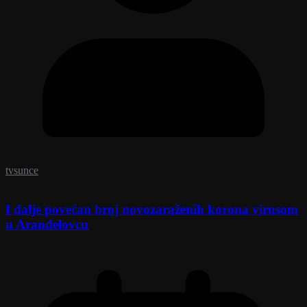
tvsunce
I dalje povećan broj novozaraženih korona virusom
u Aranđelovcu