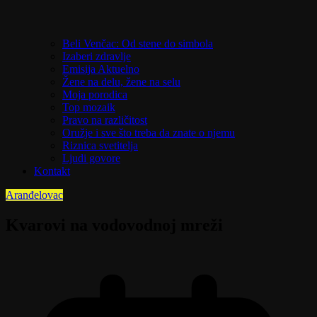
Beli Venčac: Od stene do simbola
Izaberi zdravlje
Emisija Aktuelno
Žene na delu, žene na selu
Moja porodica
Top mozaik
Pravo na različitost
Oružje i sve što treba da znate o njemu
Riznica svetitelja
Ljudi govore
Kontakt
Aranđelovac
Kvarovi na vodovodnoj mreži