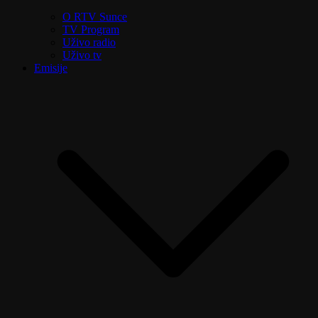
O RTV Sunce
TV Program
Uživo radio
Uživo tv
Emisije