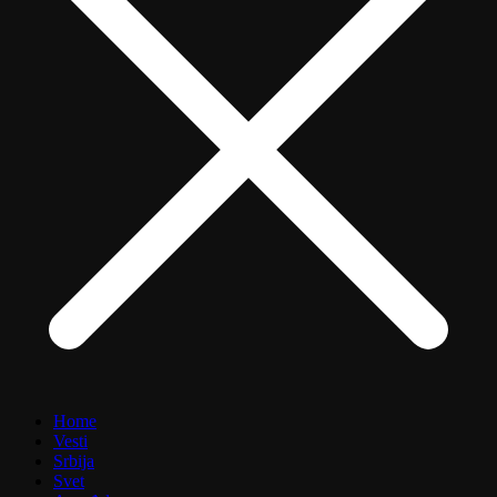
Home
Vesti
Srbija
Svet