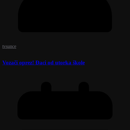
tvsunce
Vozači oprez! Đaci od utorka škole