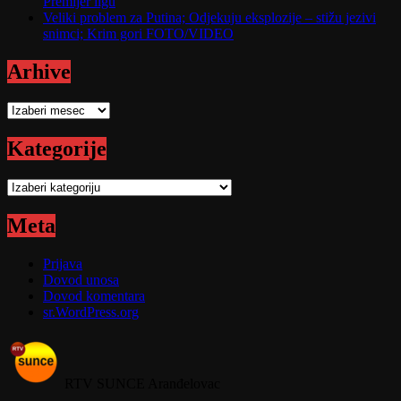
Premijer ligu
Veliki problem za Putina; Odjekuju eksplozije – stižu jezivi
snimci; Krim gori FOTO/VIDEO
Arhive
Arhive
Kategorije
Kategorije
Meta
Prijava
Dovod unosa
Dovod komentara
sr.WordPress.org
RTV SUNCE Aranđelovac