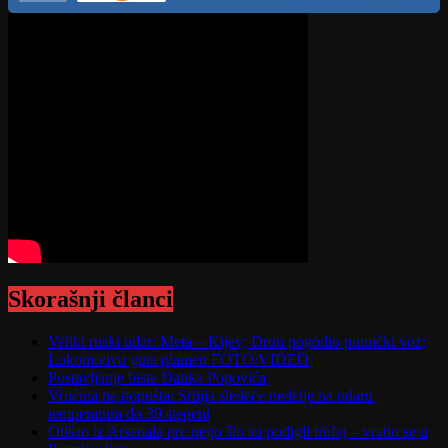
Skorašnji članci
Veliki ruski udar: Meta – Kijev; Dron pogodio putnički voz;
Lokomotivu guta plamen FOTO/VIDEO
Postavljanje biste Danka Popovića
Vrućina ne popušta: Srbija sledeće nedelje na udaru
temperatura do 39 stepeni
Otišao iz Arsenala pre nego što su podigli trofej – vratio se u