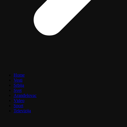
Home
Vesti
Srbija
Svet
Aranđelovac
Video
Sport
Televizija