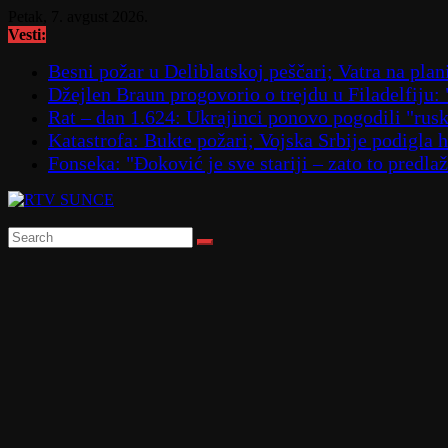
Skip
Petak, 7. avgust 2026.
to
Vesti:
content
Besni požar u Deliblatskoj peščari; Vatra na p
Džejlen Braun progovorio o trejdu u Filadelfiju:
Rat – dan 1.624: Ukrajinci ponovo pogodili "
Katastrofa: Bukte požari; Vojska Srbije podigla
Fonseka: "Đoković je sve stariji – zato to predla