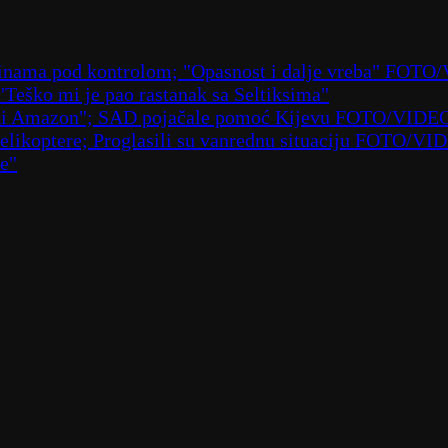
laninama pod kontrolom; "Opasnost i dalje vreba" FOT
 "Teško mi je pao rastanak sa Seltiksima"
ruski Amazon"; SAD pojačale pomoć Kijevu FOTO/VIDE
 helikoptere; Proglasili su vanrednu situaciju FOTO/VI
že"