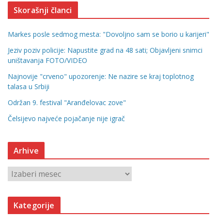
Skorašnji članci
Markes posle sedmog mesta: "Dovoljno sam se borio u karijeri"
Jeziv poziv policije: Napustite grad na 48 sati; Objavljeni snimci
uništavanja FOTO/VIDEO
Najnovije "crveno" upozorenje: Ne nazire se kraj toplotnog
talasa u Srbiji
Održan 9. festival "Aranđelovac zove"
Čelsijevo najveće pojačanje nije igrač
Arhive
A
r
h
Kategorije
i