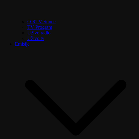
O RTV Sunce
TV Program
Uživo radio
Uživo tv
Emisije