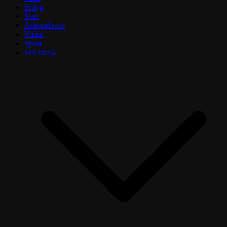
Srbija
Svet
Aranđelovac
Video
Sport
Televizija