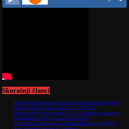
Skorašnji članci
50.000 Severnokorejanaca stiže u Rusiju; Izvedeno čak 40
udara!; Gađane ključne tačke FOTO/VIDEO
Požari u Srbiji i dalje bukte; Gori i u Beogradu; Situacija u
Deliblatskoj peščari veoma teška VIDEO
Zvezdi Pazar pred očima, u mislima Hapoel – SASTAVI
Nela-art kutak otvoren u Lamelama