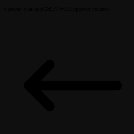
[wpdevart_youtube]yEPj5gV0vvM[/wpdevart_youtube]