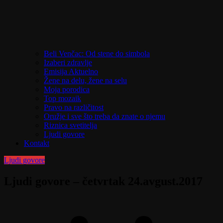
Beli Venčac: Od stene do simbola
Izaberi zdravlje
Emisija Aktuelno
Žene na delu, žene na selu
Moja porodica
Top mozaik
Pravo na različitost
Oružje i sve što treba da znate o njemu
Riznica svetitelja
Ljudi govore
Kontakt
Ljudi govore
Ljudi govore – četvrtak 24.avgust.2017