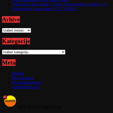
Veliki ruski udar: Meta – Kijev; Dron pogodio putnički voz;
Lokomotivu guta plamen FOTO/VIDEO
Arhive
Arhive
Kategorije
Kategorije
Meta
Prijava
Dovod unosa
Dovod komentara
sr.WordPress.org
RTV SUNCE Aranđelovac