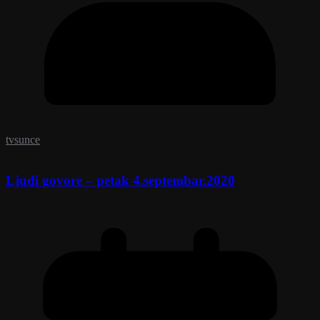
tvsunce
Ljudi govore – petak 4.septembar.2020