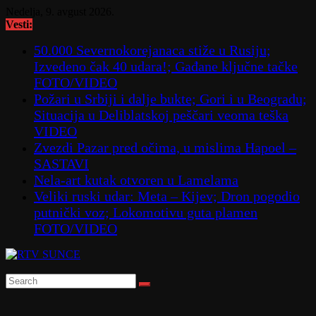
Skip
Nedelja, 9. avgust 2026.
to
Vesti:
content
50.000 Severnokorejanaca stiže u Rusiju;
Izvedeno čak 40 udara!; Gađane ključne tačke
FOTO/VIDEO
Požari u Srbiji i dalje bukte; Gori i u Beogradu;
Situacija u Deliblatskoj peščari veoma teška
VIDEO
Zvezdi Pazar pred očima, u mislima Hapoel –
SASTAVI
Nela-art kutak otvoren u Lamelama
Veliki ruski udar: Meta – Kijev; Dron pogodio
putnički voz; Lokomotivu guta plamen
FOTO/VIDEO