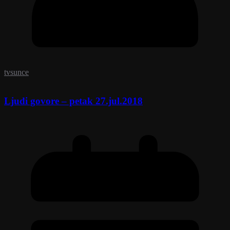
tvsunce
Ljudi govore – petak 27.jul.2018