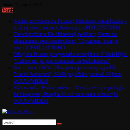
Skip
Petak, 7. avgust 2026.
to
Vesti:
content
Veliki problem za Putina; Odjekuju eksplozije –
stižu jezivi snimci; Krim gori FOTO/VIDEO
Besni požar u Deliblatskoj peščari; Vatra na
planinama pod kontrolom; "Opasnost i dalje
vreba" FOTO/VIDEO
Džejlen Braun progovorio o trejdu u Filadelfiju:
"Teško mi je pao rastanak sa Seltiksima"
Rat – dan 1.624: Ukrajinci ponovo pogodili
"ruski Amazon"; SAD pojačale pomoć Kijevu
FOTO/VIDEO
Katastrofa: Bukte požari; Vojska Srbije podigla
helikoptere; Proglasili su vanrednu situaciju
FOTO/VIDEO