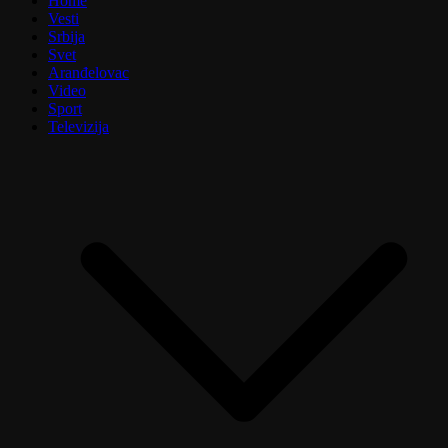
Home
Vesti
Srbija
Svet
Aranđelovac
Video
Sport
Televizija