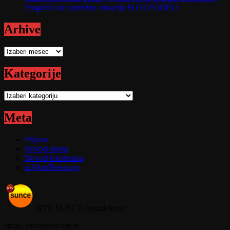
Proglasili su vanrednu situaciju FOTO/VIDEO
Arhive
Arhive
Kategorije
Kategorije
Meta
Prijava
Dovod unosa
Dovod komentara
sr.WordPress.org
RTV SUNCE Aranđelovac
email: rtvsunce@mts.rs