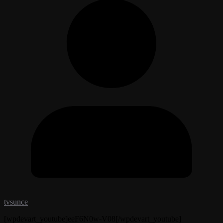
tvsunce
[wpdevart_youtube]eeF6N0w-V08[/wpdevart_youtube]