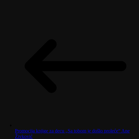
Promocija knjige za decu „Sa tobom je došlo proleće“ Ane
Živković