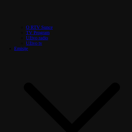
O RTV Sunce
TV Program
Uživo radio
Uživo tv
Emisije