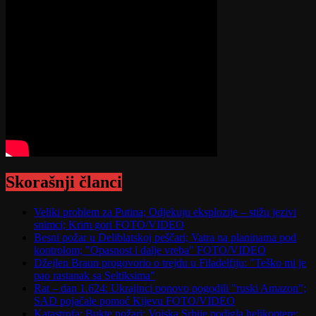
Skorašnji članci
Veliki problem za Putina; Odjekuju eksplozije – stižu jezivi
snimci; Krim gori FOTO/VIDEO
Besni požar u Deliblatskoj peščari; Vatra na planinama pod
kontrolom; "Opasnost i dalje vreba" FOTO/VIDEO
Džejlen Braun progovorio o trejdu u Filadelfiju: "Teško mi je
pao rastanak sa Seltiksima"
Rat – dan 1.624: Ukrajinci ponovo pogodili "ruski Amazon";
SAD pojačale pomoć Kijevu FOTO/VIDEO
Katastrofa: Bukte požari; Vojska Srbije podigla helikoptere;