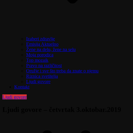
Izaberi zdravlje
Emisija Aktuelno
Žene na delu, žene na selu
Moja porodica
Top mozaik
Pravo na različitost
Oružje i sve što treba da znate o njemu
Riznica svetitelja
Ljudi govore
Kontakt
Ljudi govore
Ljudi govore – četvrtak 3.oktobar.2019