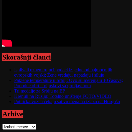
Skorašnji članci
Isplivali uznemirujući podaci iz jedne od najmoćnijih
evropskih vojski; Žene vređaju, napadaju i siluju
Paklene temperature u Srbiji: Ovo su merenja u 10 časova;
Popodne obrt – pljuskovi sa grmljavinom
Tri medalje za Srbiju na EP
Krenuli na Rusiju; Totalno uništenje FOTO/VIDEO
Putnička vozila čekaju sat vremena na izlazu na Horgošu
Arhive
Arhive