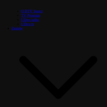
O RTV Sunce
TV Program
Uživo radio
Uživo tv
Emisije