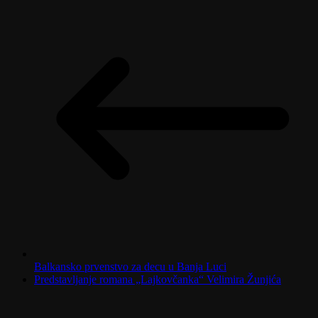
Balkansko prvenstvo za decu u Banja Luci
Predstavljanje romana „Lajkovčanka“ Velimira Žunjića