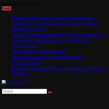
Skip
Četvrtak, 6. avgust 2026.
to
Vesti:
content
Isplivali uznemirujući podaci iz jedne od
najmoćnijih evropskih vojski; Žene vređaju,
napadaju i siluju
Paklene temperature u Srbiji: Ovo su merenja u
10 časova; Popodne obrt – pljuskovi sa
grmljavinom
Tri medalje za Srbiju na EP
Krenuli na Rusiju; Totalno uništenje
FOTO/VIDEO
Putnička vozila čekaju sat vremena na izlazu na
Horgošu