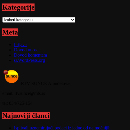
Kategorije
Kategorije
Meta
Prijava
Dovod unosa
Dovod komentara
sr.WordPress.org
RTV SUNCE Aranđelovac
email: rtvsunce@mts.rs
tel: 034/725-154
Najnoviji članci
Isplivali uznemirujući podaci iz jedne od najmoćnijih