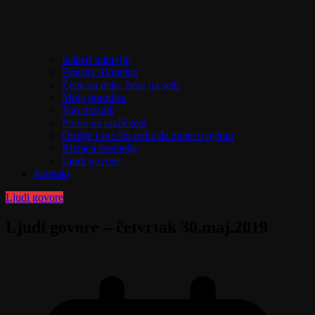
Izaberi zdravlje
Emisija Aktuelno
Žene na delu, žene na selu
Moja porodica
Top mozaik
Pravo na različitost
Oružje i sve što treba da znate o njemu
Riznica svetitelja
Ljudi govore
Kontakt
Ljudi govore
Ljudi govore – četvrtak 30.maj.2019