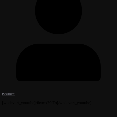
tvsunce
[wpdevart_youtube]rihvmx39tTo[/wpdevart_youtube]