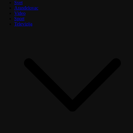
Svet
Aranđelovac
Video
Sport
Televizija