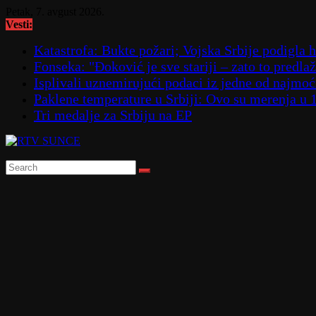
Skip
Petak, 7. avgust 2026.
to
Vesti:
content
Katastrofa: Bukte požari; Vojska Srbije podigla
Fonseka: "Đoković je sve stariji – zato to predla
Isplivali uznemirujući podaci iz jedne od najmoćn
Paklene temperature u Srbiji: Ovo su merenja u 
Tri medalje za Srbiju na EP