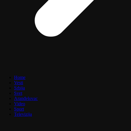
Home
Vesti
Srbija
Svet
Aranđelovac
Video
Sport
Televizija