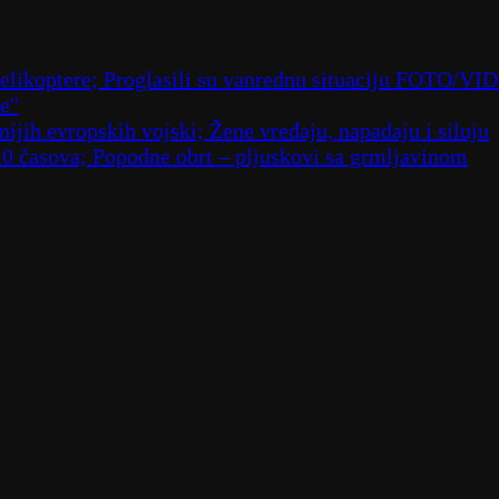
 helikoptere; Proglasili su vanrednu situaciju FOTO/VI
že"
ijih evropskih vojski; Žene vređaju, napadaju i siluju
10 časova; Popodne obrt – pljuskovi sa grmljavinom