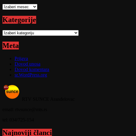
Arhive
Kategorije
Kategorije
Meta
Prijava
Dovod unosa
Dovod komentara
sr.WordPress.org
RTV SUNCE Aranđelovac
email: rtvsunce@mts.rs
tel: 034/725-154
Najnoviji članci