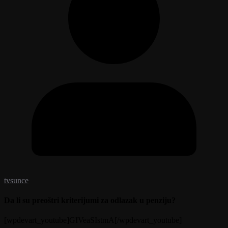
tvsunce
Da li su preoštri kriterijumi za odlazak u penziju?
[wpdevart_youtube]GIVeaSIstmA[/wpdevart_youtube]