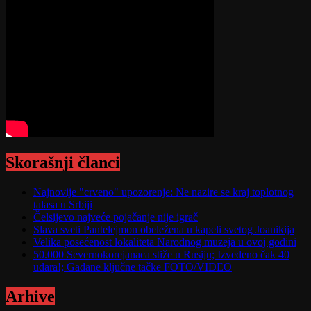
Skorašnji članci
Najnovije "crveno" upozorenje: Ne nazire se kraj toplotnog
talasa u Srbiji
Čelsijevo najveće pojačanje nije igrač
Slava sveti Pantelejmon obeležena u kapeli svetog Joanikija
Velika posećenost lokaliteta Narodnog muzeja u ovoj godini
50.000 Severnokorejanaca stiže u Rusiju; Izvedeno čak 40
udara!; Gađane ključne tačke FOTO/VIDEO
Arhive