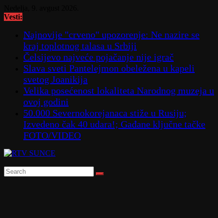
Skip
Nedelja, 9. avgust 2026.
to
Vesti:
content
Najnovije "crveno" upozorenje: Ne nazire se
kraj toplotnog talasa u Srbiji
Čelsijevo najveće pojačanje nije igrač
Slava sveti Pantelejmon obeležena u kapeli
svetog Joanikija
Velika posećenost lokaliteta Narodnog muzeja u
ovoj godini
50.000 Severnokorejanaca stiže u Rusiju;
Izvedeno čak 40 udara!; Gađane ključne tačke
FOTO/VIDEO