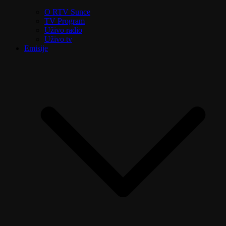
O RTV Sunce
TV Program
Uživo radio
Uživo tv
Emisije