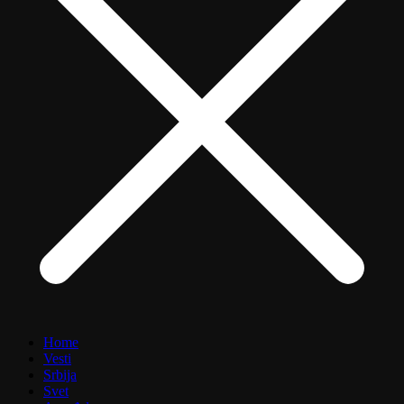
Home
Vesti
Srbija
Svet