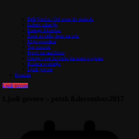
Beli Venčac: Od stene do simbola
Izaberi zdravlje
Emisija Aktuelno
Žene na delu, žene na selu
Moja porodica
Top mozaik
Pravo na različitost
Oružje i sve što treba da znate o njemu
Riznica svetitelja
Ljudi govore
Kontakt
Ljudi govore
Ljudi govore – petak 8.decembar.2017