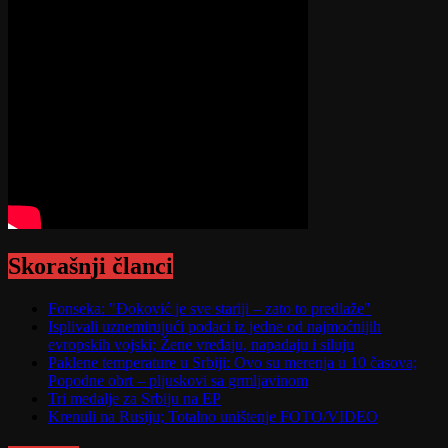
Skorašnji članci
Fonseka: "Đoković je sve stariji – zato to predlaže"
Isplivali uznemirujući podaci iz jedne od najmoćnijih
evropskih vojski; Žene vređaju, napadaju i siluju
Paklene temperature u Srbiji: Ovo su merenja u 10 časova;
Popodne obrt – pljuskovi sa grmljavinom
Tri medalje za Srbiju na EP
Krenuli na Rusiju; Totalno uništenje FOTO/VIDEO