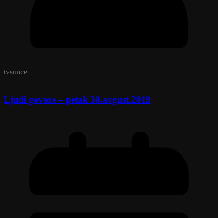
tvsunce
Ljudi govore – petak 30.avgust.2019