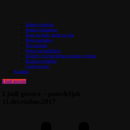
Izaberi zdravlje
Emisija Aktuelno
Žene na delu, žene na selu
Moja porodica
Top mozaik
Pravo na različitost
Oružje i sve što treba da znate o njemu
Riznica svetitelja
Ljudi govore
Kontakt
Ljudi govore
Ljudi govore – ponedeljak
11.decembar.2017