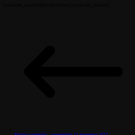
[wpdevart_youtube]Imu3rKEn6wc[/wpdevart_youtube]
Riznica svetitelja – ponedeljak 11.decembar.2017