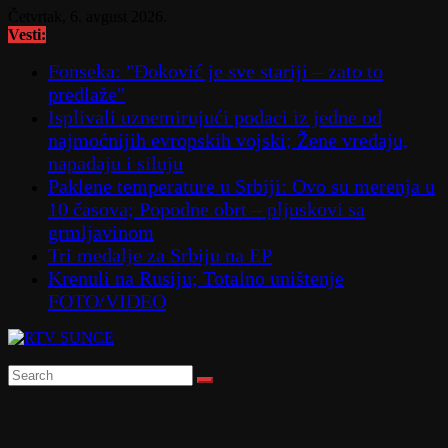
Skip
Četvrtak, 6. avgust 2026.
to
Vesti:
content
Fonseka: "Đoković je sve stariji – zato to
predlaže"
Isplivali uznemirujući podaci iz jedne od
najmoćnijih evropskih vojski; Žene vređaju,
napadaju i siluju
Paklene temperature u Srbiji: Ovo su merenja u
10 časova; Popodne obrt – pljuskovi sa
grmljavinom
Tri medalje za Srbiju na EP
Krenuli na Rusiju; Totalno uništenje
FOTO/VIDEO