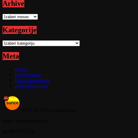
Arhive
Arhive
Kategorije
Kategorije
Meta
Prijava
Dovod unosa
Dovod komentara
sr.WordPress.org
RTV SUNCE Aranđelovac
email: rtvsunce@mts.rs
tel: 034/725-154