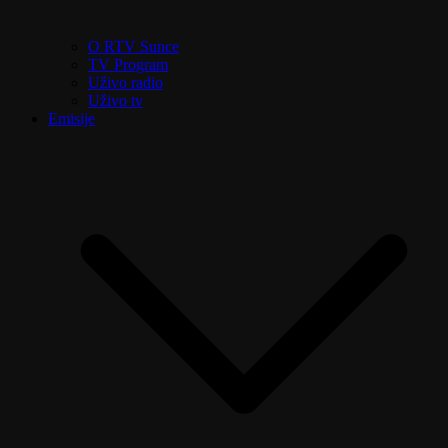
O RTV Sunce
TV Program
Uživo radio
Uživo tv
Emisije