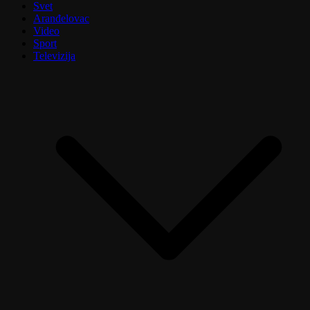
Svet
Aranđelovac
Video
Sport
Televizija