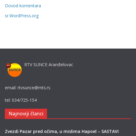
i
Dovod komentara
j
sr.WordPress.org
e
RTV SUNCE Aranđelovac
email: rtvsunce@mts.rs
tel: 034/725-154
Najnoviji članci
Zvezdi Pazar pred očima, u mislima Hapoel – SASTAVI