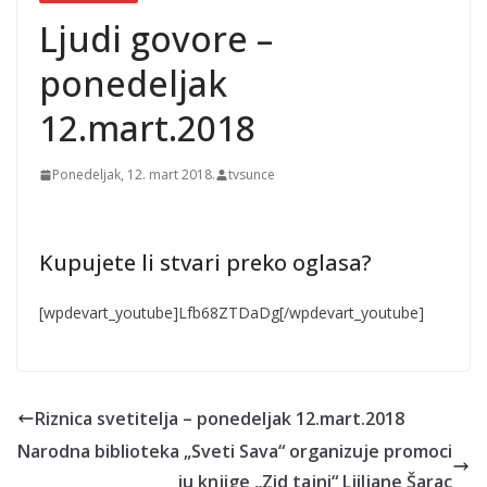
Ljudi govore –
ponedeljak
12.mart.2018
Ponedeljak, 12. mart 2018.
tvsunce
Kupujete li stvari preko oglasa?
[wpdevart_youtube]Lfb68ZTDaDg[/wpdevart_youtube]
Riznica svetitelja – ponedeljak 12.mart.2018
Narodna biblioteka „Sveti Sava“ organizuje promoci
ju knjige „Zid tajni“ Ljiljane Šarac