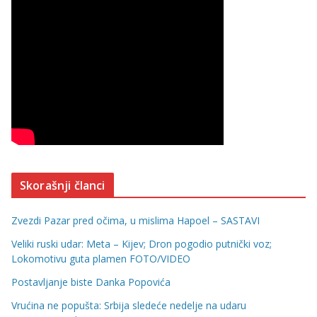
Skorašnji članci
Zvezdi Pazar pred očima, u mislima Hapoel – SASTAVI
Veliki ruski udar: Meta – Kijev; Dron pogodio putnički voz;
Lokomotivu guta plamen FOTO/VIDEO
Postavljanje biste Danka Popovića
Vrućina ne popušta: Srbija sledeće nedelje na udaru