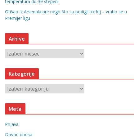
temperatura do 39 stepeni
Otišao iz Arsenala pre nego što su podigli trofej – vratio se u
Premijer ligu
Arhive
A
r
h
Kategorije
i
v
K
e
a
t
Meta
e
g
Prijava
o
r
Dovod unosa