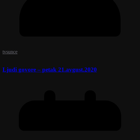
tvsunce
Ljudi govore – petak 21.avgust.2020