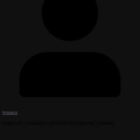
tvsunce
[wpdevart_youtube]Sc-pf4AORuA[/wpdevart_youtube]