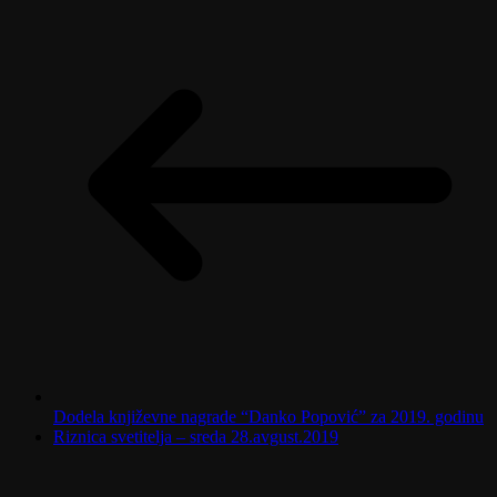
Dodela književne nagrade “Danko Popović” za 2019. godinu
Riznica svetitelja – sreda 28.avgust.2019