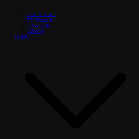
O RTV Sunce
TV Program
Uživo radio
Uživo tv
Emisije