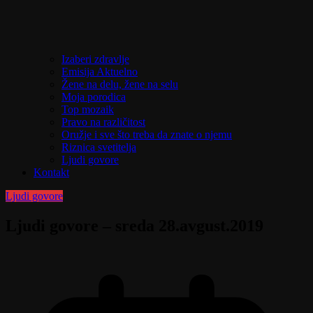
Izaberi zdravlje
Emisija Aktuelno
Žene na delu, žene na selu
Moja porodica
Top mozaik
Pravo na različitost
Oružje i sve što treba da znate o njemu
Riznica svetitelja
Ljudi govore
Kontakt
Ljudi govore
Ljudi govore – sreda 28.avgust.2019