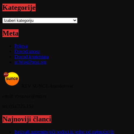
Kategorije
Kategorije
Meta
Prijava
Dovod unosa
Dovod komentara
sr.WordPress.org
RTV SUNCE Aranđelovac
email: rtvsunce@mts.rs
tel: 034/725-154
Najnoviji članci
Isplivali uznemirujući podaci iz jedne od najmoćnijih