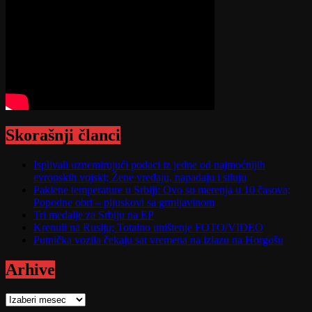
Skorašnji članci
Isplivali uznemirujući podaci iz jedne od najmoćnijih
evropskih vojski; Žene vređaju, napadaju i siluju
Paklene temperature u Srbiji: Ovo su merenja u 10 časova;
Popodne obrt – pljuskovi sa grmljavinom
Tri medalje za Srbiju na EP
Krenuli na Rusiju; Totalno uništenje FOTO/VIDEO
Putnička vozila čekaju sat vremena na izlazu na Horgošu
Arhive
Arhive