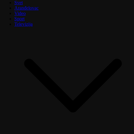
Svet
Aranđelovac
Video
Sport
Televizija