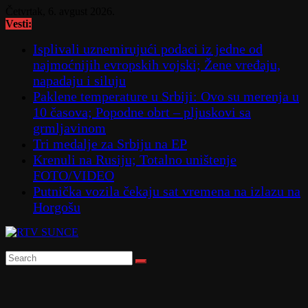
Skip
Četvrtak, 6. avgust 2026.
to
Vesti:
content
Isplivali uznemirujući podaci iz jedne od
najmoćnijih evropskih vojski; Žene vređaju,
napadaju i siluju
Paklene temperature u Srbiji: Ovo su merenja u
10 časova; Popodne obrt – pljuskovi sa
grmljavinom
Tri medalje za Srbiju na EP
Krenuli na Rusiju; Totalno uništenje
FOTO/VIDEO
Putnička vozila čekaju sat vremena na izlazu na
Horgošu