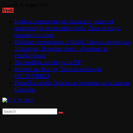
Skip
Četvrtak, 6. avgust 2026.
to
Vesti:
content
Isplivali uznemirujući podaci iz jedne od
najmoćnijih evropskih vojski; Žene vređaju,
napadaju i siluju
Paklene temperature u Srbiji: Ovo su merenja u
10 časova; Popodne obrt – pljuskovi sa
grmljavinom
Tri medalje za Srbiju na EP
Krenuli na Rusiju; Totalno uništenje
FOTO/VIDEO
Putnička vozila čekaju sat vremena na izlazu na
Horgošu