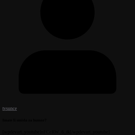
tvsunce
Imate li smisla za humor?
[wpdevart_youtube]nFCcRW_6_tk[/wpdevart_youtube]