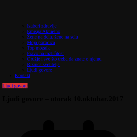
Izaberi zdravlje
Emisija Aktuelno
Žene na delu, žene na selu
Moja porodica
Top mozaik
Pravo na različitost
Oružje i sve što treba da znate o njemu
Riznica svetitelja
Ljudi govore
Kontakt
Ljudi govore
Ljudi govore – utorak 10.oktobar.2017