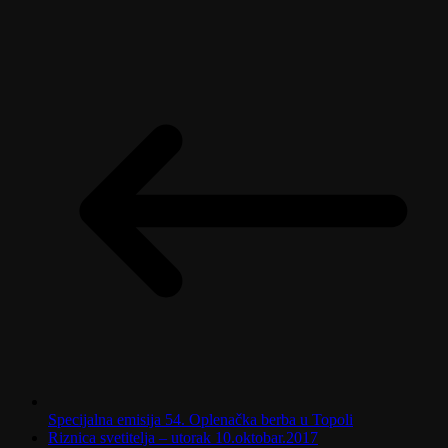
Specijalna emisija 54. Oplenačka berba u Topoli
Riznica svetitelja – utorak 10.oktobar.2017