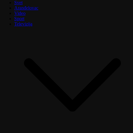
Svet
Aranđelovac
Video
Sport
Televizija