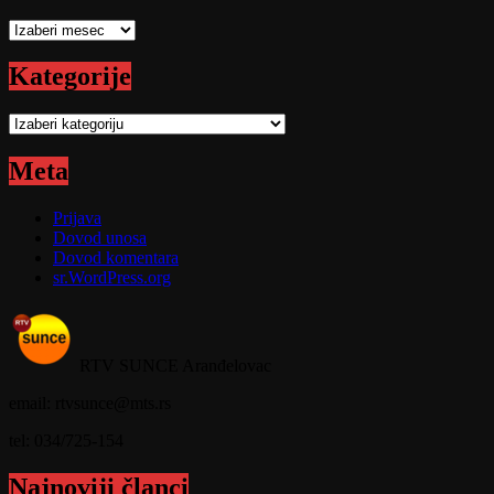
Arhive
Kategorije
Kategorije
Meta
Prijava
Dovod unosa
Dovod komentara
sr.WordPress.org
RTV SUNCE Aranđelovac
email: rtvsunce@mts.rs
tel: 034/725-154
Najnoviji članci