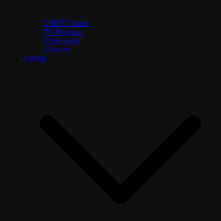
O RTV Sunce
TV Program
Uživo radio
Uživo tv
Emisije