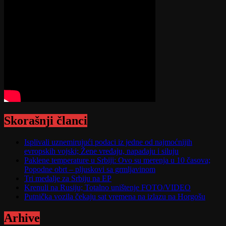
Skorašnji članci
Isplivali uznemirujući podaci iz jedne od najmoćnijih
evropskih vojski; Žene vređaju, napadaju i siluju
Paklene temperature u Srbiji: Ovo su merenja u 10 časova;
Popodne obrt – pljuskovi sa grmljavinom
Tri medalje za Srbiju na EP
Krenuli na Rusiju; Totalno uništenje FOTO/VIDEO
Putnička vozila čekaju sat vremena na izlazu na Horgošu
Arhive