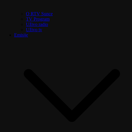
O RTV Sunce
TV Program
Uživo radio
Uživo tv
Emisije