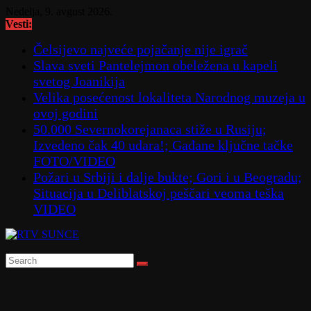
Skip
Nedelja, 9. avgust 2026.
to
Vesti:
content
Čelsijevo najveće pojačanje nije igrač
Slava sveti Pantelejmon obeležena u kapeli
svetog Joanikija
Velika posećenost lokaliteta Narodnog muzeja u
ovoj godini
50.000 Severnokorejanaca stiže u Rusiju;
Izvedeno čak 40 udara!; Gađane ključne tačke
FOTO/VIDEO
Požari u Srbiji i dalje bukte; Gori i u Beogradu;
Situacija u Deliblatskoj peščari veoma teška
VIDEO