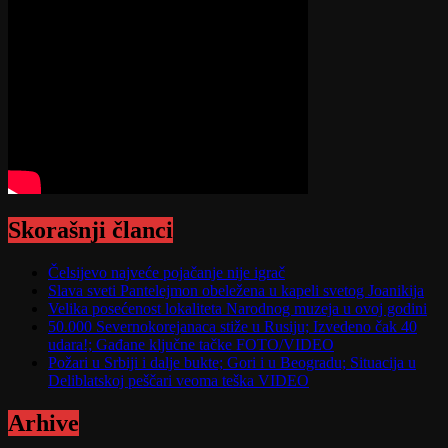
Skorašnji članci
Čelsijevo najveće pojačanje nije igrač
Slava sveti Pantelejmon obeležena u kapeli svetog Joanikija
Velika posećenost lokaliteta Narodnog muzeja u ovoj godini
50.000 Severnokorejanaca stiže u Rusiju; Izvedeno čak 40
udara!; Gađane ključne tačke FOTO/VIDEO
Požari u Srbiji i dalje bukte; Gori i u Beogradu; Situacija u
Deliblatskoj peščari veoma teška VIDEO
Arhive