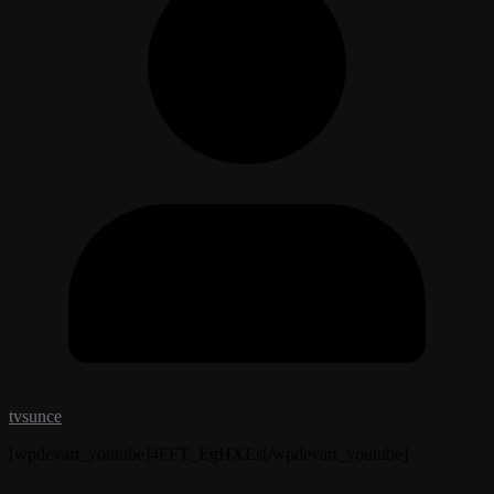
tvsunce
[wpdevart_youtube]4FFT_EgHXEs[/wpdevart_youtube]