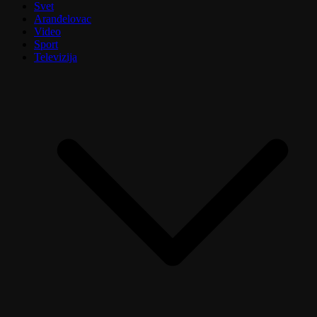
Svet
Aranđelovac
Video
Sport
Televizija