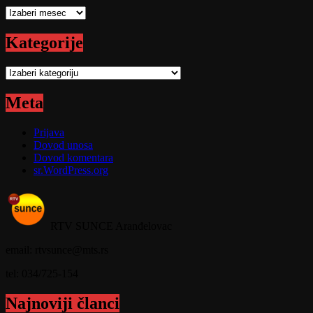
Arhive
Kategorije
Kategorije
Meta
Prijava
Dovod unosa
Dovod komentara
sr.WordPress.org
RTV SUNCE Aranđelovac
email: rtvsunce@mts.rs
tel: 034/725-154
Najnoviji članci