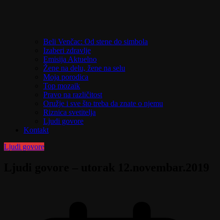
Beli Venčac: Od stene do simbola
Izaberi zdravlje
Emisija Aktuelno
Žene na delu, žene na selu
Moja porodica
Top mozaik
Pravo na različitost
Oružje i sve što treba da znate o njemu
Riznica svetitelja
Ljudi govore
Kontakt
Ljudi govore
Ljudi govore – utorak 12.novembar.2019