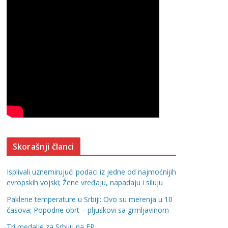
Skorašnji članci
Isplivali uznemirujući podaci iz jedne od najmoćnijih
evropskih vojski; Žene vređaju, napadaju i siluju
Paklene temperature u Srbiji: Ovo su merenja u 10
časova; Popodne obrt – pljuskovi sa grmljavinom
Tri medalje za Srbiju na EP