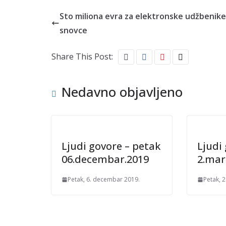
Sto miliona evra za elektronske udžbenike
snovce
Share This Post:
Nedavno objavljeno
Ljudi govore – petak
Ljudi
06.decembar.2019
2.mar
Petak, 6. decembar 2019.
Petak, 2