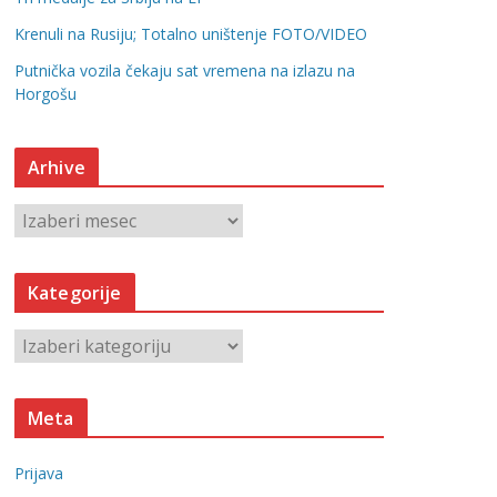
Krenuli na Rusiju; Totalno uništenje FOTO/VIDEO
Putnička vozila čekaju sat vremena na izlazu na
Horgošu
Arhive
A
r
h
Kategorije
i
v
K
e
a
t
Meta
e
g
Prijava
o