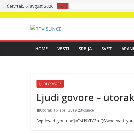
Skip
Vesti:
Četvrtak, 6. avgust 2026.
to
content
HOME
VESTI
SRBIJA
SVET
ARAN
LJUDI GOVORE
Ljudi govore – utorak
Utorak, 16. april 2019.
tvsunce
[wpdevart_youtube]aCsU9YfYGmQ[/wpdevart_you