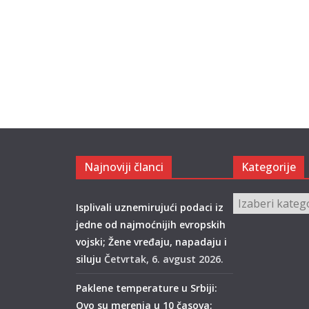
Najnoviji članci
Kategorije
Kategorije
Isplivali uznemirujući podaci iz
jedne od najmoćnijih evropskih
vojski; Žene vređaju, napadaju i
siluju
Četvrtak, 6. avgust 2026.
Paklene temperature u Srbiji:
Ovo su merenja u 10 časova;