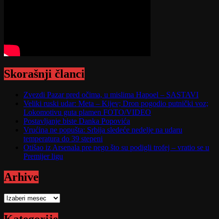
Skorašnji članci
Zvezdi Pazar pred očima, u mislima Hapoel – SASTAVI
Veliki ruski udar: Meta – Kijev; Dron pogodio putnički voz;
Lokomotivu guta plamen FOTO/VIDEO
Postavljanje biste Danka Popovića
Vrućina ne popušta: Srbija sledeće nedelje na udaru
temperatura do 39 stepeni
Otišao iz Arsenala pre nego što su podigli trofej – vratio se u
Premijer ligu
Arhive
Arhive