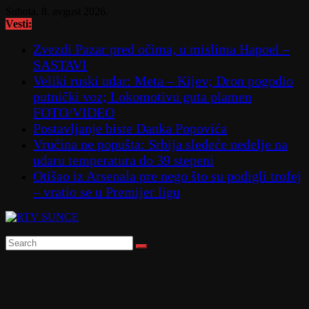
Skip
Subota, 8. avgust 2026.
to
Vesti:
content
Zvezdi Pazar pred očima, u mislima Hapoel –
SASTAVI
Veliki ruski udar: Meta – Kijev; Dron pogodio
putnički voz; Lokomotivu guta plamen
FOTO/VIDEO
Postavljanje biste Danka Popovića
Vrućina ne popušta: Srbija sledeće nedelje na
udaru temperatura do 39 stepeni
Otišao iz Arsenala pre nego što su podigli trofej
– vratio se u Premijer ligu