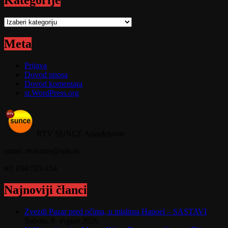
Kategorije
Kategorije
Meta
Prijava
Dovod unosa
Dovod komentara
sr.WordPress.org
RTV SUNCE Aranđelovac
email: rtvsunce@mts.rs
tel: 034/725-154
Najnoviji članci
Zvezdi Pazar pred očima, u mislima Hapoel – SASTAVI
Subota, 8. avgust 2026.