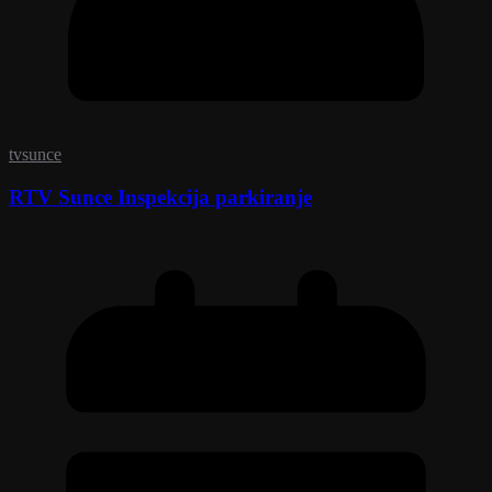
tvsunce
RTV Sunce Inspekcija parkiranje