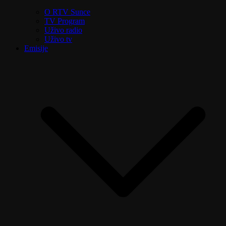
O RTV Sunce
TV Program
Uživo radio
Uživo tv
Emisije