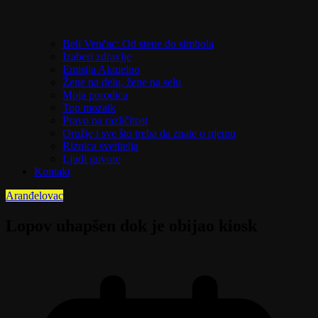
Beli Venčac: Od stene do simbola
Izaberi zdravlje
Emisija Aktuelno
Žene na delu, žene na selu
Moja porodica
Top mozaik
Pravo na različitost
Oružje i sve što treba da znate o njemu
Riznica svetitelja
Ljudi govore
Kontakt
Aranđelovac
Lopov uhapšen dok je obijao kiosk