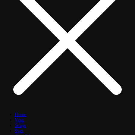
Home
Vesti
Srbija
Svet