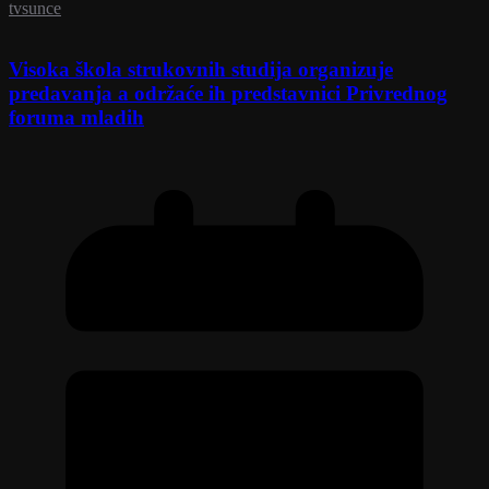
tvsunce
Visoka škola strukovnih studija organizuje
predavanja a održaće ih predstavnici Privrednog
foruma mladih