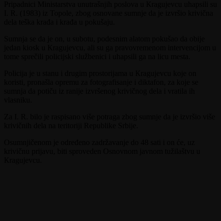
Pripadnici Ministarstva unutrašnjih poslova u Кragujevcu uhapsili su
I. R. (1983) iz Topole, zbog osnovane sumnje da je izvršio krivična
dela teška krađa i krađa u pokušaju.
Sumnja se da je on, u subotu, podesnim alatom pokušao da obije
jedan kiosk u Кragujevcu, ali su ga pravovremenom intervencijom u
tome sprečili policijski službenici i uhapsili ga na licu mesta.
Policija je u stanu i drugim prostorijama u Кragujevcu koje on
koristi, pronašla opremu za fotografisanje i diktafon, za koje se
sumnja da potiču iz ranije izvršenog krivičnog dela i vratila ih
vlasniku.
Za I. R. bilo je raspisano više potraga zbog sumnje da je izvršio više
krivičnih dela na teritoriji Republike Srbije.
Osumnjičenom je određeno zadržavanje do 48 sati i on će, uz
krivičnu prijavu, biti sproveden Osnovnom javnom tužilaštvu u
Кragujevcu.