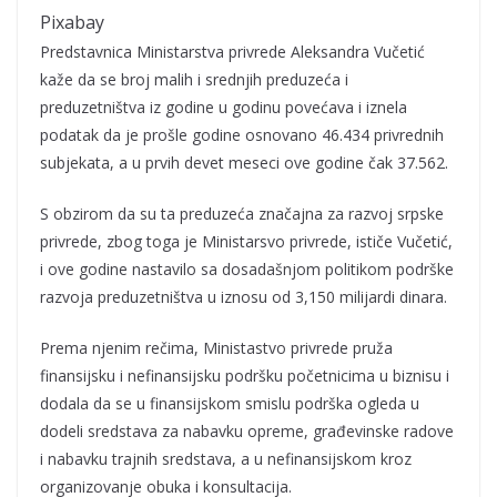
Pixabay
Predstavnica Ministarstva privrede Aleksandra Vučetić
kaže da se broj malih i srednjih preduzeća i
preduzetništva iz godine u godinu povećava i iznela
podatak da je prošle godine osnovano 46.434 privrednih
subjekata, a u prvih devet meseci ove godine čak 37.562.
S obzirom da su ta preduzeća značajna za razvoj srpske
privrede, zbog toga je Ministarsvo privrede, ističe Vučetić,
i ove godine nastavilo sa dosadašnjom politikom podrške
razvoja preduzetništva u iznosu od 3,150 milijardi dinara.
Prema njenim rečima, Ministastvo privrede pruža
finansijsku i nefinansijsku podršku početnicima u biznisu i
dodala da se u finansijskom smislu podrška ogleda u
dodeli sredstava za nabavku opreme, građevinske radove
i nabavku trajnih sredstava, a u nefinansijskom kroz
organizovanje obuka i konsultacija.