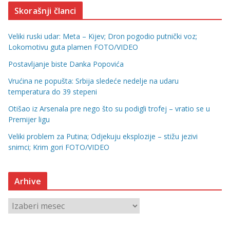
Skorašnji članci
Veliki ruski udar: Meta – Kijev; Dron pogodio putnički voz;
Lokomotivu guta plamen FOTO/VIDEO
Postavljanje biste Danka Popovića
Vrućina ne popušta: Srbija sledeće nedelje na udaru
temperatura do 39 stepeni
Otišao iz Arsenala pre nego što su podigli trofej – vratio se u
Premijer ligu
Veliki problem za Putina; Odjekuju eksplozije – stižu jezivi
snimci; Krim gori FOTO/VIDEO
Arhive
A
r
h