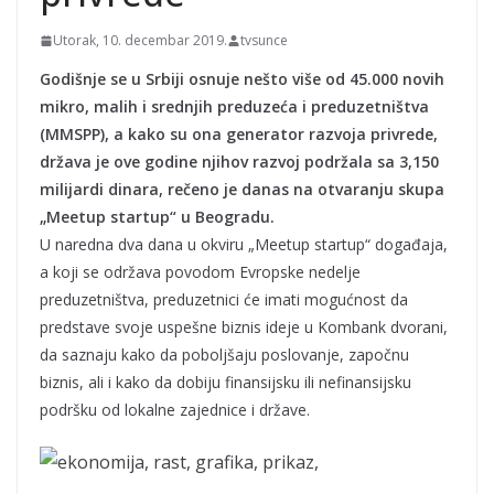
Utorak, 10. decembar 2019.
tvsunce
Godišnje se u Srbiji osnuje nešto više od 45.000 novih
mikro, malih i srednjih preduzeća i preduzetništva
(MMSPP), a kako su ona generator razvoja privrede,
država je ove godine njihov razvoj podržala sa 3,150
milijardi dinara, rečeno je danas na otvaranju skupa
„Meetup startup“ u Beogradu.
U naredna dva dana u okviru „Meetup startup“ događaja,
a koji se održava povodom Evropske nedelje
preduzetništva, preduzetnici će imati mogućnost da
predstave svoje uspešne biznis ideje u Kombank dvorani,
da saznaju kako da poboljšaju poslovanje, započnu
biznis, ali i kako da dobiju finansijsku ili nefinansijsku
podršku od lokalne zajednice i države.