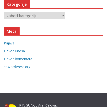
Kategorije
i
v
K
e
a
t
Meta
e
g
Prijava
o
r
Dovod unosa
i
Dovod komentara
j
sr.WordPress.org
e
RTV SUNCE Aranđelovac