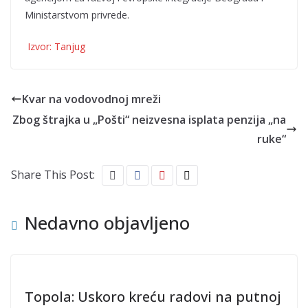
Ministarstvom privrede.
Izvor: Tanjug
Kvar na vodovodnoj mreži
Zbog štrajka u „Pošti“ neizvesna isplata penzija „na
ruke“
Share This Post:
Nedavno objavljeno
Topola: Uskoro kreću radovi na putnoj