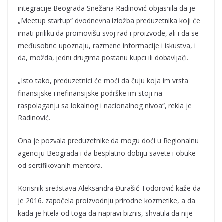
integracije Beograda Snežana Radinović objasnila da je
„Meetup startup“ dvodnevna izložba preduzetnika koji će
imati priliku da promovišu svoj rad i proizvode, ali i da se
međusobno upoznaju, razmene informacije i iskustva, i
da, možda, jedni drugima postanu kupci ili dobavljači.
„Isto tako, preduzetnici će moći da čuju koja im vrsta
finansijske i nefinansijske podrške im stoji na
raspolaganju sa lokalnog i nacionalnog nivoa“, rekla je
Radinović.
Ona je pozvala preduzetnike da mogu doći u Regionalnu
agenciju Beograda i da besplatno dobiju savete i obuke
od sertifikovanih mentora.
Korisnik sredstava Aleksandra Đurašić Todorović kaže da
je 2016. započela proizvodnju prirodne kozmetike, a da
kada je htela od toga da napravi biznis, shvatila da nije