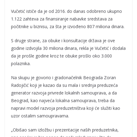
Vučetić ističe da je od 2016. do danas odobreno ukupno
1.122 zahteva za finansiranje nabavke sredstava za
počitnike u biznisu, za šta je izvođeno 807 miliona dinara.
S druge strane, za obuke i konsultacije država je ove
godine izdvojila 30 miliona dinara, rekla je Vučetić i dodala
da je prošle godine kroz te obuke prošlo oko 3.000
polaznika.
Na skupu je govorio i gradonačelnik Beograda Zoran
Radojičić koji je kazao da su mala i srednja preduzeća
generator razvoja privrede lokalnih samouprava, a da
Beograd, kao najveća lokalna samouprava, treba da
napravi model razvoja preduzetništva koji će služiti kao
uzor ostalim samoupravama.
„Obišao sam izložbu i prezentacije naših preduzetnika,