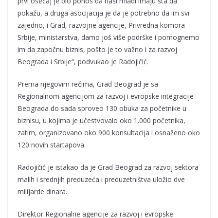
prvi osećaj je bio ponos da naši mladi imaju šta da
pokažu, a druga asocijacija je da je potrebno da im svi
zajedno, i Grad, razvojne agencije, Privredna komora
Srbije, ministarstva, damo još više podrške i pomognemo
im da započnu biznis, pošto je to važno i za razvoj
Beograda i Srbije“, podvukao je Radojičić.
Prema njegovim rečima, Grad Beograd je sa
Regionalnom agencijom za razvoj i evropske integracije
Beograda do sada sproveo 130 obuka za početnike u
biznisu, u kojima je učestvovalo oko 1.000 početnika,
zatim, organizovano oko 900 konsultacija i osnaženo oko
120 novih startapova.
Radojičić je istakao da je Grad Beograd za razvoj sektora
malih i srednjih preduzeća i preduzetništva uložio dve
milijarde dinara.
Direktor Regionalne agencije za razvoj i evropske