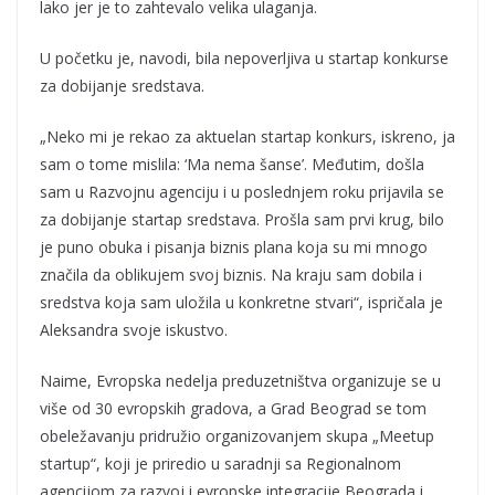
lako jer je to zahtevalo velika ulaganja.
U početku je, navodi, bila nepoverljiva u startap konkurse
za dobijanje sredstava.
„Neko mi je rekao za aktuelan startap konkurs, iskreno, ja
sam o tome mislila: ‘Ma nema šanse’. Međutim, došla
sam u Razvojnu agenciju i u poslednjem roku prijavila se
za dobijanje startap sredstava. Prošla sam prvi krug, bilo
je puno obuka i pisanja biznis plana koja su mi mnogo
značila da oblikujem svoj biznis. Na kraju sam dobila i
sredstva koja sam uložila u konkretne stvari“, ispričala je
Aleksandra svoje iskustvo.
Naime, Evropska nedelja preduzetništva organizuje se u
više od 30 evropskih gradova, a Grad Beograd se tom
obeležavanju pridružio organizovanjem skupa „Meetup
startup“, koji je priredio u saradnji sa Regionalnom
agencijom za razvoj i evropske integracije Beograda i