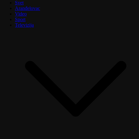
Svet
Aranđelovac
Video
Sport
Televizija