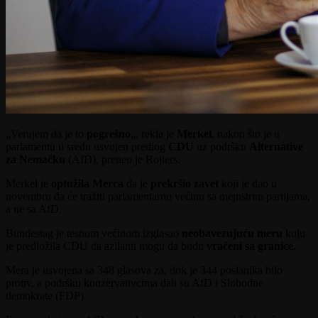
„Verujem da je to
pogrešno
„, rekla je
Merkel
, nakon što je u
parlamentu u sredu usvojen predlog
CDU
uz podršku
Alternative
za Nemačku
(AfD), preneo je Rojters.
Merkel je
optužila Merca
da je
prekršio zavet
koji je dao u
novembru da će tražiti parlamentarnu većinu sa mejnstrim partijama,
a ne sa AfD.
Bundestag je tesnom većinom izglasao
neobavezujuću meru
koju
je predložila CDU da azilanti mogu da budu
vraćeni sa granice.
Mera je usvojena sa 348 glasova za, dok je 344 poslanika bilo
protiv, a podršku konzervativcima dali su AfD i Slobodne
demokrate (FDP).