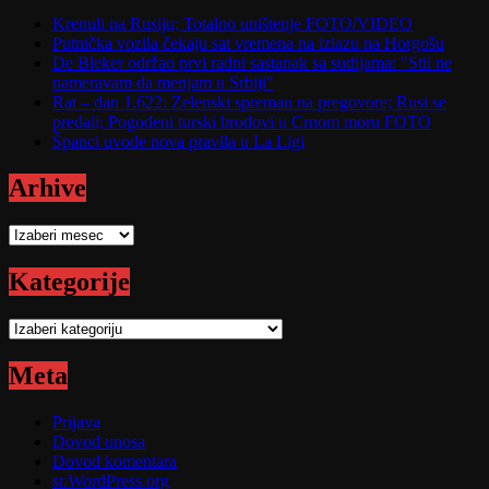
Krenuli na Rusiju; Totalno uništenje FOTO/VIDEO
Putnička vozila čekaju sat vremena na izlazu na Horgošu
De Bleker održao prvi radni sastanak sa sudijama: "Stil ne
nameravam da menjam u Srbiji"
Rat – dan 1.622: Zelenski spreman na pregovore; Rusi se
predali; Pogođeni turski brodovi u Crnom moru FOTO
Španci uvode nova pravila u La Ligi
Arhive
Arhive
Kategorije
Kategorije
Meta
Prijava
Dovod unosa
Dovod komentara
sr.WordPress.org