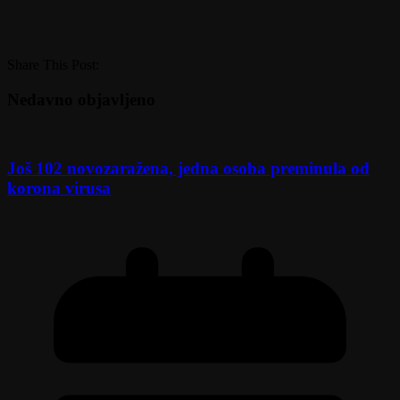
Share This Post:
Nedavno objavljeno
Još 102 novozaražena, jedna osoba preminula od
korona virusa