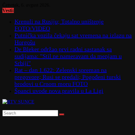
Skip
Četvrtak, 6. avgust 2026.
to
Vesti:
content
Krenuli na Rusiju; Totalno uništenje
FOTO/VIDEO
Putnička vozila čekaju sat vremena na izlazu na
Horgošu
De Bleker održao prvi radni sastanak sa
sudijama: "Stil ne nameravam da menjam u
Srbiji"
Rat – dan 1.622: Zelenski spreman na
pregovore; Rusi se predali; Pogođeni turski
brodovi u Crnom moru FOTO
Španci uvode nova pravila u La Ligi