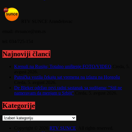
RTV SUNCE Aranđelovac
email: rtvsunce@mts.rs
tel: 034/725-154
Najnoviji članci
Krenuli na Rusiju; Totalno uništenje FOTO/VIDEO
Creda, 5.
avgust 2026.
Putnička vozila čekaju sat vremena na izlazu na Horgošu
Creda, 5. avgust 2026.
De Bleker održao prvi radni sastanak sa sudijama: "Stil ne
nameravam da menjam u Srbiji"
Creda, 5. avgust 2026.
Kategorije
Kategorije
Copyright © 2026
RTV SUNCE
. All rights reserved.