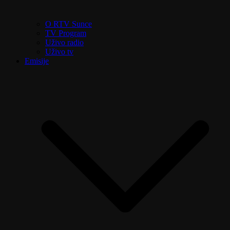
O RTV Sunce
TV Program
Uživo radio
Uživo tv
Emisije