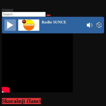
tvsunce
Radio SUNCE
Skorašnji članci