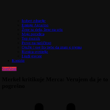
Izaberi zdravlje
Emisija Aktuelno
Žene na delu, žene na selu
Moja porodica
Top mozaik
Pravo na različitost
Oružje i sve što treba da znate o njemu
Riznica svetitelja
Ljudi govore
Kontakt
Svet
Vesti
Merkel kritikuje Merca: Verujem da je to
pogrešno