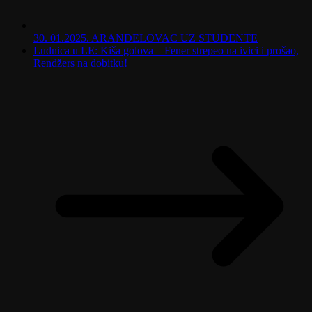
30. 01.2025. ARANĐELOVAC UZ STUDENTE
Ludnica u LE: Kiša golova – Fener strepeo na ivici i prošao,
Rendžers na dobitku!