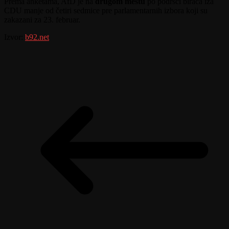
Prema anketama, AfD je na
drugom mestu
po podršci birača iza
CDU manje od četiri sedmice pre parlamentarnih izbora koji su
zakazani za 23. februar.
Izvor:
b92.net