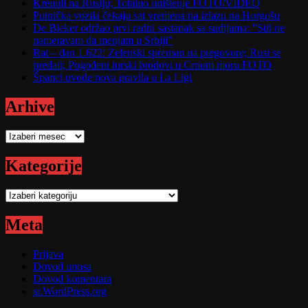
Krenuli na Rusiju; Totalno uništenje FOTO/VIDEO
Putnička vozila čekaju sat vremena na izlazu na Horgošu
De Bleker održao prvi radni sastanak sa sudijama: "Stil ne
nameravam da menjam u Srbiji"
Rat – dan 1.622: Zelenski spreman na pregovore; Rusi se
predali; Pogođeni turski brodovi u Crnom moru FOTO
Španci uvode nova pravila u La Ligi
Arhive
Arhive
Kategorije
Kategorije
Meta
Prijava
Dovod unosa
Dovod komentara
sr.WordPress.org