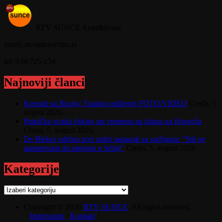
RTV SUNCE Aranđelovac
email: rtvsunce@mts.rs
tel: 034/725-154
Najnoviji članci
Krenuli na Rusiju; Totalno uništenje FOTO/VIDEO
Creda, 5.
avgust 2026.
Putnička vozila čekaju sat vremena na izlazu na Horgošu
Creda, 5. avgust 2026.
De Bleker održao prvi radni sastanak sa sudijama: "Stil ne
nameravam da menjam u Srbiji"
Creda, 5. avgust 2026.
Kategorije
Kategorije
Copyright © 2026
RTV SUNCE
. All rights reserved.
/
Impressum
/
Kontakt
/