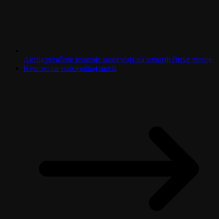
Akcija pojačane kontrole saobraćaja na teritoriji čitave zemlјe
Kvarovi na vodovodnoj mreži