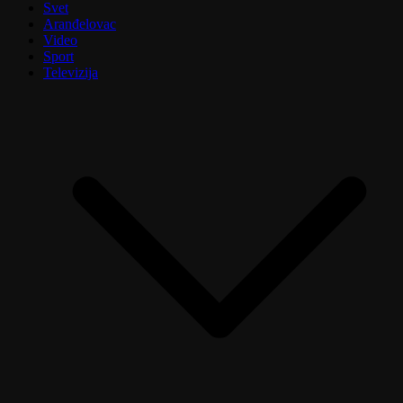
Svet
Aranđelovac
Video
Sport
Televizija