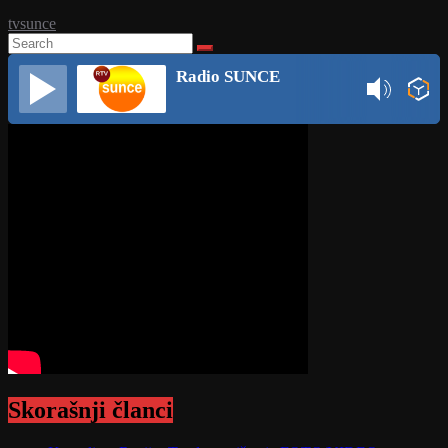
tvsunce
Radio SUNCE
Skorašnji članci