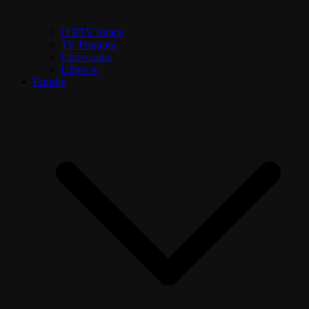
O RTV Sunce
TV Program
Uživo radio
Uživo tv
Emisije