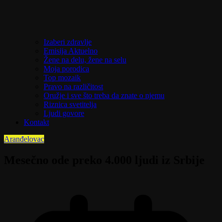
Izaberi zdravlje
Emisija Aktuelno
Žene na delu, žene na selu
Moja porodica
Top mozaik
Pravo na različitost
Oružje i sve što treba da znate o njemu
Riznica svetitelja
Ljudi govore
Kontakt
Aranđelovac
Mesečno ode preko 4.000 ljudi iz Srbije