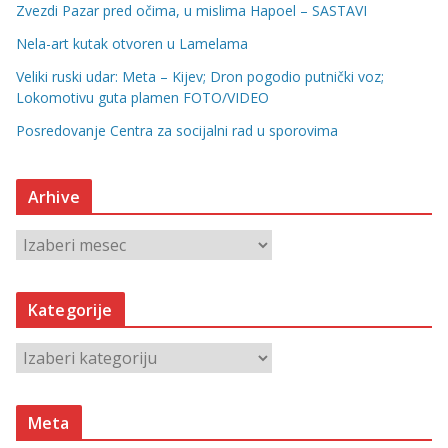
Zvezdi Pazar pred očima, u mislima Hapoel – SASTAVI
Nela-art kutak otvoren u Lamelama
Veliki ruski udar: Meta – Kijev; Dron pogodio putnički voz;
Lokomotivu guta plamen FOTO/VIDEO
Posredovanje Centra za socijalni rad u sporovima
Arhive
A
r
h
Kategorije
i
v
K
e
a
t
Meta
e