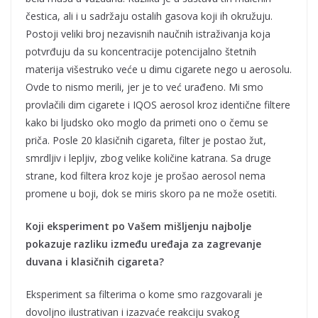
čestica, ali i u sadržaju ostalih gasova koji ih okružuju.
Postoji veliki broj nezavisnih naučnih istraživanja koja
potvrđuju da su koncentracije potencijalno štetnih
materija višestruko veće u dimu cigarete nego u aerosolu.
Ovde to nismo merili, jer je to već urađeno. Mi smo
provlačili dim cigarete i IQOS aerosol kroz identične filtere
kako bi ljudsko oko moglo da primeti ono o čemu se
priča. Posle 20 klasičnih cigareta, filter je postao žut,
smrdljiv i lepljiv, zbog velike količine katrana. Sa druge
strane, kod filtera kroz koje je prošao aerosol nema
promene u boji, dok se miris skoro pa ne može osetiti.
Koji eksperiment po Vašem mišljenju najbolje
pokazuje razliku između uređaja za zagrevanje
duvana i klasičnih cigareta?
Eksperiment sa filterima o kome smo razgovarali je
dovoljno ilustrativan i izazvaće reakciju svakog