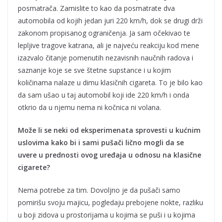
posmatrača. Zamislite to kao da posmatrate dva
automobila od kojih jedan juri 220 km/h, dok se drugi drži
zakonom propisanog ograničenja. Ja sam očekivao te
lepljive tragove katrana, ali je najveću reakciju kod mene
izazvalo čitanje pomenutih nezavisnih naučnih radova i
saznanje koje se sve štetne supstance i u kojim
količinama nalaze u dimu klasičnih cigareta. To je bilo kao
da sam ušao u taj automobil koji ide 220 km/h i onda
otkrio da u njemu nema ni kočnica ni volana.
Može li se neki od eksperimenata sprovesti u kućnim
uslovima kako bi i sami pušači lično mogli
da se
uvere u prednosti ovog uređaja u odnosu na klasične
cigarete?
Nema potrebe za tim. Dovoljno je da pušači samo
pomirišu svoju majicu, pogledaju prebojene nokte, razliku
u boji zidova u prostorijama u kojima se puši i u kojima