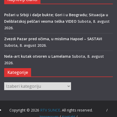
Požari u Srbiji i dalje bukte; Gori i u Beogradu; Situacija u
Deliblatskoj peščari veoma teška VIDEO
Subota, 8. avgust
2026.
Zvezdi Pazar pred očima, u mislima Hapoel – SASTAVI
Subota, 8. avgust 2026.
Nela-art kutak otvoren u Lamelama
Subota, 8. avgust
2026.
Kategorije
Kategorije
Copyright © 2026
RTV SUNCE
. All rights reserved. /
Impressum
/
Kontakt
/