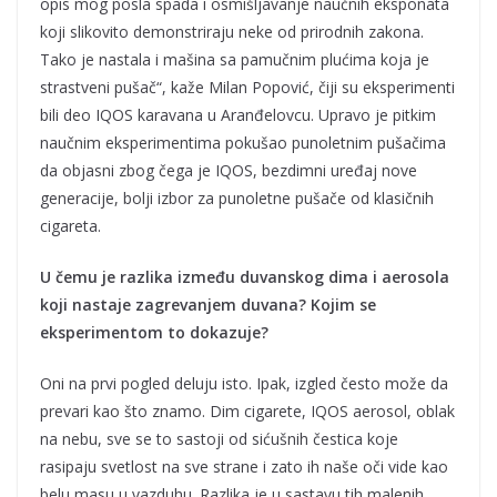
opis mog posla spada i osmišljavanje naučnih eksponata
koji slikovito demonstriraju neke od prirodnih zakona.
Tako je nastala i mašina sa pamučnim plućima koja je
strastveni pušač“, kaže Milan Popović, čiji su eksperimenti
bili deo IQOS karavana u Aranđelovcu. Upravo je pitkim
naučnim eksperimentima pokušao punoletnim pušačima
da objasni zbog čega je IQOS, bezdimni uređaj nove
generacije, bolji izbor za punoletne pušače od klasičnih
cigareta.
U čemu je razlika između duvanskog dima i aerosola
koji nastaje zagrevanjem duvana? Kojim se
eksperimentom to dokazuje?
Oni na prvi pogled deluju isto. Ipak, izgled često može da
prevari kao što znamo. Dim cigarete, IQOS aerosol, oblak
na nebu, sve se to sastoji od sićušnih čestica koje
rasipaju svetlost na sve strane i zato ih naše oči vide kao
belu masu u vazduhu. Razlika je u sastavu tih malenih