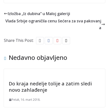
Izložba „Iz dubina“ u Maloj galeriji
Vlada Srbije ograničila cenu šećera za sva pakovanj
a
Share This Post:
Nedavno objavljeno
Do kraja nedelje tolije a zatim sledi
novo zahlađenje
Petak, 16. mart 2018.