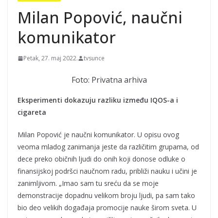
Milan Popović, naučni
komunikator
Petak, 27. maj 2022.
tvsunce
Foto: Privatna arhiva
Eksperimenti dokazuju razliku između IQOS-a i
cigareta
Milan Popović je naučni komunikator. U opisu ovog
veoma mladog zanimanja jeste da različitim grupama, od
dece preko običnih ljudi do onih koji donose odluke o
finansijskoj podršci naučnom radu, približi nauku i učini je
zanimljivom. „Imao sam tu sreću da se moje
demonstracije dopadnu velikom broju ljudi, pa sam tako
bio deo velikih događaja promocije nauke širom sveta. U