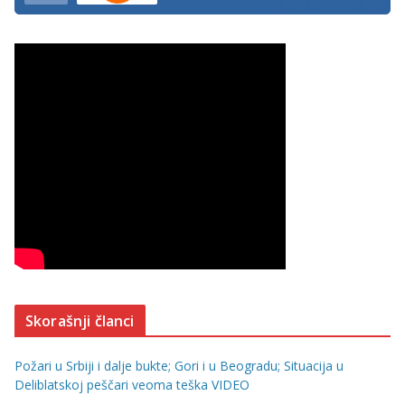
Skorašnji članci
Požari u Srbiji i dalje bukte; Gori i u Beogradu; Situacija u
Deliblatskoj peščari veoma teška VIDEO