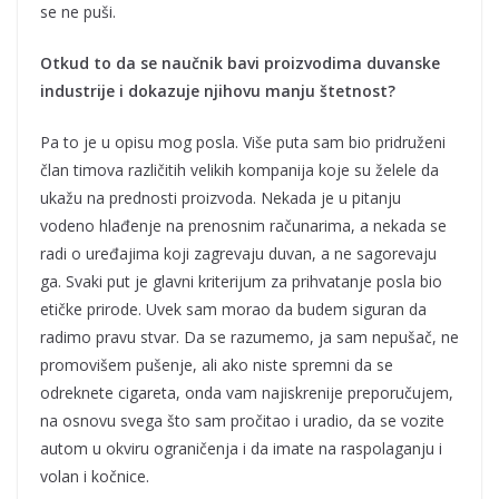
se ne puši.
Otkud to da se naučnik bavi proizvodima duvanske
industrije i dokazuje njihovu manju
štetnost?
Pa to je u opisu mog posla. Više puta sam bio pridruženi
član timova različitih velikih kompanija koje su želele da
ukažu na prednosti proizvoda. Nekada je u pitanju
vodeno hlađenje na prenosnim računarima, a nekada se
radi o uređajima koji zagrevaju duvan, a ne sagorevaju
ga. Svaki put je glavni kriterijum za prihvatanje posla bio
etičke prirode. Uvek sam morao da budem siguran da
radimo pravu stvar. Da se razumemo, ja sam nepušač, ne
promovišem pušenje, ali ako niste spremni da se
odreknete cigareta, onda vam najiskrenije preporučujem,
na osnovu svega što sam pročitao i uradio, da se vozite
autom u okviru ograničenja i da imate na raspolaganju i
volan i kočnice.