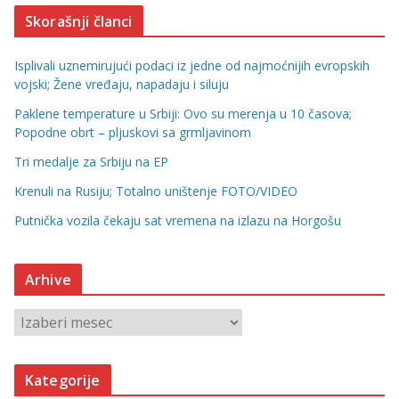
Skorašnji članci
Isplivali uznemirujući podaci iz jedne od najmoćnijih evropskih
vojski; Žene vređaju, napadaju i siluju
Paklene temperature u Srbiji: Ovo su merenja u 10 časova;
Popodne obrt – pljuskovi sa grmljavinom
Tri medalje za Srbiju na EP
Krenuli na Rusiju; Totalno uništenje FOTO/VIDEO
Putnička vozila čekaju sat vremena na izlazu na Horgošu
Arhive
A
r
h
Kategorije
i