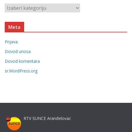
v
K
e
a
t
Meta
e
g
Prijava
o
r
Dovod unosa
i
Dovod komentara
j
sr.WordPress.org
e
RTV SUNCE Aranđelovac