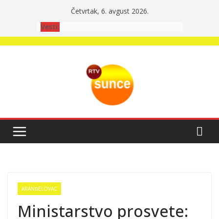
Skip
Četvrtak, 6. avgust 2026.
to
Vesti:
content
ARANĐELOVAC
Ministarstvo prosvete: