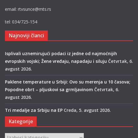
email: rtvsunce@mts.rs
tel: 034/725-154
Najnoviji članci
Isplivali uznemirujući podaci iz jedne od najmoćnijih
evropskih vojski; Žene vređaju, napadaju i siluju
Četvrtak, 6.
avgust 2026.
Paklene temperature u Srbiji: Ovo su merenja u 10 časova;
Popodne obrt – pljuskovi sa grmljavinom
Četvrtak, 6.
avgust 2026.
Tri medalje za Srbiju na EP
Creda, 5. avgust 2026.
Kategorije
Kategorije