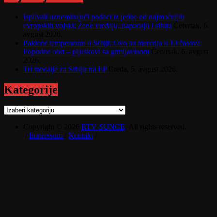
Isplivali uznemirujući podaci iz jedne od najmoćnijih
evropskih vojski; Žene vređaju, napadaju i siluju
Četvrtak, 6.
avgust 2026.
Paklene temperature u Srbiji: Ovo su merenja u 10 časova;
Popodne obrt – pljuskovi sa grmljavinom
Četvrtak, 6. avgust
2026.
Tri medalje za Srbiju na EP
Creda, 5. avgust 2026.
Kategorije
Kategorije
Copyright © 2026
RTV SUNCE
. All rights reserved.
/
Impressum
/
Kontakt
/