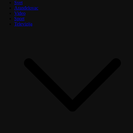
Svet
Aranđelovac
Video
Sport
Televizija