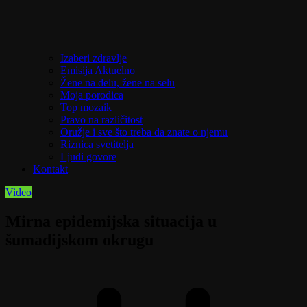
Izaberi zdravlje
Emisija Aktuelno
Žene na delu, žene na selu
Moja porodica
Top mozaik
Pravo na različitost
Oružje i sve što treba da znate o njemu
Riznica svetitelja
Ljudi govore
Kontakt
Video
Mirna epidemijska situacija u
šumadijskom okrugu