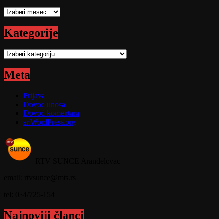
Arhive
Kategorije
Kategorije
Meta
Prijava
Dovod unosa
Dovod komentara
sr.WordPress.org
RTV SUNCE Aranđelovac
email: rtvsunce@mts.rs
tel: 034/725-154
Najnoviji članci