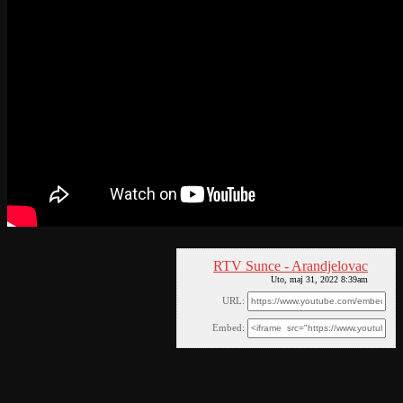
RTV Sunce - Arandjelovac
Uto, maj 31, 2022 8:39am
URL:
Embed: