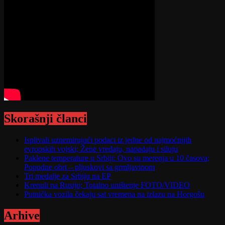
Skorašnji članci
Isplivali uznemirujući podaci iz jedne od najmoćnijih
evropskih vojski; Žene vređaju, napadaju i siluju
Paklene temperature u Srbiji: Ovo su merenja u 10 časova;
Popodne obrt – pljuskovi sa grmljavinom
Tri medalje za Srbiju na EP
Krenuli na Rusiju; Totalno uništenje FOTO/VIDEO
Putnička vozila čekaju sat vremena na izlazu na Horgošu
Arhive