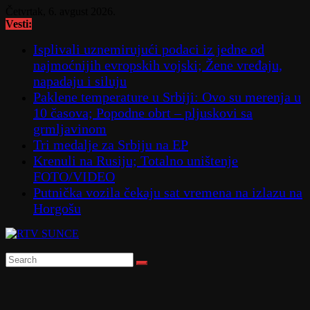
Skip
Četvrtak, 6. avgust 2026.
to
Vesti:
content
Isplivali uznemirujući podaci iz jedne od
najmoćnijih evropskih vojski; Žene vređaju,
napadaju i siluju
Paklene temperature u Srbiji: Ovo su merenja u
10 časova; Popodne obrt – pljuskovi sa
grmljavinom
Tri medalje za Srbiju na EP
Krenuli na Rusiju; Totalno uništenje
FOTO/VIDEO
Putnička vozila čekaju sat vremena na izlazu na
Horgošu