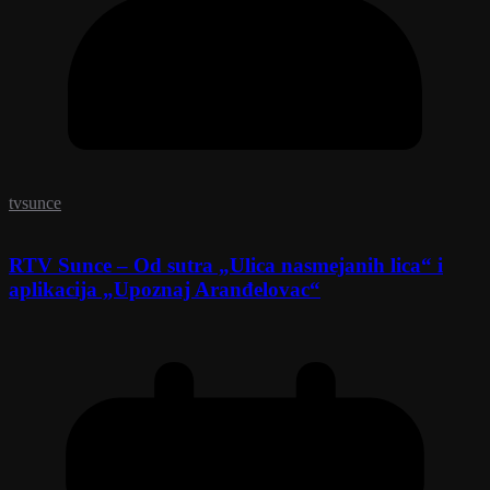
tvsunce
RTV Sunce – Od sutra „Ulica nasmejanih lica“ i
aplikacija „Upoznaj Aranđelovac“