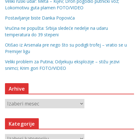
Veliki ruski udar: Meta – Kijev; Dron pogodio putnički voz;
Lokomotivu guta plamen FOTO/VIDEO
Postavljanje biste Danka Popovića
Vrućina ne popušta: Srbija sledeće nedelje na udaru
temperatura do 39 stepeni
Otišao iz Arsenala pre nego što su podigli trofej – vratio se u
Premijer ligu
Veliki problem za Putina; Odjekuju eksplozije – stižu jezivi
snimci; Krim gori FOTO/VIDEO
Arhive
A
r
h
Kategorije
i
v
K