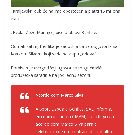
„Kraljevski“ klub će na ime obeštećenja platiti 15 miliona
evra.
„Hvala, Žoze Murinjo“, piše u objavi Benfike.
Odmah zatim, Benfika je saopštila da se dogovorila sa
Markom Silvom, koji seda na klupu „orlova“.
Potpisan je dvogodišnji ugovor sa mogućnošću
produžetka saradnje na još jednu sezonu.
Acordo com Marco Silva
A Sport Lisboa e Benfica, SAD informa,
em comunicado à CMVM, que chegou a
acordo com Marco Silva para a
celebração de um contrato de trabalho