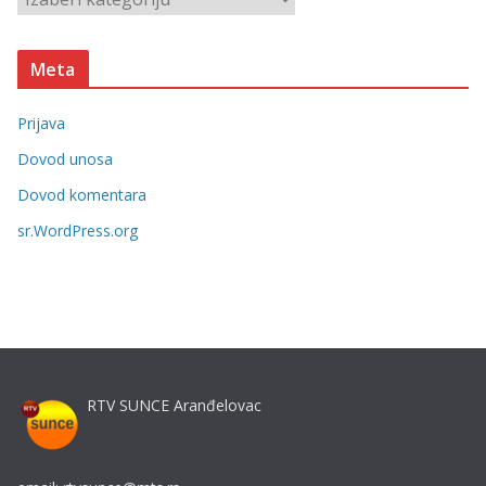
e
a
t
Meta
e
g
Prijava
o
r
Dovod unosa
i
Dovod komentara
j
sr.WordPress.org
e
RTV SUNCE Aranđelovac