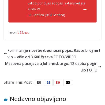
válido por duas épocas, extensível até
2028/29.
pic.twitter.com/yCEapjFFEf
—
SL Benfica (@SLBenfica)
June 9, 2026
Izvor:
b92.net
Formiran je novi bezbednosni pojas; Raste broj mrt
vih – više od 3.600 žrtava FOTO/VIDEO
Masovna pucnjava u Johanesburgu; 12 osoba pogin
ulo FOTO
Share This Post:
Nedavno objavljeno