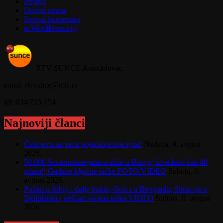
Prijava
Dovod unosa
Dovod komentara
sr.WordPress.org
RTV SUNCE Aranđelovac
email: rtvsunce@mts.rs
tel: 034/725-154
Najnoviji članci
Čelsijevo najveće pojačanje nije igrač
Nedelja, 9. avgust
2026.
50.000 Severnokorejanaca stiže u Rusiju; Izvedeno čak 40
udara!; Gađane ključne tačke FOTO/VIDEO
Subota, 8.
avgust 2026.
Požari u Srbiji i dalje bukte; Gori i u Beogradu; Situacija u
Deliblatskoj peščari veoma teška VIDEO
Subota, 8. avgust
2026.