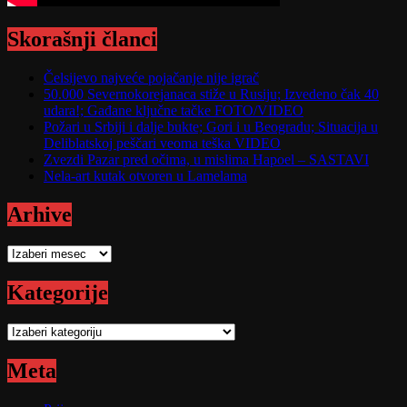
Skorašnji članci
Čelsijevo najveće pojačanje nije igrač
50.000 Severnokorejanaca stiže u Rusiju; Izvedeno čak 40
udara!; Gađane ključne tačke FOTO/VIDEO
Požari u Srbiji i dalje bukte; Gori i u Beogradu; Situacija u
Deliblatskoj peščari veoma teška VIDEO
Zvezdi Pazar pred očima, u mislima Hapoel – SASTAVI
Nela-art kutak otvoren u Lamelama
Arhive
Arhive
Kategorije
Kategorije
Meta