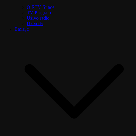
O RTV Sunce
TV Program
Uživo radio
Uživo tv
Emisije