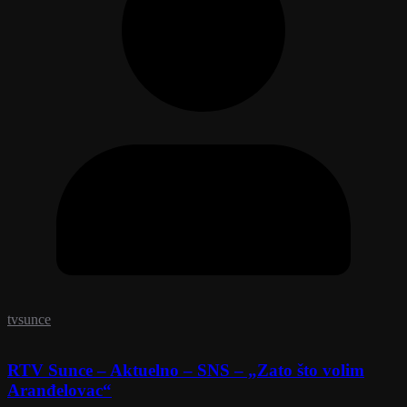
tvsunce
RTV Sunce – Aktuelno – SNS – „Zato što volim
Aranđelovac“