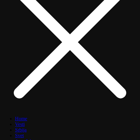
Home
Vesti
Srbija
Svet