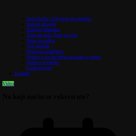
Beli Venčac: Od stene do simbola
Izaberi zdravlje
Emisija Aktuelno
Žene na delu, žene na selu
Moja porodica
Top mozaik
Pravo na različitost
Oružje i sve što treba da znate o njemu
Riznica svetitelja
Ljudi govore
Kontakt
Video
Na koji način se rekreirate?