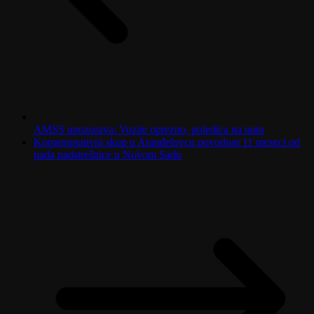
AMSS upozorava: Vozite oprezno, poledica na putu
Komemorativni skup u Aranđelovcu povodom 11 meseci od
pada nadstrešnice u Novom Sadu