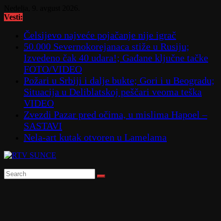
Skip
Nedelja, 9. avgust 2026.
to
Vesti:
content
Čelsijevo najveće pojačanje nije igrač
50.000 Severnokorejanaca stiže u Rusiju;
Izvedeno čak 40 udara!; Gađane ključne tačke
FOTO/VIDEO
Požari u Srbiji i dalje bukte; Gori i u Beogradu;
Situacija u Deliblatskoj peščari veoma teška
VIDEO
Zvezdi Pazar pred očima, u mislima Hapoel –
SASTAVI
Nela-art kutak otvoren u Lamelama