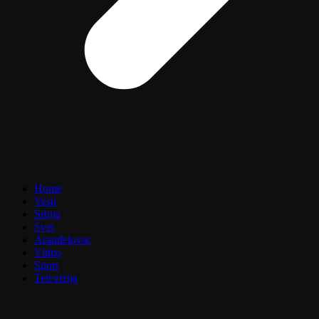
Home
Vesti
Srbija
Svet
Aranđelovac
Video
Sport
Televizija