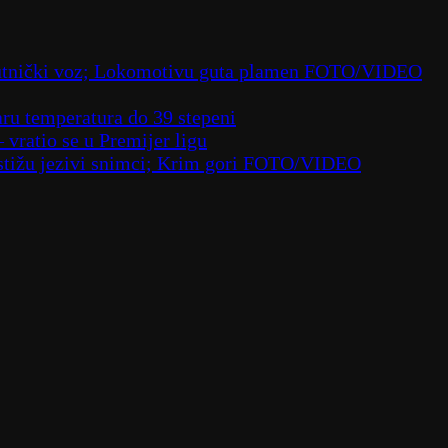
 putnički voz; Lokomotivu guta plamen FOTO/VIDEO
aru temperatura do 39 stepeni
– vratio se u Premijer ligu
– stižu jezivi snimci; Krim gori FOTO/VIDEO