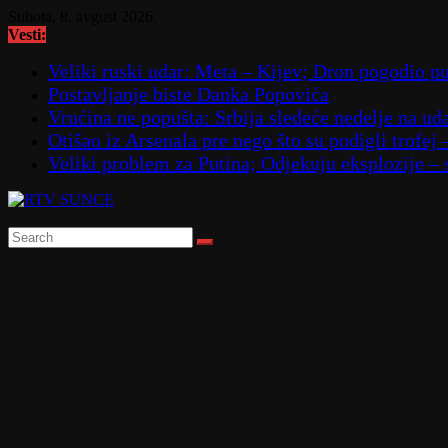
Skip
Subota, 8. avgust 2026.
to
Vesti:
content
Veliki ruski udar: Meta – Kijev; Dron pogodio
Postavljanje biste Danka Popovića
Vrućina ne popušta: Srbija sledeće nedelje na ud
Otišao iz Arsenala pre nego što su podigli trofej 
Veliki problem za Putina; Odjekuju eksplozije 