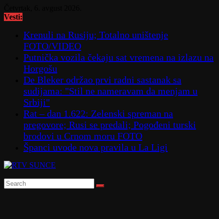
Skip
Četvrtak, 6. avgust 2026.
to
Vesti:
content
Krenuli na Rusiju; Totalno uništenje
FOTO/VIDEO
Putnička vozila čekaju sat vremena na izlazu na
Horgošu
De Bleker održao prvi radni sastanak sa
sudijama: "Stil ne nameravam da menjam u
Srbiji"
Rat – dan 1.622: Zelenski spreman na
pregovore; Rusi se predali; Pogođeni turski
brodovi u Crnom moru FOTO
Španci uvode nova pravila u La Ligi