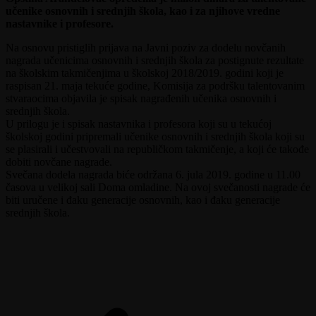
učenike osnovnih i srednjih škola, kao i za njihove vredne
nastavnike i profesore.
Na osnovu pristiglih prijava na Javni poziv za dodelu novčanih
nagrada učenicima osnovnih i srednjih škola za postignute rezultate
na školskim takmičenjima u školskoj 2018/2019. godini koji je
raspisan 21. maja tekuće godine, Komisija za podršku talentovanim
stvaraocima objavila je spisak nagrađenih učenika osnovnih i
srednjih škola.
U prilogu je i spisak nastavnika i profesora koji su u tekućoj
školskoj godini pripremali učenike osnovnih i srednjih škola koji su
se plasirali i učestvovali na republičkom takmičenje, a koji će takođe
dobiti novčane nagrade.
Svečana dodela nagrada biće održana 6. jula 2019. godine u 11.00
časova u velikoj sali Doma omladine. Na ovoj svečanosti nagrade će
biti uručene i đaku generacije osnovnih, kao i đaku generacije
srednjih škola.