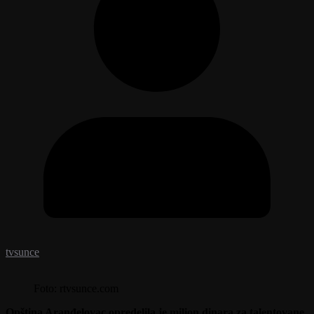
tvsunce
Foto: rtvsunce.com
Opština Aranđelovac opredelila je milion dinara za talentovane