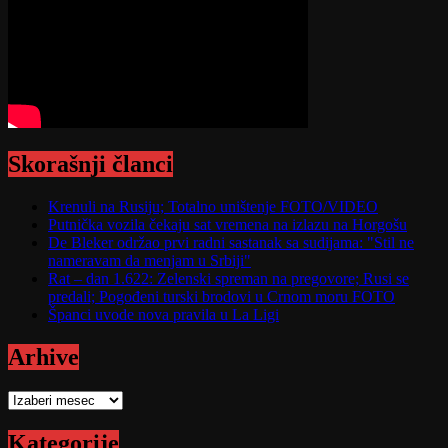
Skorašnji članci
Krenuli na Rusiju; Totalno uništenje FOTO/VIDEO
Putnička vozila čekaju sat vremena na izlazu na Horgošu
De Bleker održao prvi radni sastanak sa sudijama: "Stil ne
nameravam da menjam u Srbiji"
Rat – dan 1.622: Zelenski spreman na pregovore; Rusi se
predali; Pogođeni turski brodovi u Crnom moru FOTO
Španci uvode nova pravila u La Ligi
Arhive
Arhive
Kategorije