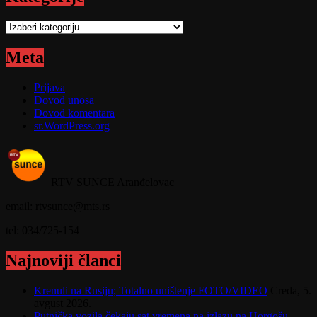
Kategorije
Meta
Prijava
Dovod unosa
Dovod komentara
sr.WordPress.org
RTV SUNCE Aranđelovac
email: rtvsunce@mts.rs
tel: 034/725-154
Najnoviji članci
Krenuli na Rusiju; Totalno uništenje FOTO/VIDEO
Creda, 5.
avgust 2026.
Putnička vozila čekaju sat vremena na izlazu na Horgošu