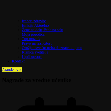
Izaberi zdravlje
Emisija Aktuelno
Žene na delu, žene na selu
Moja porodica
Top mozaik
Pravo na različitost
Oružje i sve što treba da znate o njemu
Riznica svetitelja
Ljudi govore
Kontakt
Aranđelovac
Nagrade za vredne učenike