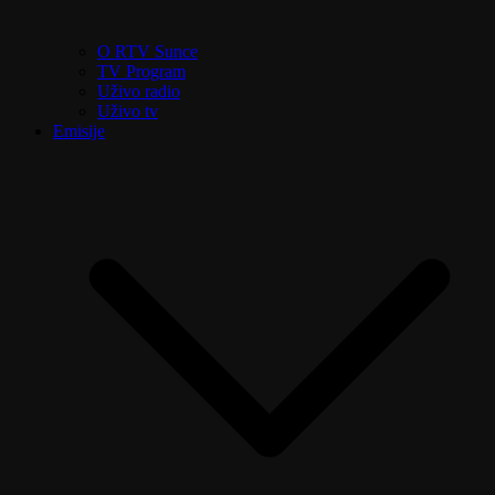
O RTV Sunce
TV Program
Uživo radio
Uživo tv
Emisije