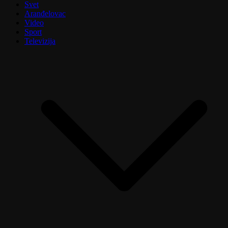
Svet
Aranđelovac
Video
Sport
Televizija