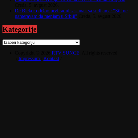
Creda, 5. avgust 2026.
De Bleker održao prvi radni sastanak sa sudijama: "Stil ne
nameravam da menjam u Srbiji"
Creda, 5. avgust 2026.
Kategorije
Kategorije
Copyright © 2026
RTV SUNCE
. All rights reserved.
/
Impressum
/
Kontakt
/