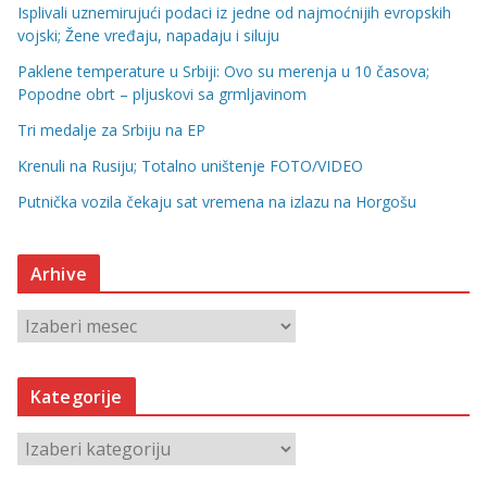
Isplivali uznemirujući podaci iz jedne od najmoćnijih evropskih
vojski; Žene vređaju, napadaju i siluju
Paklene temperature u Srbiji: Ovo su merenja u 10 časova;
Popodne obrt – pljuskovi sa grmljavinom
Tri medalje za Srbiju na EP
Krenuli na Rusiju; Totalno uništenje FOTO/VIDEO
Putnička vozila čekaju sat vremena na izlazu na Horgošu
Arhive
A
r
h
Kategorije
i
v
K
e
a