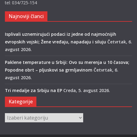
tel: 034/725-154
Najnoviji članci
Isplivali uznemirujući podaci iz jedne od najmoćnijih
evropskih vojski; Žene vređaju, napadaju i siluju
Četvrtak, 6.
avgust 2026.
Paklene temperature u Srbiji: Ovo su merenja u 10 časova;
Popodne obrt – pljuskovi sa grmljavinom
Četvrtak, 6.
avgust 2026.
Tri medalje za Srbiju na EP
Creda, 5. avgust 2026.
Kategorije
Kategorije