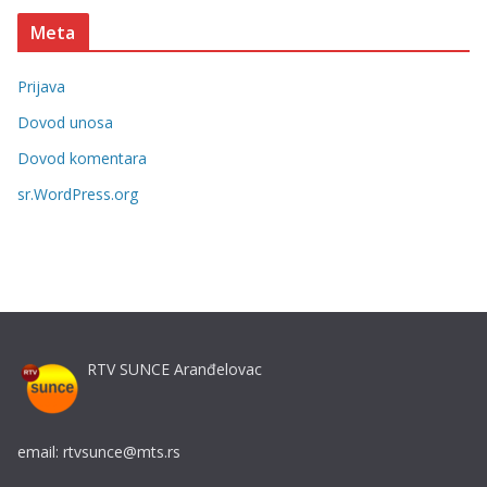
t
Meta
e
g
Prijava
o
r
Dovod unosa
i
Dovod komentara
j
sr.WordPress.org
e
RTV SUNCE Aranđelovac
email: rtvsunce@mts.rs