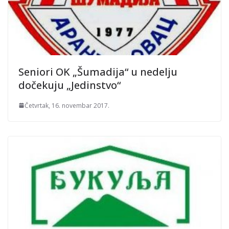
Seniori OK „Šumadija“ u nedelju
dočekuju „Jedinstvo“
Četvrtak, 16. novembar 2017.