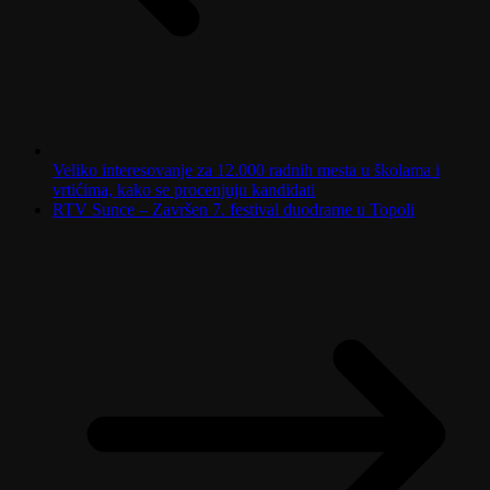
Veliko interesovanje za 12.000 radnih mesta u školama i
vrtićima, kako se procenjuju kandidati
RTV Sunce – Završen 7. festival duodrame u Topoli