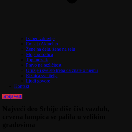
Izaberi zdravlje
Emisija Aktuelno
Žene na delu, žene na selu
Moja porodica
Top mozaik
Pravo na različitost
Oružje i sve što treba da znate o njemu
Riznica svetitelja
Ljudi govore
Kontakt
Srbija
Vesti
Najveći deo Srbije diše čist vazduh,
crvena lampica se palila u velikim
gradovima