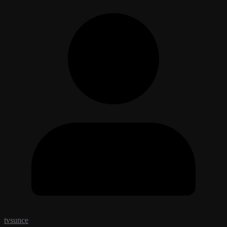
tvsunce