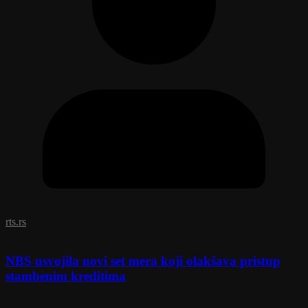
rts.rs
NBS usvojila novi set mera koji olakšava pristup
stambenim kreditima