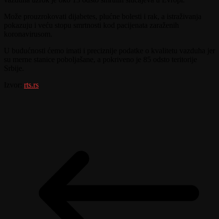
Može prouzrokovati dijabetes, plućne bolesti i rak, a istraživanja
pokazuju i veću stopu smrtnosti kod pacijenata zaraženih
koronavirusom.
U budućnosti ćemo imati i preciznije podatke o kvalitetu vazduha jer
su merne stanice poboljašane, a pokriveno je 85 odsto teritorije
Srbije.
Izvor:
rts.rs