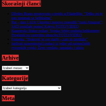
Skorašnji članci
Džejlen Braun progovorio o trejdu u Filadelfiju: "Teško mi je
pao rastanak sa Seltiksima"
Rat – dan 1.624: Ukrajinci ponovo pogodili "ruski Amazon";
SAD pojačale pomoć Kijevu FOTO/VIDEO
Katastrofa: Bukte požari; Vojska Srbije podigla helikoptere;
Proglasili su vanrednu situaciju FOTO/VIDEO
Fonseka: "Đoković je sve stariji – zato to predlaže"
Isplivali uznemirujući podaci iz jedne od najmoćnijih
evropskih vojski; Žene vređaju, napadaju i siluju
Arhive
Arhive
Kategorije
Kategorije
Meta