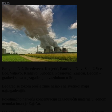
rts.rs
Beograd, Niš, Smederevo, Kosjerić, Pančevo, Novi Sad, Užice,
Bor, Valjevo, Kraljevo, Subotica, Požarevac, Zaječar, Beočin –
gradovi su sa najzagađenijim vazduhom u Srbiji.
Beograd se tokom prošle zime našao i na svetskoj mapi
najzagađenijih.
Pojedinačno najveću koncentraciju zagađujućih materija u jednom
trenutku imao je Zaječar.