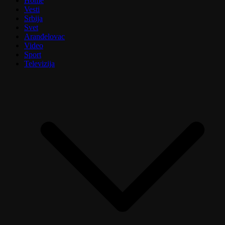
Home
Vesti
Srbija
Svet
Aranđelovac
Video
Sport
Televizija