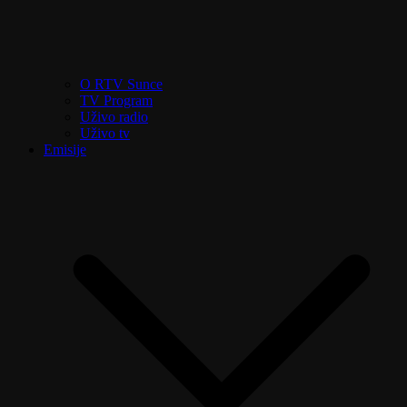
O RTV Sunce
TV Program
Uživo radio
Uživo tv
Emisije