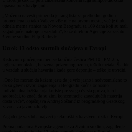
U Boru je čak 13 puta zabeležena koncentracija sumpor-dioksida
opasna po zdravlje ljudi.
„Možemo navesti primer da je rang lista za prethodnu godinu
promenjena pa tako Valjevo više nije na prvom mestu, već je titulu
odnela merna stanica na Novom Beogradu sa 169 dana koji su mali
zagađujuće materije u vazduhu“, kaže direktor Agencije za zaštitu
životne sredine Filip Radović.
Uzrok 13 odsto smrtnih slučajeva u Evropi
Redovnim praćenjem meri se količina čestica PM-10 i PM-2.5,
ugljen-monoksida, benzena, prizemnog ozona, teških metala. Šta ide
u vazduh u slučaju havarija i kada gore deponije – teško je utvrditi.
„Ono što moram da kažem jeste da je vrlo jasno i nedvosmisleno to
da su glavni izvori zagađenja u Beogradu kućna odnosno
individualna ložišta koja koriste pre svega čvrsta goriva, kao i
saobraćaj, to znači da su zimi koncentracije zagađujućih materija
dosta veće“, objašnjava Andrej Šoštarić iz beogradskog Gradskog
zavoda za javno zdravlje.
Zagađenje vazduha najveći je ekološki zdravstveni rizik u Evropi.
Prema podacima Evropske agencije za životnu sredinu, zagađenje
vazduha uzrok je oko 13 odsto smrtnih slučajeva u Evropi.