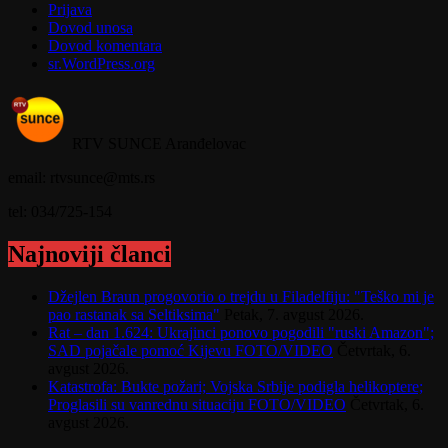
Prijava
Dovod unosa
Dovod komentara
sr.WordPress.org
RTV SUNCE Aranđelovac
email: rtvsunce@mts.rs
tel: 034/725-154
Najnoviji članci
Džejlen Braun progovorio o trejdu u Filadelfiju: "Teško mi je
pao rastanak sa Seltiksima"
Petak, 7. avgust 2026.
Rat – dan 1.624: Ukrajinci ponovo pogodili "ruski Amazon";
SAD pojačale pomoć Kijevu FOTO/VIDEO
Četvrtak, 6.
avgust 2026.
Katastrofa: Bukte požari; Vojska Srbije podigla helikoptere;
Proglasili su vanrednu situaciju FOTO/VIDEO
Četvrtak, 6.
avgust 2026.