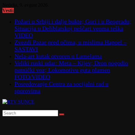
Skip
Nedelja, 9. avgust 2026.
to
Vesti:
content
Požari u Srbiji i dalje bukte; Gori i u Beogradu;
Situacija u Deliblatskoj peščari veoma teška
VIDEO
Zvezdi Pazar pred očima, u mislima Hapoel –
SASTAVI
Nela-art kutak otvoren u Lamelama
Veliki ruski udar: Meta – Kijev; Dron pogodio
putnički voz; Lokomotivu guta plamen
FOTO/VIDEO
Posredovanje Centra za socijalni rad u
sporovima