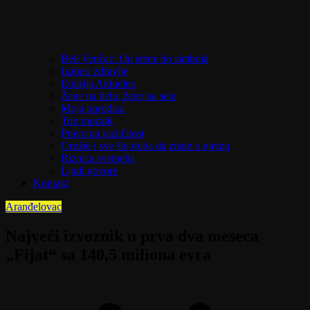
Beli Venčac: Od stene do simbola
Izaberi zdravlje
Emisija Aktuelno
Žene na delu, žene na selu
Moja porodica
Top mozaik
Pravo na različitost
Oružje i sve što treba da znate o njemu
Riznica svetitelja
Ljudi govore
Kontakt
Aranđelovac
Najveći izvoznik u prva dva meseca
„Fijat“ sa 140,5 miliona evra