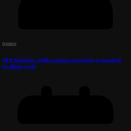
tvsunce
JKP Bukulja: Velika pažnja posvećuje se kontroli
kvaliteta vode