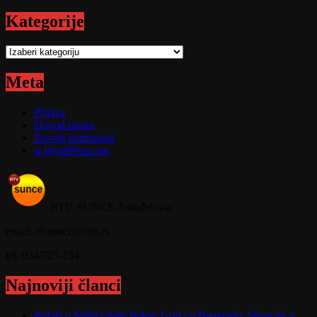
Kategorije
Kategorije
Meta
Prijava
Dovod unosa
Dovod komentara
sr.WordPress.org
RTV SUNCE Aranđelovac
email: rtvsunce@mts.rs
tel: 034/725-154
Najnoviji članci
Požari u Srbiji i dalje bukte; Gori i u Beogradu; Situacija u