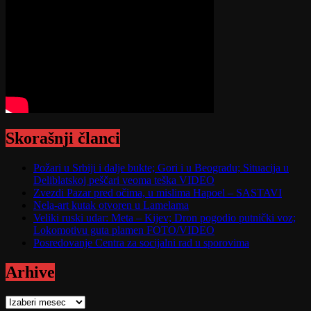
Skorašnji članci
Požari u Srbiji i dalje bukte; Gori i u Beogradu; Situacija u
Deliblatskoj peščari veoma teška VIDEO
Zvezdi Pazar pred očima, u mislima Hapoel – SASTAVI
Nela-art kutak otvoren u Lamelama
Veliki ruski udar: Meta – Kijev; Dron pogodio putnički voz;
Lokomotivu guta plamen FOTO/VIDEO
Posredovanje Centra za socijalni rad u sporovima
Arhive
Arhive