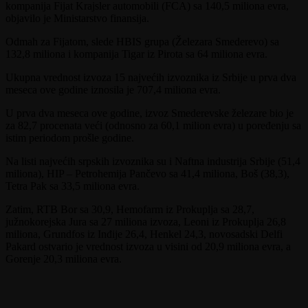
kompanija Fijat Krajsler automobili (FCA) sa 140,5 miliona evra,
objavilo je Ministarstvo finansija.
Odmah za Fijatom, slede HBIS grupa (Železara Smederevo) sa
132,8 miliona i kompanija Tigar iz Pirota sa 64 miliona evra.
Ukupna vrednost izvoza 15 najvećih izvoznika iz Srbije u prva dva
meseca ove godine iznosila je 707,4 miliona evra.
U prva dva meseca ove godine, izvoz Smederevske železare bio je
za 82,7 procenata veći (odnosno za 60,1 milion evra) u poređenju sa
istim periodom prošle godine.
Na listi najvećih srpskih izvoznika su i Naftna industrija Srbije (51,4
miliona), HIP – Petrohemija Pančevo sa 41,4 miliona, Boš (38,3),
Tetra Pak sa 33,5 miliona evra.
Zatim, RTB Bor sa 30,9, Hemofarm iz Prokuplja sa 28,7,
južnokorejska Jura sa 27 miliona izvoza, Leoni iz Prokuplja 26,8
miliona, Grundfos iz Inđije 26,4, Henkel 24,3, novosadski Delfi
Pakard ostvario je vrednost izvoza u visini od 20,9 miliona evra, a
Gorenje 20,3 miliona evra.