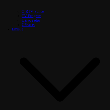
O RTV Sunce
TV Program
Uživo radio
Uživo tv
Emisije