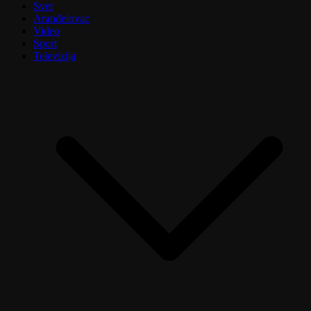
Svet
Aranđelovac
Video
Sport
Televizija