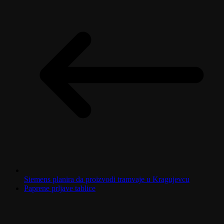
Siemens planira da proizvodi tramvaje u Kragujevcu
Paprene prljave tablice