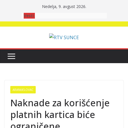
Skip
Nedelja, 9. avgust 2026.
to
Vesti:
content
ARANĐELOVAC
Naknade za korišćenje
platnih kartica biće
ograničene