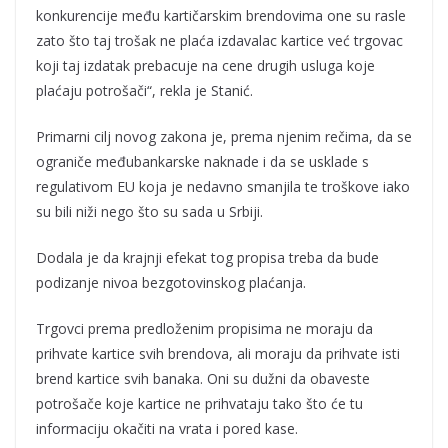
konkurencije među kartičarskim brendovima one su rasle
zato što taj trošak ne plaća izdavalac kartice već trgovac
koji taj izdatak prebacuje na cene drugih usluga koje
plaćaju potrošači“, rekla je Stanić.
Primarni cilj novog zakona je, prema njenim rečima, da se
ograniče međubankarske naknade i da se usklade s
regulativom EU koja je nedavno smanjila te troškove iako
su bili niži nego što su sada u Srbiji.
Dodala je da krajnji efekat tog propisa treba da bude
podizanje nivoa bezgotovinskog plaćanja.
Trgovci prema predloženim propisima ne moraju da
prihvate kartice svih brendova, ali moraju da prihvate isti
brend kartice svih banaka. Oni su dužni da obaveste
potrošače koje kartice ne prihvataju tako što će tu
informaciju okačiti na vrata i pored kase.