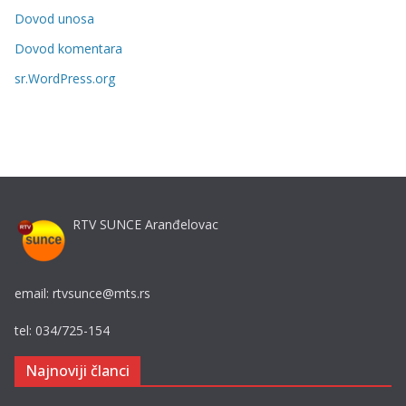
r
Dovod unosa
i
Dovod komentara
j
sr.WordPress.org
e
RTV SUNCE Aranđelovac
email: rtvsunce@mts.rs
tel: 034/725-154
Najnoviji članci