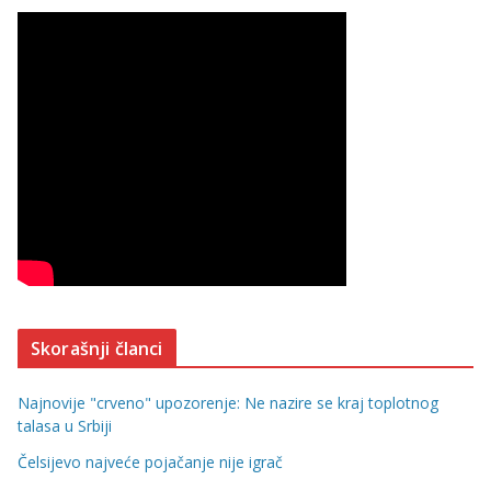
Skorašnji članci
Najnovije "crveno" upozorenje: Ne nazire se kraj toplotnog
talasa u Srbiji
Čelsijevo najveće pojačanje nije igrač