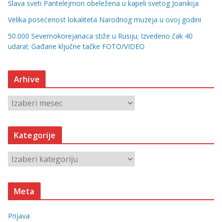
Slava sveti Pantelejmon obeležena u kapeli svetog Joanikija
Velika posećenost lokaliteta Narodnog muzeja u ovoj godini
50.000 Severnokorejanaca stiže u Rusiju; Izvedeno čak 40
udara!; Gađane ključne tačke FOTO/VIDEO
Arhive
A
r
h
Kategorije
i
v
K
e
a
t
Meta
e
g
Prijava
o