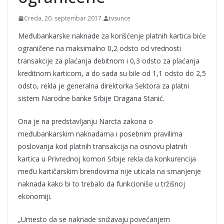
Creda, 20. septembar 2017.
tvsunce
Međubankarske naknade za korišćenje platnih kartica biće
ograničene na maksimalno 0,2 odsto od vrednosti
transakcije za plaćanja debitnom i 0,3 odsto za plaćanja
kreditnom karticom, a do sada su bile od 1,1 odsto do 2,5
odsto, rekla je generalna direktorka Sektora za platni
sistem Narodne banke Srbije Dragana Stanić.
Ona je na predstavljanju Narcta zakona o
međubankarskim naknadama i posebnim pravilima
poslovanja kod platnih transakcija na osnovu platnih
kartica u Privrednoj komori Srbije rekla da konkurencija
među kartičarskim brendovima nije uticala na smanjenje
naknada kako bi to trebalo da funkcioniše u tržišnoj
ekonomiji.
„Umesto da se naknade snižavaju povećanjem