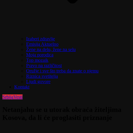
Izaberi zdravlje
Emisija Aktuelno
Žene na delu, žene na selu
Moja porodica
Top mozaik
Pravo na različitost
Oružje i sve što treba da znate o njemu
Riznica svetitelja
Ljudi govore
Kontakt
Srbija
Vesti
Netanjahu se u utorak obraća žiteljima
Kosova, da li će proglasiti priznanje