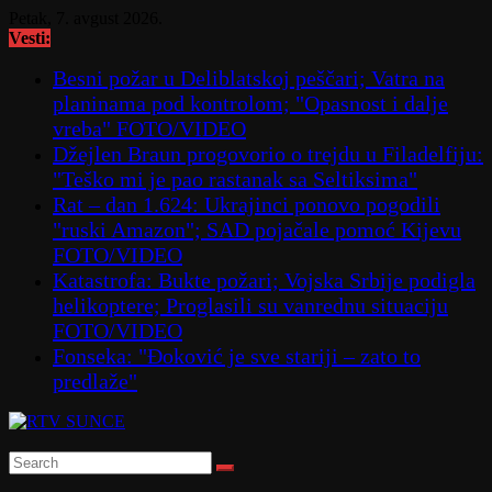
Skip
Petak, 7. avgust 2026.
to
Vesti:
content
Besni požar u Deliblatskoj peščari; Vatra na
planinama pod kontrolom; "Opasnost i dalje
vreba" FOTO/VIDEO
Džejlen Braun progovorio o trejdu u Filadelfiju:
"Teško mi je pao rastanak sa Seltiksima"
Rat – dan 1.624: Ukrajinci ponovo pogodili
"ruski Amazon"; SAD pojačale pomoć Kijevu
FOTO/VIDEO
Katastrofa: Bukte požari; Vojska Srbije podigla
helikoptere; Proglasili su vanrednu situaciju
FOTO/VIDEO
Fonseka: "Đoković je sve stariji – zato to
predlaže"