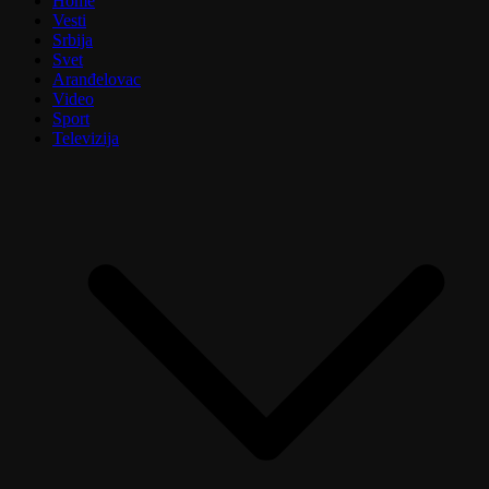
Home
Vesti
Srbija
Svet
Aranđelovac
Video
Sport
Televizija