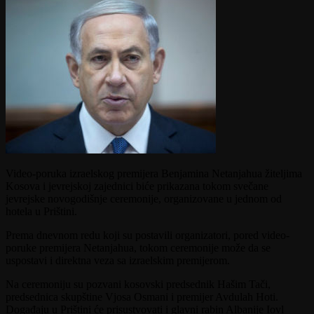
Video-poruka izraelskog premijera Benjamina Netanjahua žiteljima
Kosova i jevrejskoj zajednici biće prikazana tokom svečane
jevrejske novogodišnje ceremonije, organizovane u jednom od
hotela u Prištini.
Prema dnevnom redu koji su postavili organizatori, pored video-
poruke premijera Netanjahua, tokom ceremonije može da se
uspostavi i direktna veza sa izraelskim premijerom.
Na ceremoniju su pozvani kosovski predsednik Hašim Tači,
predsednica skupštine Vjosa Osmani i premijer Avdulah Hoti.
Događaju u Prištini će prisustvovati i glavni rabin Albanije Iovl