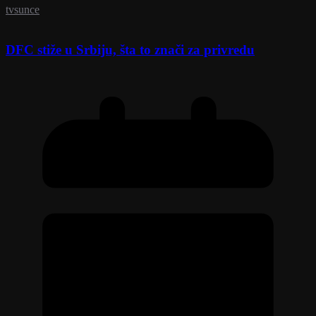
tvsunce
DFC stiže u Srbiju, šta to znači za privredu