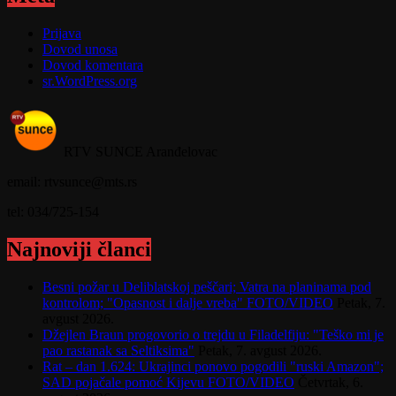
Prijava
Dovod unosa
Dovod komentara
sr.WordPress.org
RTV SUNCE Aranđelovac
email: rtvsunce@mts.rs
tel: 034/725-154
Najnoviji članci
Besni požar u Deliblatskoj peščari; Vatra na planinama pod
kontrolom; "Opasnost i dalje vreba" FOTO/VIDEO
Petak, 7.
avgust 2026.
Džejlen Braun progovorio o trejdu u Filadelfiju: "Teško mi je
pao rastanak sa Seltiksima"
Petak, 7. avgust 2026.
Rat – dan 1.624: Ukrajinci ponovo pogodili "ruski Amazon";
SAD pojačale pomoć Kijevu FOTO/VIDEO
Četvrtak, 6.