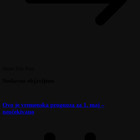
Share This Post:
Nedavno objavljeno
Ovo je vremenska prognoza za 1. maj –
neočekivano