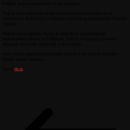
Kaplan, koji je organizator ovog događaja.
Hoti je imao telefonski razgovor sa izraelskim premijerom 4.
septembra u Beloj kući, u prisustvu američkog predsednika Donalda
Trampa.
Tokom tog razgovora, kojim je najavljeno uspostavljanje
diplomatskih odnosa sa Prištinom, Hoti je Netanjahuu potvrdio
otvaranje kosovske ambasade u Jerusalimu.
Vest o tome američki predsednik objavio je na
Tviteru
nekoliko
minuta nakon sastanka.
Izvor:
rts.rs