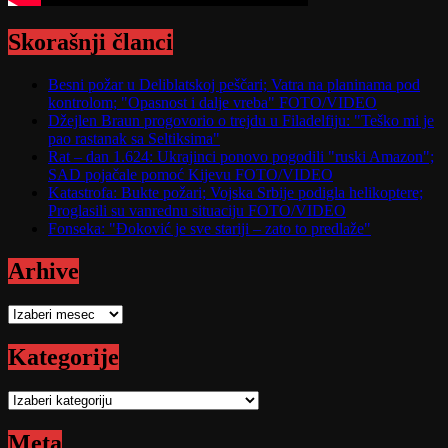
Skorašnji članci
Besni požar u Deliblatskoj peščari; Vatra na planinama pod
kontrolom; "Opasnost i dalje vreba" FOTO/VIDEO
Džejlen Braun progovorio o trejdu u Filadelfiju: "Teško mi je
pao rastanak sa Seltiksima"
Rat – dan 1.624: Ukrajinci ponovo pogodili "ruski Amazon";
SAD pojačale pomoć Kijevu FOTO/VIDEO
Katastrofa: Bukte požari; Vojska Srbije podigla helikoptere;
Proglasili su vanrednu situaciju FOTO/VIDEO
Fonseka: "Đoković je sve stariji – zato to predlaže"
Arhive
Arhive
Kategorije
Kategorije
Meta