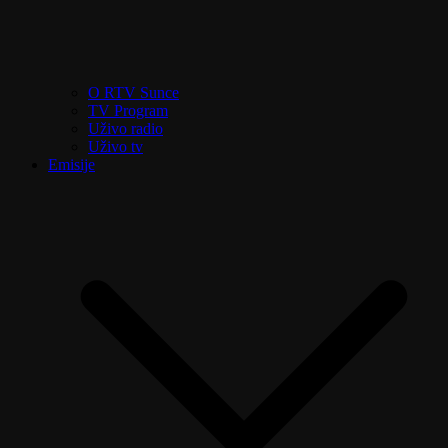
O RTV Sunce
TV Program
Uživo radio
Uživo tv
Emisije