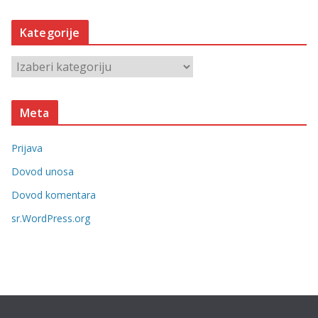
r
h
Kategorije
i
v
K
e
a
t
Meta
e
g
Prijava
o
r
Dovod unosa
i
Dovod komentara
j
sr.WordPress.org
e