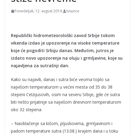
Ponedeljak, 12. avgust 2019.
tvsunce
Republički hidrometeorološki zavod Srbije tokom
vikenda izdao je upozorenje na visoke temperature
koje će pogoditi Srbiju danas. Međutim, jutros je
izdato novo upozorenje na oluju i grmljavine, koje su
najavljena za sutrašnji dan.
Kako su najavili, danas i sutra biće veoma toplo sa
najvišom temperaturom u većini mesta od 35 do 38
stepeni Celzijusovih, osim na severu Srbije, gde će sutra
biti nešto prijatnije sa najvišom dnevnom temperaturom
oko 32 stepena.
– Naoblačenje sa kišom, pljuskovima, grmljavinom i
padom temperature sutra (13.08.) krajem dana i u toku