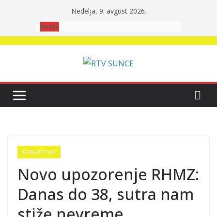
Skip
Nedelja, 9. avgust 2026.
to
Vesti:
content
ARANĐELOVAC
Novo upozorenje RHMZ:
Danas do 38, sutra nam
stiže nevreme