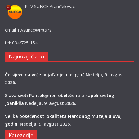
RTV SUNCE Aranđelovac
email: rtvsunce@mts.rs
tel: 034/725-154
Najnoviji članci
Čelsijevo najveće pojačanje nije igrač
Nedelja, 9. avgust
2026.
Slava sveti Pantelejmon obeležena u kapeli svetog
Joanikija
Nedelja, 9. avgust 2026.
Velika posećenost lokaliteta Narodnog muzeja u ovoj
godini
Nedelja, 9. avgust 2026.
Kategorije