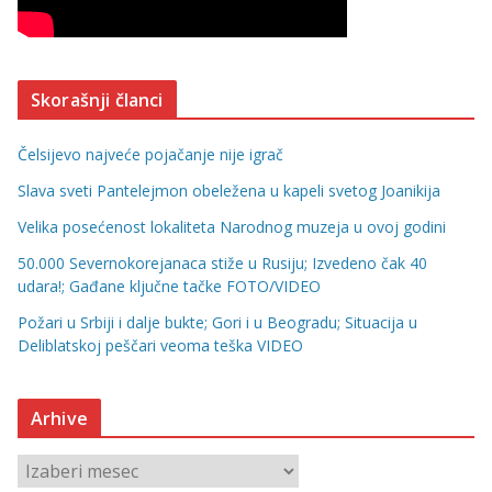
Skorašnji članci
Čelsijevo najveće pojačanje nije igrač
Slava sveti Pantelejmon obeležena u kapeli svetog Joanikija
Velika posećenost lokaliteta Narodnog muzeja u ovoj godini
50.000 Severnokorejanaca stiže u Rusiju; Izvedeno čak 40
udara!; Gađane ključne tačke FOTO/VIDEO
Požari u Srbiji i dalje bukte; Gori i u Beogradu; Situacija u
Deliblatskoj peščari veoma teška VIDEO
Arhive
A