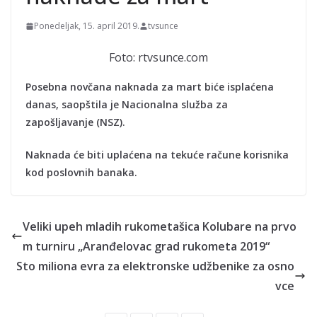
Ponedeljak, 15. april 2019.
tvsunce
Foto: rtvsunce.com
Posebna novčana naknada za mart biće isplaćena
danas, saopštila je Nacionalna služba za
zapošljavanje (NSZ).
Naknada će biti uplaćena na tekuće račune korisnika
kod poslovnih banaka.
Veliki upeh mladih rukometašica Kolubare na prvo
m turniru „Aranđelovac grad rukometa 2019“
Sto miliona evra za elektronske udžbenike za osno
vce