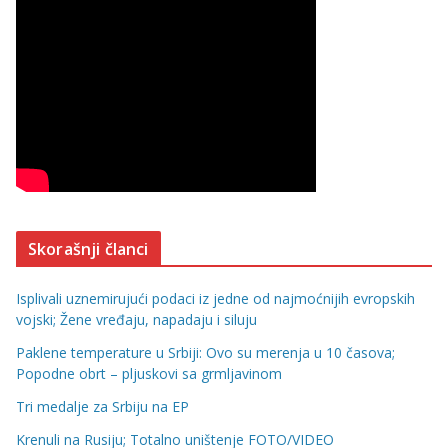
Skorašnji članci
Isplivali uznemirujući podaci iz jedne od najmoćnijih evropskih
vojski; Žene vređaju, napadaju i siluju
Paklene temperature u Srbiji: Ovo su merenja u 10 časova;
Popodne obrt – pljuskovi sa grmljavinom
Tri medalje za Srbiju na EP
Krenuli na Rusiju; Totalno uništenje FOTO/VIDEO