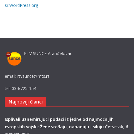
j
sr.WordPress.org
e
RTV SUNCE Aranđelovac
email: rtvsunce@mts.rs
tel: 034/725-154
Najnoviji članci
Isplivali uznemirujući podaci iz jedne od najmoćnijih
evropskih vojski; Žene vređaju, napadaju i siluju
Četvrtak, 6.