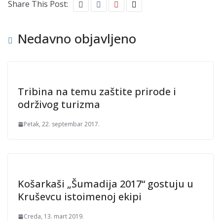
Share This Post:
Nedavno objavljeno
Tribina na temu zaštite prirode i
održivog turizma
Petak, 22. septembar 2017.
Košarkaši „Šumadija 2017“ gostuju u
Kruševcu istoimenoj ekipi
Creda, 13. mart 2019.