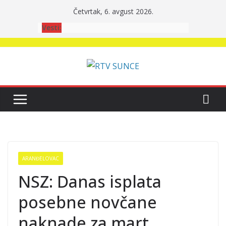
Skip
Četvrtak, 6. avgust 2026.
to
Vesti:
content
ARANĐELOVAC
NSZ: Danas isplata
posebne novčane
naknade za mart