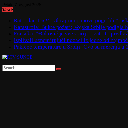
Skip
Petak, 7. avgust 2026.
to
Vesti:
content
Rat – dan 1.624: Ukrajinci ponovo pogodili "
Katastrofa: Bukte požari; Vojska Srbije podigla
Fonseka: "Đoković je sve stariji – zato to predla
Isplivali uznemirujući podaci iz jedne od najmoćn
Paklene temperature u Srbiji: Ovo su merenja u 