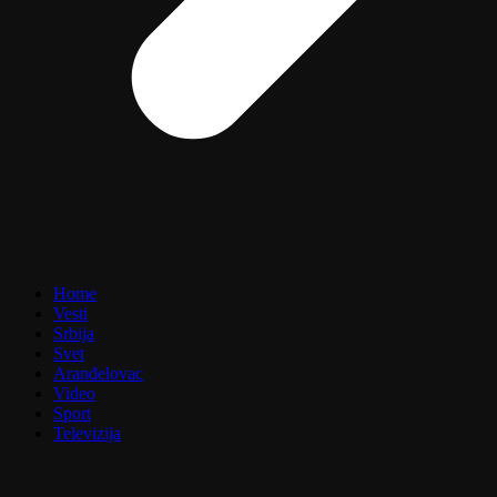
Home
Vesti
Srbija
Svet
Aranđelovac
Video
Sport
Televizija