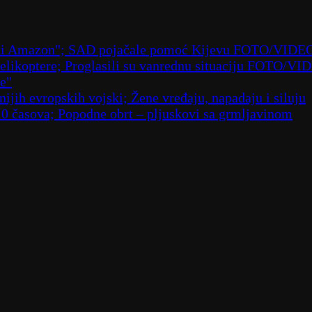
ruski Amazon"; SAD pojačale pomoć Kijevu FOTO/VIDE
 helikoptere; Proglasili su vanrednu situaciju FOTO/VI
že"
ijih evropskih vojski; Žene vređaju, napadaju i siluju
10 časova; Popodne obrt – pljuskovi sa grmljavinom