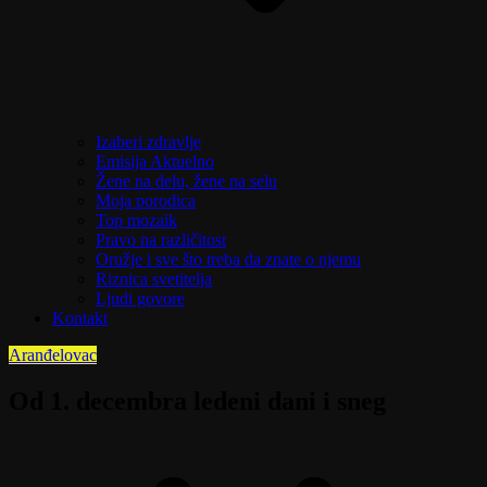
Izaberi zdravlje
Emisija Aktuelno
Žene na delu, žene na selu
Moja porodica
Top mozaik
Pravo na različitost
Oružje i sve što treba da znate o njemu
Riznica svetitelja
Ljudi govore
Kontakt
Aranđelovac
Od 1. decembra ledeni dani i sneg