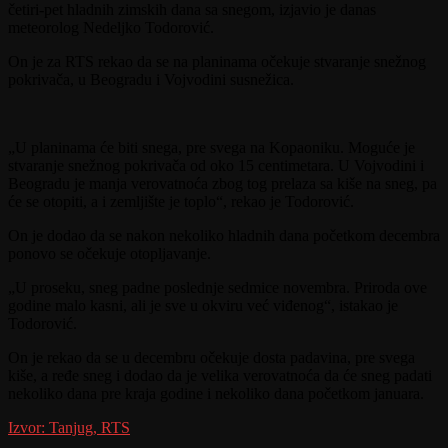
četiri-pet hladnih zimskih dana sa snegom, izjavio je danas
meteorolog Nedeljko Todorović.
On je za RTS rekao da se na planinama očekuje stvaranje snežnog
pokrivača, u Beogradu i Vojvodini susnežica.
„U planinama će biti snega, pre svega na Kopaoniku. Moguće je
stvaranje snežnog pokrivača od oko 15 centimetara. U Vojvodini i
Beogradu je manja verovatnoća zbog tog prelaza sa kiše na sneg, pa
će se otopiti, a i zemljište je toplo“, rekao je Todorović.
On je dodao da se nakon nekoliko hladnih dana početkom decembra
ponovo se očekuje otopljavanje.
„U proseku, sneg padne poslednje sedmice novembra. Priroda ove
godine malo kasni, ali je sve u okviru već viđenog“, istakao je
Todorović.
On je rekao da se u decembru očekuje dosta padavina, pre svega
kiše, a ređe sneg i dodao da je velika verovatnoća da će sneg padati
nekoliko dana pre kraja godine i nekoliko dana početkom januara.
Izvor: Tanjug, RTS