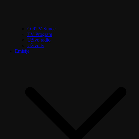
O RTV Sunce
TV Program
Uživo radio
Uživo tv
Emisije