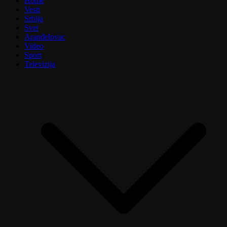
Home
Vesti
Srbija
Svet
Aranđelovac
Video
Sport
Televizija