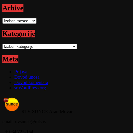
Arhive
Arhive
Kategorije
Kategorije
Meta
Prijava
Dovod unosa
Dovod komentara
sr.WordPress.org
RTV SUNCE Aranđelovac
email: rtvsunce@mts.rs
tel: 034/725-154