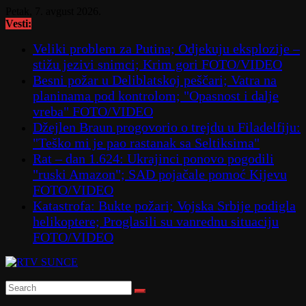
Skip
Petak, 7. avgust 2026.
to
Vesti:
content
Veliki problem za Putina; Odjekuju eksplozije –
stižu jezivi snimci; Krim gori FOTO/VIDEO
Besni požar u Deliblatskoj peščari; Vatra na
planinama pod kontrolom; "Opasnost i dalje
vreba" FOTO/VIDEO
Džejlen Braun progovorio o trejdu u Filadelfiju:
"Teško mi je pao rastanak sa Seltiksima"
Rat – dan 1.624: Ukrajinci ponovo pogodili
"ruski Amazon"; SAD pojačale pomoć Kijevu
FOTO/VIDEO
Katastrofa: Bukte požari; Vojska Srbije podigla
helikoptere; Proglasili su vanrednu situaciju
FOTO/VIDEO