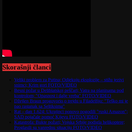
Skorašnji članci
Veliki problem za Putina; Odjekuju eksplozije – stižu jezivi
snimci; Krim gori FOTO/VIDEO
Besni požar u Deliblatskoj peščari; Vatra na planinama pod
kontrolom; "Opasnost i dalje vreba" FOTO/VIDEO
Džejlen Braun progovorio o trejdu u Filadelfiju: "Teško mi je
pao rastanak sa Seltiksima"
Rat – dan 1.624: Ukrajinci ponovo pogodili "ruski Amazon";
SAD pojačale pomoć Kijevu FOTO/VIDEO
Katastrofa: Bukte požari; Vojska Srbije podigla helikoptere;
Proglasili su vanrednu situaciju FOTO/VIDEO