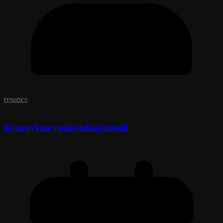
tvsunce
Kvarovi na vodovodnoj mreži