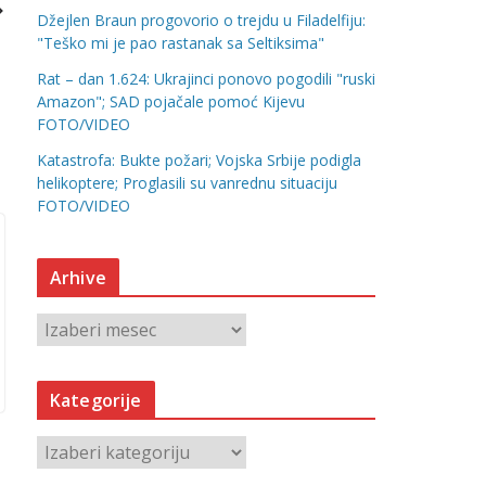
Džejlen Braun progovorio o trejdu u Filadelfiju:
"Teško mi je pao rastanak sa Seltiksima"
Rat – dan 1.624: Ukrajinci ponovo pogodili "ruski
Amazon"; SAD pojačale pomoć Kijevu
FOTO/VIDEO
Katastrofa: Bukte požari; Vojska Srbije podigla
helikoptere; Proglasili su vanrednu situaciju
FOTO/VIDEO
Arhive
A
r
h
Kategorije
i
v
K
e
a