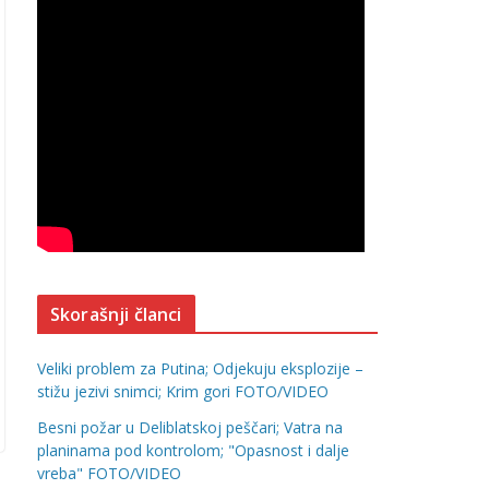
Skorašnji članci
Veliki problem za Putina; Odjekuju eksplozije –
stižu jezivi snimci; Krim gori FOTO/VIDEO
Besni požar u Deliblatskoj peščari; Vatra na
planinama pod kontrolom; "Opasnost i dalje
vreba" FOTO/VIDEO