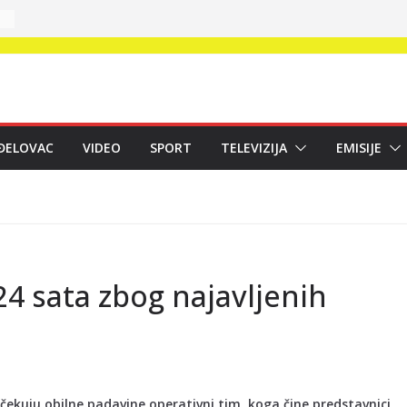
ĐELOVAC
VIDEO
SPORT
TELEVIZIJA
EMISIJE
4 sata zbog najavljenih
ekuju obilne padavine operativni tim, koga čine predstavnici