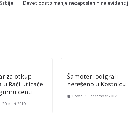
Srbije
Devet odsto manje nezaposlenih na evidenciji
ar za otkup
Šamoteri odigrali
 u Rači uticaće
nerešeno u Kostolcu
igurnu cenu
Subota, 23. decembar 2017.
, 30. mart 2019.