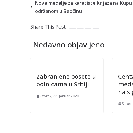
Nove medalje za karatiste Knjaza na Kupu 
održanom u Beočinu
Share This Post:
Nedavno objavljeno
Zabranjene posete u
Cent
bolnicama u Srbiji
meda
na s
Utorak, 28. januar 2020.
Subota