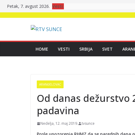
Skip
Vesti:
Petak, 7. avgust 2026.
to
content
HOME
VESTI
SRBIJA
SVET
ARAN
ARANĐELOVAC
Od danas dežurstvo 2
padavina
Nedelja, 12. maj 2019.
tvsunce
Posle upozorenja RHMZ da se narednih dana oč