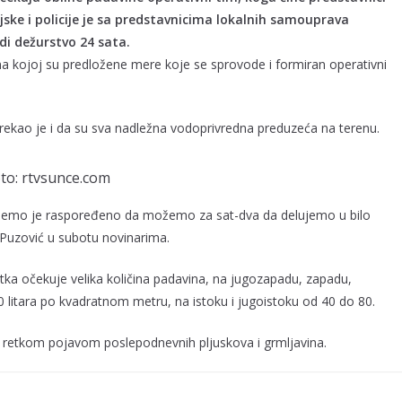
ojske i policije je sa predstavnicima lokalnih samouprava
di dežurstvo 24 sata.
na kojoj su predložene mere koje se sprovode i formiran operativni
 rekao je i da su sva nadležna vodoprivredna preduzeća na terenu.
to: rtvsunce.com
ažemo je raspoređeno da možemo za sat-dva da delujemo u bilo
 Puzović u subotu novinarima.
ka očekuje velika količina padavina, na jugozapadu, zapadu,
0 litara po kvadratnom metru, na istoku i jugoistoku od 40 do 80.
s retkom pojavom poslepodnevnih pljuskova i grmljavina.