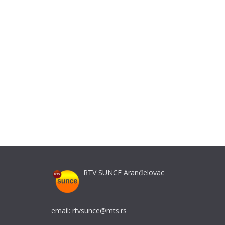
RTV SUNCE Aranđelovac
email: rtvsunce@mts.rs