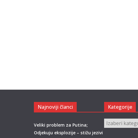
Najnoviji članci
Kategorije
Kategorije
Veliki problem za Putina;
Odjekuju eksplozije – stižu jezivi