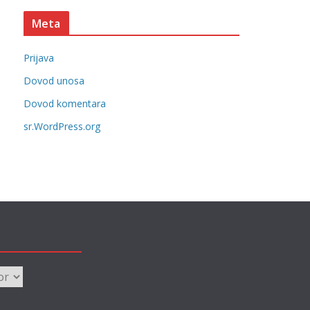
t
Meta
e
g
Prijava
o
r
Dovod unosa
i
Dovod komentara
j
sr.WordPress.org
e