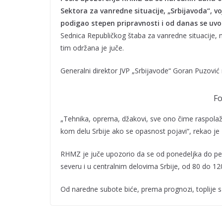
Sektora za vanredne situacije, „Srbijavoda“, v
podigao stepen pripravnosti i od danas se uvo
Sednica Republičkog štaba za vanredne situacije, 
tim održana je juče.
Generalni direktor JVP „Srbijavode“ Goran Puzović
Fo
„Tehnika, oprema, džakovi, sve ono čime raspol
kom delu Srbije ako se opasnost pojavi“, rekao je
RHMZ je juče upozorio da se od ponedeljka do pet
severu i u centralnim delovima Srbije, od 80 do 12
Od naredne subote biće, prema prognozi, toplije 