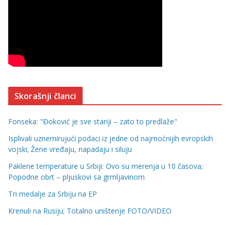
Skorašnji članci
Fonseka: "Đoković je sve stariji – zato to predlaže"
Isplivali uznemirujući podaci iz jedne od najmoćnijih evropskih
vojski; Žene vređaju, napadaju i siluju
Paklene temperature u Srbiji: Ovo su merenja u 10 časova;
Popodne obrt – pljuskovi sa grmljavinom
Tri medalje za Srbiju na EP
Krenuli na Rusiju; Totalno uništenje FOTO/VIDEO