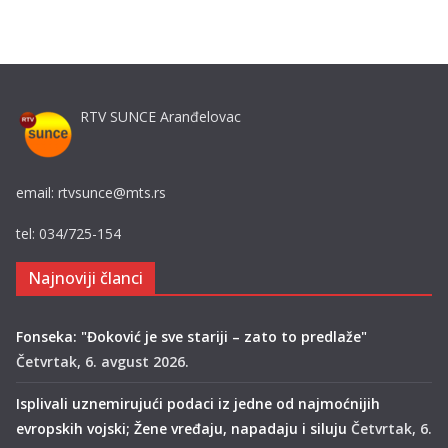
RTV SUNCE Aranđelovac
email: rtvsunce@mts.rs
tel: 034/725-154
Najnoviji članci
Fonseka: "Đoković je sve stariji – zato to predlaže"
Četvrtak, 6. avgust 2026.
Isplivali uznemirujući podaci iz jedne od najmoćnijih
evropskih vojski; Žene vređaju, napadaju i siluju
Četvrtak, 6.