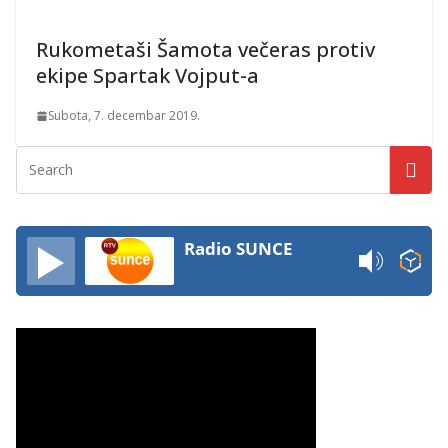
Rukometaši Šamota večeras protiv
ekipe Spartak Vojput-a
Subota, 7. decembar 2019.
Radio SUNCE