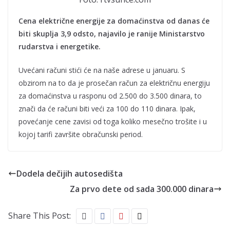
Cena električne energije za domaćinstva od danas će
biti skuplja 3,9 odsto, najavilo je ranije Ministarstvo
rudarstva i energetike.
Uvećani računi stići će na naše adrese u januaru. S
obzirom na to da je prosečan račun za električnu energiju
za domaćinstva u rasponu od 2.500 do 3.500 dinara, to
znači da će računi biti veći za 100 do 110 dinara. Ipak,
povećanje cene zavisi od toga koliko mesečno trošite i u
kojoj tarifi završite obračunski period.
Dodela dečijih autosedišta
Za prvo dete od sada 300.000 dinara
Share This Post: