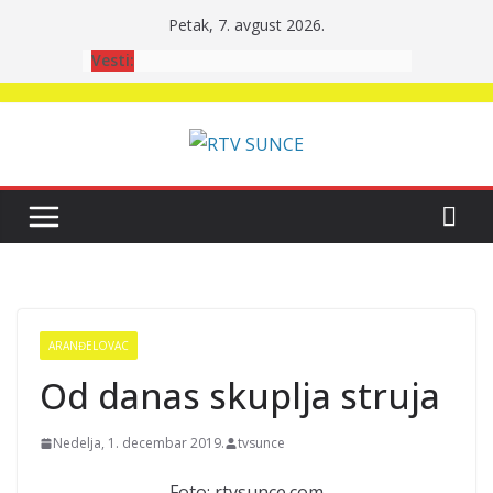
Skip
Petak, 7. avgust 2026.
to
Vesti:
content
ARANĐELOVAC
Od danas skuplja struja
Nedelja, 1. decembar 2019.
tvsunce
Foto: rtvsunce.com