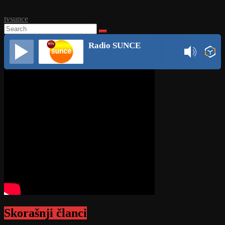
tvsunce
Radio SUNCE
Skorašnji članci