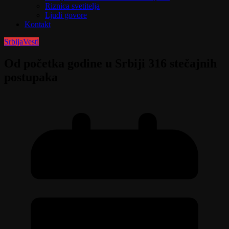
Riznica svetitelja
Ljudi govore
Kontakt
Srbija
Vesti
Od početka godine u Srbiji 316 stečajnih
postupaka