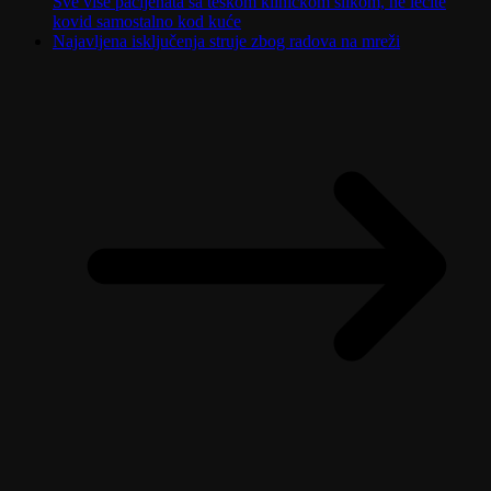
Sve više pacijenata sa teškom kliničkom slikom, ne lečite
kovid samostalno kod kuće
Najavljena isključenja struje zbog radova na mreži