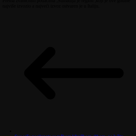
Prema zvaničnim podacima ,Šumadija je region ,koji je ove godine
najviše izvozio a najveći izvoz ostvaren je u Italiju.