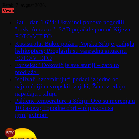
Skip
Petak, 7. avgust 2026.
to
Vesti:
content
Rat – dan 1.624: Ukrajinci ponovo pogodili
"ruski Amazon"; SAD pojačale pomoć Kijevu
FOTO/VIDEO
Katastrofa: Bukte požari; Vojska Srbije podigla
helikoptere; Proglasili su vanrednu situaciju
FOTO/VIDEO
Fonseka: "Đoković je sve stariji – zato to
predlaže"
Isplivali uznemirujući podaci iz jedne od
najmoćnijih evropskih vojski; Žene vređaju,
napadaju i siluju
Paklene temperature u Srbiji: Ovo su merenja u
10 časova; Popodne obrt – pljuskovi sa
grmljavinom