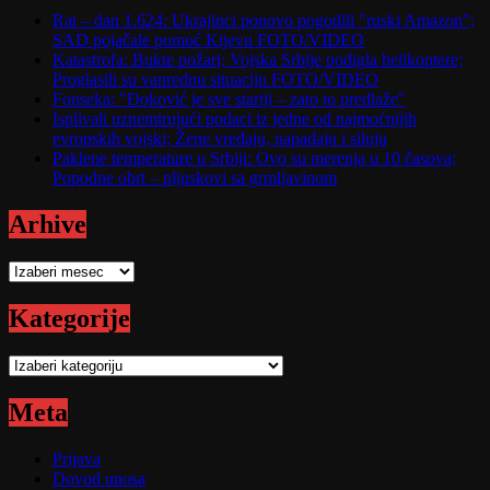
Rat – dan 1.624: Ukrajinci ponovo pogodili "ruski Amazon";
SAD pojačale pomoć Kijevu FOTO/VIDEO
Katastrofa: Bukte požari; Vojska Srbije podigla helikoptere;
Proglasili su vanrednu situaciju FOTO/VIDEO
Fonseka: "Đoković je sve stariji – zato to predlaže"
Isplivali uznemirujući podaci iz jedne od najmoćnijih
evropskih vojski; Žene vređaju, napadaju i siluju
Paklene temperature u Srbiji: Ovo su merenja u 10 časova;
Popodne obrt – pljuskovi sa grmljavinom
Arhive
Arhive
Kategorije
Kategorije
Meta
Prijava
Dovod unosa