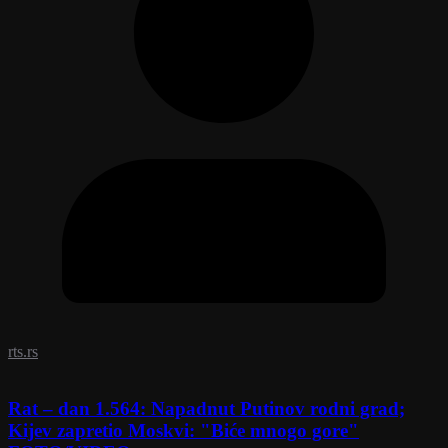
rts.rs
Rat – dan 1.564: Napadnut Putinov rodni grad;
Kijev zapretio Moskvi: "Biće mnogo gore"