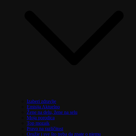
Izaberi zdravlje
Emisija Aktuelno
Žene na delu, žene na selu
Moja porodica
Top mozaik
Pravo na različitost
Oružje i sve što treba da znate o njemu