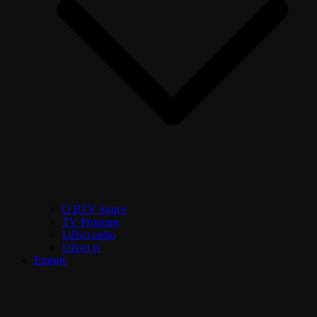
O RTV Sunce
TV Program
Uživo radio
Uživo tv
Emisije