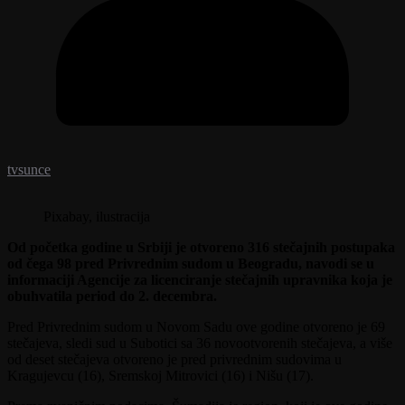
tvsunce
Pixabay, ilustracija
Od početka godine u Srbiji je otvoreno 316 stečajnih postupaka
od čega 98 pred Privrednim sudom u Beogradu, navodi se u
informaciji Agencije za licenciranje stečajnih upravnika koja je
obuhvatila period do 2. decembra.
Pred Privrednim sudom u Novom Sadu ove godine otvoreno je 69
stečajeva, sledi sud u Subotici sa 36 novootvorenih stečajeva, a više
od deset stečajeva otvoreno je pred privrednim sudovima u
Kragujevcu (16), Sremskoj Mitrovici (16) i Nišu (17).