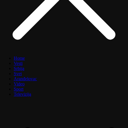
Home
Vesti
Srbija
Svet
Aranđelovac
Video
Sport
Televizija