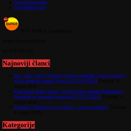
Dovod komentara
sr.WordPress.org
RTV SUNCE Aranđelovac
email: rtvsunce@mts.rs
tel: 034/725-154
Najnoviji članci
Rat – dan 1.624: Ukrajinci ponovo pogodili "ruski Amazon";
SAD pojačale pomoć Kijevu FOTO/VIDEO
Četvrtak, 6.
avgust 2026.
Katastrofa: Bukte požari; Vojska Srbije podigla helikoptere;
Proglasili su vanrednu situaciju FOTO/VIDEO
Četvrtak, 6.
avgust 2026.
Fonseka: "Đoković je sve stariji – zato to predlaže"
Četvrtak,
6. avgust 2026.
Kategorije