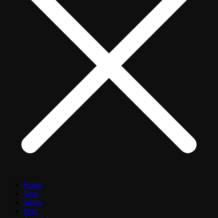
Home
Vesti
Srbija
Svet