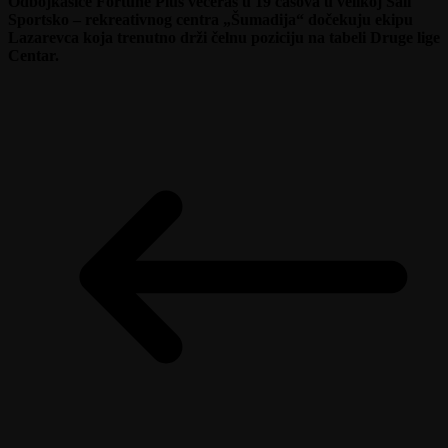
Odbojkašice Fortune Plus večeras u 19 časova u velikoj Sali
Sportsko – rekreativnog centra „Šumadija“ dočekuju ekipu
Lazarevca koja trenutno drži čelnu poziciju na tabeli Druge lige
Centar.