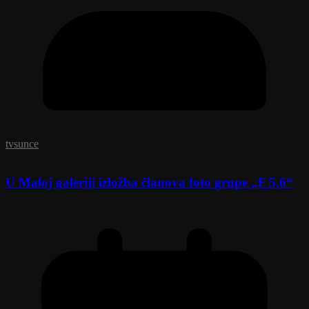
tvsunce
U Maloj galeriji izložba članova foto grupe „F 5,6“