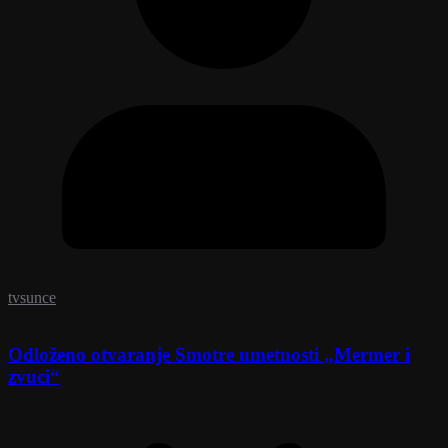
tvsunce
Odloženo otvaranje Smotre umetnosti „Mermer i
zvuci“