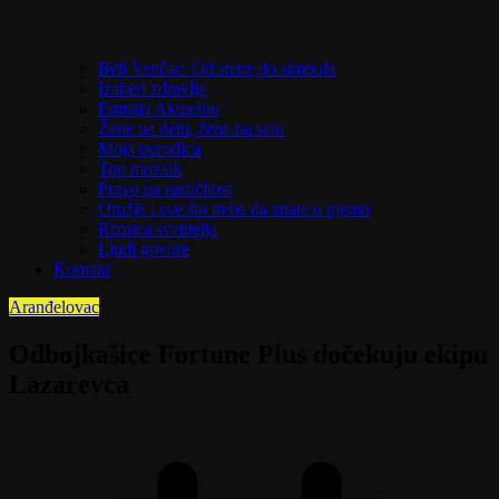
Beli Venčac: Od stene do simbola
Izaberi zdravlje
Emisija Aktuelno
Žene na delu, žene na selu
Moja porodica
Top mozaik
Pravo na različitost
Oružje i sve što treba da znate o njemu
Riznica svetitelja
Ljudi govore
Kontakt
Aranđelovac
Odbojkašice Fortune Plus dočekuju ekipu
Lazarevca