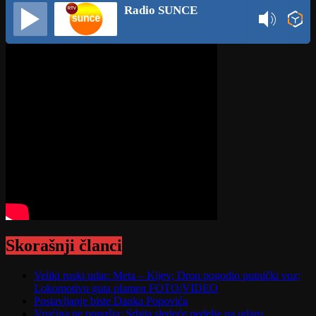
Radio SUNCE
Skorašnji članci
Veliki ruski udar: Meta – Kijev; Dron pogodio putnički voz;
Lokomotivu guta plamen FOTO/VIDEO
Postavljanje biste Danka Popovića
Vrućina ne popušta: Srbija sledeće nedelje na udaru