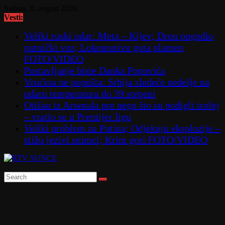
Skip
Subota, 8. avgust 2026.
to
Vesti:
content
Veliki ruski udar: Meta – Kijev; Dron pogodio
putnički voz; Lokomotivu guta plamen
FOTO/VIDEO
Postavljanje biste Danka Popovića
Vrućina ne popušta: Srbija sledeće nedelje na
udaru temperatura do 39 stepeni
Otišao iz Arsenala pre nego što su podigli trofej
– vratio se u Premijer ligu
Veliki problem za Putina; Odjekuju eksplozije –
stižu jezivi snimci; Krim gori FOTO/VIDEO