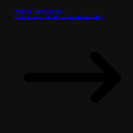
Poraz fudbalera Šumadije
Ljudi govore – ponedeljak 25.novembar.2019