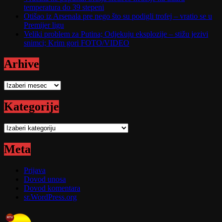
temperatura do 39 stepeni
Otišao iz Arsenala pre nego što su podigli trofej – vratio se u
Premijer ligu
Veliki problem za Putina; Odjekuju eksplozije – stižu jezivi
snimci; Krim gori FOTO/VIDEO
Arhive
Arhive
Kategorije
Kategorije
Meta
Prijava
Dovod unosa
Dovod komentara
sr.WordPress.org