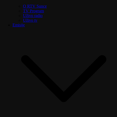
O RTV Sunce
TV Program
Uživo radio
Uživo tv
Emisije