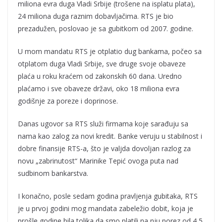
miliona evra duga Vladi Srbije (trošene na isplatu plata),
24 miliona duga raznim dobavljačima. RTS je bio
prezadužen, poslovao je sa gubitkom od 2007. godine.
U mom mandatu RTS je otplatio dug bankama, počeo sa
otplatom duga Vladi Srbije, sve druge svoje obaveze
plaća u roku kraćem od zakonskih 60 dana. Uredno
plaćamo i sve obaveze državi, oko 18 miliona evra
godišnje za poreze i doprinose.
Danas ugovor sa RTS služi firmama koje sarađuju sa
nama kao zalog za novi kredit. Banke veruju u stabilnost i
dobre finansije RTS-a, što je valjda dovoljan razlog za
novu „zabrinutost“ Marinike Tepić ovoga puta nad
sudbinom bankarstva.
I konačno, posle sedam godina pravljenja gubitaka, RTS
je u prvoj godini mog mandata zabeležio dobit, koja je
prošle godine bila tolika da smo platili na nju porez od 4,5