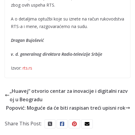
zbog ovih uspeha RTS.
A o detaljima optužbi koje su iznete na račun rukovodstva
RTS-a i mene, razgovaraćemo na sudu.
Dragan Bujošević
v. d. generalnog direktora Radio-televizije Srbije
Izvor:
rts.rs
„Huavej“ otvorio centar za inovacije i digitalni razv
oj u Beogradu
Popović: Moguće da će biti raspisan treći upisni rok
Share This Post: