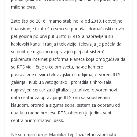
miliona evra.
Zato što od 2016. imamo stabilno, a od 2018. i dovoljno
finansiranje i zato što smo se ponašali domaćinski u ovih
pet godina po prvi put u istoriji RTS-a napravljeni su
kablovski kanali i radija i televizije, televizija je počela da
se emituje digitalno (napravljen plej aut sistem),
pokrenuta internet platforma Planeta koja omogućava da
se RTS vidi i čuje u celom svetu, ha-de kamere
postavljene u svim televizijskim studijima, otvoreni RTS
galerija i Klub u Svetogorskoj, proradila sinhro-sala,
napravljen centar za digitalizaciju arhive, otvoren novi
data centar za upravljanje RTS-om sa sopstvenim
klaudom, proradila sigurna soba, sistem za odbranu od
upada u radne procese RTS, otvoren je jedinstveni
centralni informativni desk.
Ne sumnjam da je Marinika Tepić izuzetno zabriinuta