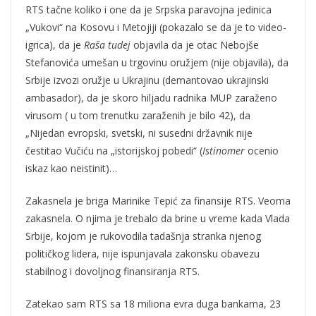
RTS tačne koliko i one da je Srpska paravojna jedinica
„Vukovi“ na Kosovu i Metojiji (pokazalo se da je to video-
igrica), da je
Raša tudej
objavila da je otac Nebojše
Stefanovića umešan u trgovinu oružjem (nije objavila), da
Srbije izvozi oružje u Ukrajinu (demantovao ukrajinski
ambasador), da je skoro hiljadu radnika MUP zaraženo
virusom ( u tom trenutku zaraženih je bilo 42), da
„Nijedan evropski, svetski, ni susedni državnik nije
čestitao Vučiću na „istorijskoj pobedi“ (
Istinomer
ocenio
iskaz kao neistinit)…
Zakasnela je briga Marinike Tepić za finansije RTS. Veoma
zakasnela. O njima je trebalo da brine u vreme kada Vlada
Srbije, kojom je rukovodila tadašnja stranka njenog
političkog lidera, nije ispunjavala zakonsku obavezu
stabilnog i dovoljnog finansiranja RTS.
Zatekao sam RTS sa 18 miliona evra duga bankama, 23