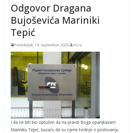
Odgovor Dragana
Bujoševića Mariniki
Tepić
Ponedeljak, 14. septembar 2020.
rts.rs
I da ne bih bio optužen da na pravdi Boga opanjkavam
Mariniku Tepić, kazaću da su njene tvrdnje o poslovanju