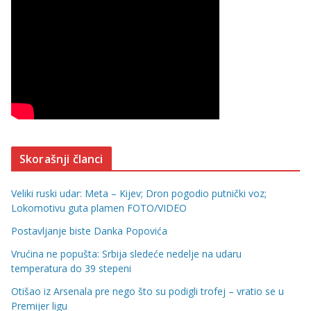
Skorašnji članci
Veliki ruski udar: Meta – Kijev; Dron pogodio putnički voz;
Lokomotivu guta plamen FOTO/VIDEO
Postavljanje biste Danka Popovića
Vrućina ne popušta: Srbija sledeće nedelje na udaru
temperatura do 39 stepeni
Otišao iz Arsenala pre nego što su podigli trofej – vratio se u
Premijer ligu