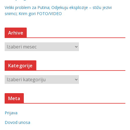
Veliki problem za Putina; Odjekuju eksplozije – stižu jezivi
snimci; Krim gori FOTO/VIDEO
Arhive
A
r
h
Kategorije
i
v
K
e
a
t
Meta
e
g
Prijava
o
r
Dovod unosa
i