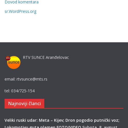
Dovod komentara
j
sr.WordPress.org
e
RTV SUNCE Aranđelovac
email: rtvsunce@mts.rs
tel: 034/725-154
Najnoviji članci
Veliki ruski udar: Meta – Kijev; Dron pogodio putnički voz;
Lokomotivu guta plamen FOTO/VIDEO
Subota, 8. avgust