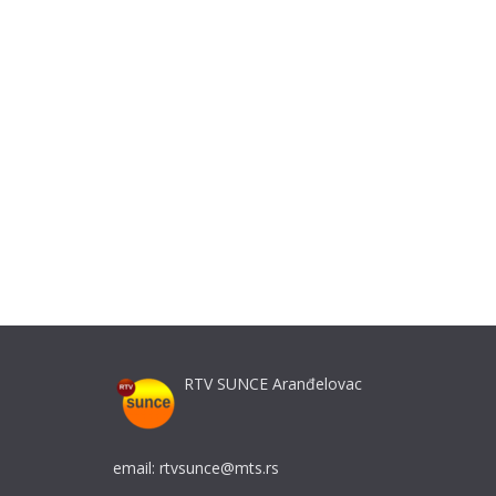
RTV SUNCE Aranđelovac
email: rtvsunce@mts.rs