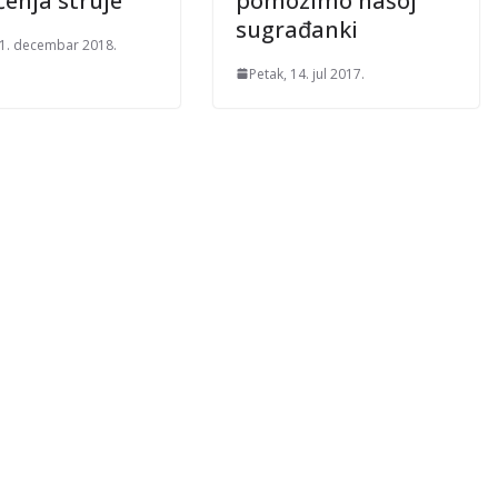
čenja struje
pomozimo našoj
sugrađanki
21. decembar 2018.
Petak, 14. jul 2017.