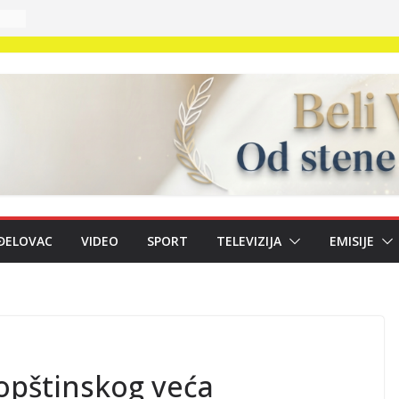
e
40
u;
ĐELOVAC
VIDEO
SPORT
TELEVIZIJA
EMISIJE
a,
 u
opštinskog veća