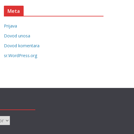
t
Meta
e
g
Prijava
o
r
Dovod unosa
i
Dovod komentara
j
sr.WordPress.org
e