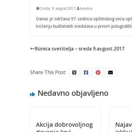
Creda, 9. avgust 2017.
tvsunce
Danas je održana 97. sednica opštinskog veća opšt
trošenju budžetskih sredstava u prvom polugodišt
Riznica svetitelja – sreda 9.avgust.2017
Share This Post:
Nedavno objavljeno
Akcija dobrovoljnog
Najav