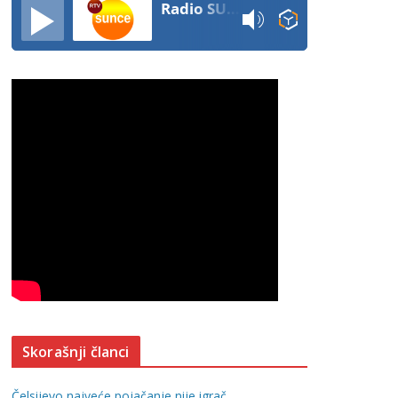
Radio SUNCE
Skorašnji članci
Čelsijevo najveće pojačanje nije igrač