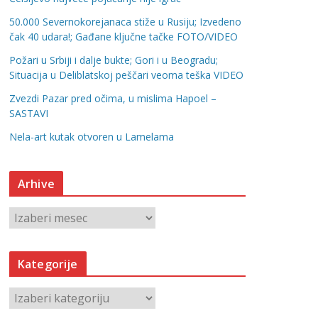
50.000 Severnokorejanaca stiže u Rusiju; Izvedeno
čak 40 udara!; Gađane ključne tačke FOTO/VIDEO
Požari u Srbiji i dalje bukte; Gori i u Beogradu;
Situacija u Deliblatskoj peščari veoma teška VIDEO
Zvezdi Pazar pred očima, u mislima Hapoel –
SASTAVI
Nela-art kutak otvoren u Lamelama
Arhive
A
r
h
Kategorije
i
v
K
e
a