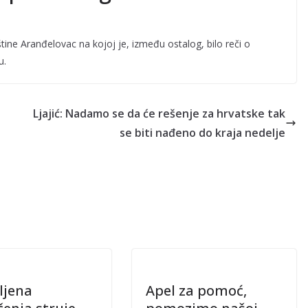
ine Aranđelovac na kojoj je, između ostalog, bilo reči o
u.
Ljajić: Nadamo se da će rešenje za hrvatske tak
se biti nađeno do kraja nedelje
ljena
Apel za pomoć,