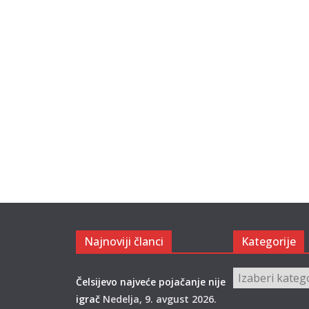
Najnoviji članci
Kategorije
Kategorije
Čelsijevo najveće pojačanje nije
igrač
Nedelja, 9. avgust 2026.