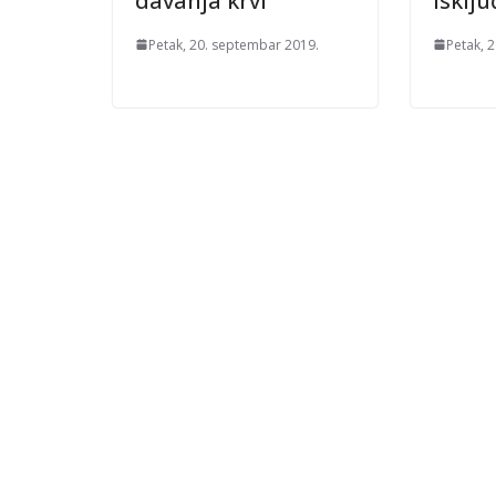
davanja krvi
isklju
Petak, 20. septembar 2019.
Petak, 